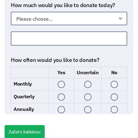
How much would you like to donate today?
Other:
How often would you like to donate?
Yes
Uncertain
No
Monthly
Quarterly
Annually
Would you like to designate your donation for a
Začať s šablónou