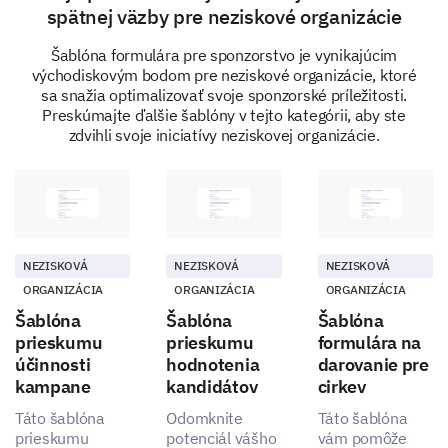
spätnej väzby pre neziskové organizácie
Šablóna formulára pre sponzorstvo je vynikajúcim
What motivates you to donate to our cause?
východiskovým bodom pre neziskové organizácie, ktoré
sa snažia optimalizovať svoje sponzorské príležitosti.
Preskúmajte ďalšie šablóny v tejto kategórii, aby ste
zdvihli svoje iniciatívy neziskovej organizácie.
Let’s Make Your Donation Experience
Better!
NEZISKOVÁ
NEZISKOVÁ
NEZISKOVÁ
Your feedback is crucial in helping us improve. Please
ORGANIZÁCIA
ORGANIZÁCIA
ORGANIZÁCIA
share your thoughts on how we can make your
donation experience even better.
Šablóna
Šablóna
Šablóna
prieskumu
prieskumu
formulára na
Could you rate your overall experience with our
účinnosti
hodnotenia
darovanie pre
donation process?
kampane
kandidátov
cirkev
Táto šablóna
Odomknite
Táto šablóna
1
2
3
4
5
prieskumu
potenciál vášho
vám pomôže