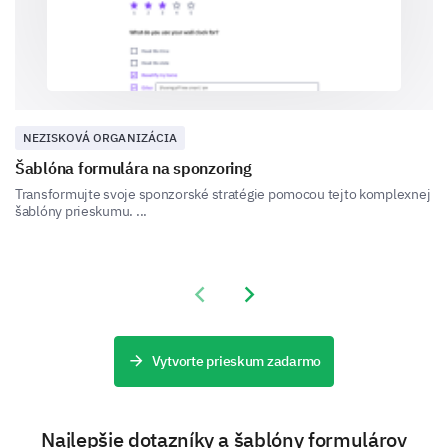
Friend/Family
Website
NEZISKOVÁ ORGANIZÁCIA
Šablóna formulára na sponzoring
Transformujte svoje sponzorské stratégie pomocou tejto komplexnej
šablóny prieskumu. ...
Event
Previous slide
Next slide
Vytvorte prieskum zadarmo
Other (please specify)
Najlepšie dotazníky a šablóny formulárov