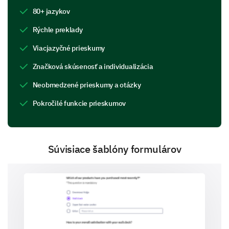
Understanding more about our donors helps us to
80+ jazykov
strengthen our community and keep you informed
about the programs you care about.
Rýchle preklady
What is your name?
Viacjazyčné prieskumy
Značková skúsenosť a individualizácia
Neobmedzené prieskumy a otázky
What is your email address?
Pokročilé funkcie prieskumov
Súvisiace šablóny formulárov
How did you hear about us?
Social Media