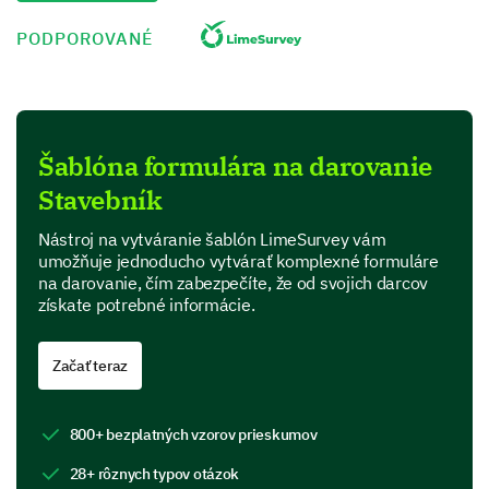
specific program?
PODPOROVANÉ
Education Programs
Healthcare Initiatives
Community Development
Šablóna formulára na darovanie
Environmental Projects
Stavebník
Other (please specify)
Nástroj na vytváranie šablón LimeSurvey vám
umožňuje jednoducho vytvárať komplexné formuláre
Please enter your comment here:
na darovanie, čím zabezpečíte, že od svojich darcov
získate potrebné informácie.
Začať teraz
800+ bezplatných vzorov prieskumov
Tell Us About Yourself
28+ rôznych typov otázok