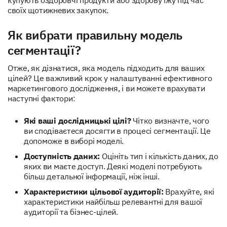
купують оздоровчі продукти або здорову їжу під час
своїх щотижневих закупок.
Як вибрати правильну модель
сегментації?
Отже, як дізнатися, яка модель підходить для ваших
цілей? Це важливий крок у налаштуванні ефективного
маркетингового дослідження, і ви можете врахувати
наступні фактори:
Які ваші дослідницькі цілі?
Чітко визначте, чого
ви сподіваєтеся досягти в процесі сегментації. Це
допоможе в виборі моделі.
Доступність даних:
Оцініть тип і кількість даних, до
яких ви маєте доступ. Деякі моделі потребують
більш детальної інформації, ніж інші.
Характеристики цільової аудиторії:
Врахуйте, які
характеристики найбільш релевантні для вашої
аудиторії та бізнес-цілей.