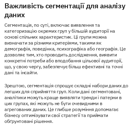
Важливість сегментації для аналізу
даних
Сегментація, по суті, включає виявлення та
категоризацію окремих груп у більшій аудиторії на
основі спільних характеристик. Ці групи можна
визначати за різними критеріями, такими як
демографія, поведінка, психографіка або географія. Це
дозволяє тим, хто проводить дослідження, виявити
конкретні потреби або вподобання цільової аудиторії,
що, у свою чергу, забезпечує більш ефективні та точні
дані та інсайти.
Зрештою, сегментація спрощує складні набори даних до
легших для сприйняття груп. Коли дані сегментовані,
аналітики можуть краще виявляти тренди і патерни в
цих групах, які можуть не бути очевидними в
агрегованих даних. Це глибше розуміння допомагає
бізнесу оптимізувати свої стратегії та приймати
обґрунтовані рішення.