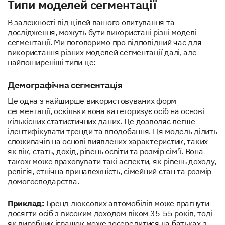
Типи моделей сегментації
В залежності від цілей вашого опитування та
дослідження, можуть бути використані різні моделі
сегментації. Ми поговоримо про відповідний час для
використання різних моделей сегментації далі, але
найпоширеніші типи це:
Демографічна сегментація
Це одна з найширше використовуваних форм
сегментації, оскільки вона категоризує осіб на основі
кількісних статистичних даних. Це дозволяє легше
ідентифікувати тренди та вподобання. Ця модель ділить
споживачів на основі виявлених характеристик, таких
як вік, стать, дохід, рівень освіти та розмір сім'ї. Вона
також може враховувати такі аспекти, як рівень доходу,
релігія, етнічна приналежність, сімейний стан та розмір
домогосподарства.
Приклад:
Бренд люксових автомобілів може прагнути
досягти осіб з високим доходом віком 35-55 років, тоді
як виробник іграшок може зосередитися на батьках з