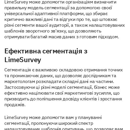
LimeSurvey може допомогти організаціям визначити
правильну модель сегментації за допомогою своєї
універсальної адаптивної платформи, що збирає
критично важливі дані та відгуки про те, що штовхає
різні сегменти вашої аудиторії, а також налаштовуваних
шаблонів зворотного зв'язку, що дозволяють
отримувати багатий масив даних з готовим підходом.
Ефективна сегментація з
LimeSurvey
Сегментація є важливою складовою отримання точних
та проникаючих даних, що дозволяє дослідникам та
маркетологам розкладати складні дані на частини.
Застосовуючи ці різні моделі сегментації, бізнес може
ефективно націлювати свої маркетингові зусилля, що
призводить до поліпшення досвіду клієнтів і зростання
продажів.
LimeSurvey може допомогти вам у плануванні
сегментації, пропонуючи широкий спектр
налаштовуваних шаблонів опитувань, що дозволяє вам