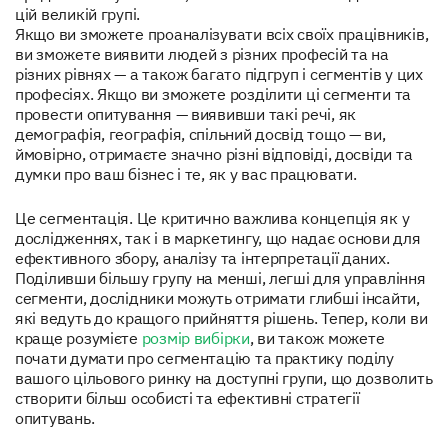
цій великій групі.
Якщо ви зможете проаналізувати всіх своїх працівників,
ви зможете виявити людей з різних професій та на
різних рівнях — а також багато підгруп і сегментів у цих
професіях. Якщо ви зможете розділити ці сегменти та
провести опитування — виявивши такі речі, як
демографія, географія, спільний досвід тощо — ви,
ймовірно, отримаєте значно різні відповіді, досвіди та
думки про ваш бізнес і те, як у вас працювати.
Це сегментація. Це критично важлива концепція як у
дослідженнях, так і в маркетингу, що надає основи для
ефективного збору, аналізу та інтерпретації даних.
Поділивши більшу групу на менші, легші для управління
сегменти, дослідники можуть отримати глибші інсайти,
які ведуть до кращого прийняття рішень. Тепер, коли ви
краще розумієте
розмір вибірки
, ви також можете
почати думати про сегментацію та практику поділу
вашого цільового ринку на доступні групи, що дозволить
створити більш особисті та ефективні стратегії
опитувань.