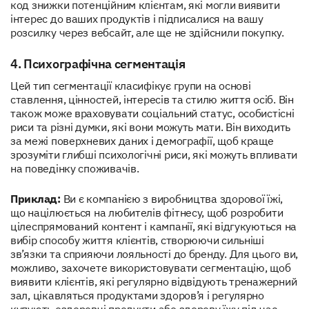
код знижки потенційним клієнтам, які могли виявити
інтерес до ваших продуктів і підписалися на вашу
розсилку через вебсайт, але ще не здійснили покупку.
4. Психографічна сегментація
Цей тип сегментації класифікує групи на основі
ставлення, цінностей, інтересів та стилю життя осіб. Він
також може враховувати соціальний статус, особистісні
риси та різні думки, які вони можуть мати. Він виходить
за межі поверхневих даних і демографії, щоб краще
зрозуміти глибші психологічні риси, які можуть впливати
на поведінку споживачів.
Приклад:
Ви є компанією з виробництва здорової їжі,
що націлюється на любителів фітнесу, щоб розробити
цілеспрямований контент і кампанії, які відгукуються на
вибір способу життя клієнтів, створюючи сильніші
зв’язки та сприяючи лояльності до бренду. Для цього ви,
можливо, захочете використовувати сегментацію, щоб
виявити клієнтів, які регулярно відвідують тренажерний
зал, цікавляться продуктами здоров’я і регулярно