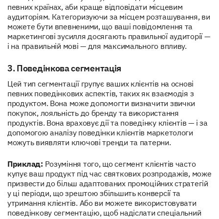
певних країнах, аби краще відповідати місцевим
аудиторіям. Категоризуючи за місцем розташування, ви
можете бути впевненими, що ваші повідомлення та
маркетингові зусилля досягають правильної аудиторії —
і на правильній мові — для максимального впливу.
3. Поведінкова сегментація
Цей тип сегментації групує ваших клієнтів на основі
певних поведінкових аспектів, таких як взаємодія з
продуктом. Вона може допомогти визначити звички
покупок, лояльність до бренду та використання
продуктів. Вона враховує дії та поведінку клієнтів — і за
допомогою аналізу поведінки клієнтів маркетологи
можуть виявляти ключові тренди та патерни.
Приклад:
Розуміння того, що сегмент клієнтів часто
купує ваш продукт під час святкових розпродажів, може
призвести до більш адаптованих промоційних стратегій
у ці періоди, що зрештою збільшить конверсії та
утримання клієнтів. Або ви можете використовувати
поведінкову сегментацію, щоб надіслати спеціальний