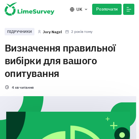
Розпочати
UK
ПІДРУЧНИКИ
2 років тому
Jory Nagel
Визначення правильної
вибірки для вашого
опитування
4 хв читання