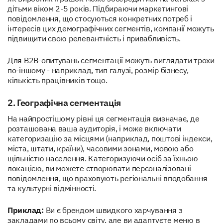
дітьми віком 2-5 років. Підбираючи маркетингові
повідомлення, що стосуються конкретних потреб і
інтересів цих демографічних сегментів, компанії можуть
підвищити свою релевантність і привабливість.
Для B2B-опитувань сегментації можуть виглядати трохи
по-іншому - наприклад, тип галузі, розмір бізнесу,
кількість працівників тощо.
2. Географічна сегментація
На найпростішому рівні ця сегментація визначає, де
розташована ваша аудиторія, і може включати
категоризацію за місцями (наприклад, поштові індекси,
міста, штати, країни), часовими зонами, мовою або
щільністю населення. Категоризуючи осіб за їхньою
локацією, ви можете створювати персоналізовані
повідомлення, що враховують регіональні вподобання
та культурні відмінності.
Приклад:
Ви є брендом швидкого харчування з
закладами по всьому світу, але ви адаптуєте меню в