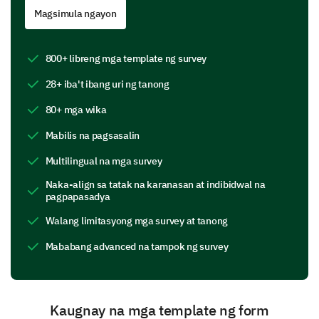
dealing with challenges.
Magsimula ngayon
Please rate the severity of the following
challenges in your startup journey
800+ libreng mga template ng survey
(1- Not a challenge at all, 5- Severe challenge)
28+ iba't ibang uri ng tanong
80+ mga wika
1
2
Mabilis na pagsasalin
Finding a co-founder
Multilingual na mga survey
Raising funds
Naka-align sa tatak na karanasan at indibidwal na
pagpapasadya
Scaling the product
Walang limitasyong mga survey at tanong
Acquiring customers
Mababang advanced na tampok ng survey
Company culture and employee retention
Kaugnay na mga template ng form
Briefly describe an instance where you faced a