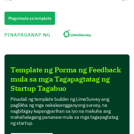
Magsimula sa template
How would you rate the initial challenge level of
starting a business?
PINAPAGANAP NG
(1-Low difficulty, 5-Very high difficulty)
1
2
3
4
5
Template ng Porma ng Feedback
What led you to start your company?
mula sa mga Tagapagtatag ng
Startup Tagabuo
Pinadali ng template builder ng LimeSurvey ang
paglikha ng mga nakakaengganyong survey, na
nagbibigay kapangyarihan sa iyo na makuha ang
mahahalagang pananaw mula sa mga tagapagtatag
Learning from Challenges
ng startup.
Now, we would like to dive into your experience of