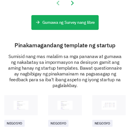
Previous slide
Next slide
Mentorship
Networking
Gumawa ng Survey nang libre
Industry partnerships
Pinakamagandang template ng startup
Customer feedback
Sumisid nang mas malalim sa mga pananaw at gumawa
ng nakabatay sa impormasyon na desisyon gamit ang
Envisioning the Future
aming hanay ng startup templates. Bawat questionnaire
ay nagbibigay ng pinakamainam na pagsasagap ng
Now, let’s travel into the future. We would like to
feedback para sa iba't ibang aspeto ng iyong startup na
know your vision and expectations.
paglalakbay.
What are your goals for your startup in the next
five years?
NEGOSYO
NEGOSYO
NEGOSYO