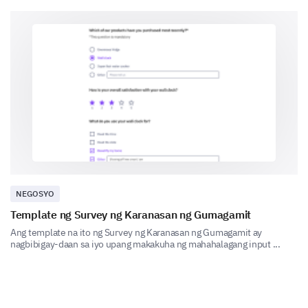
significant challenge and how you overcame it.
Achievements and Celebrations
Your milestones and achievements describe your
journey, and we wish to celebrate with you.
What was your company's most significant
achievement to date?
NEGOSYO
Template ng Survey ng Karanasan ng Gumagamit
Ang template na ito ng Survey ng Karanasan ng Gumagamit ay
nagbibigay-daan sa iyo upang makakuha ng mahahalagang input ...
Have the following elements played a role in
achieving your milestones?
Yes
Uncertain
No