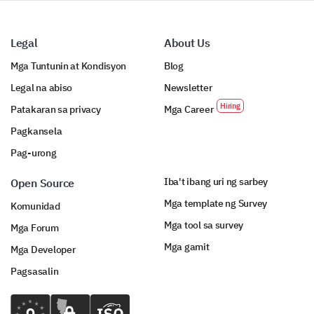
serbisyo sa pag-
iskedyul ng
appointment.
Recruitment
Legal
About Us
Mga Tuntunin at Kondisyon
Blog
Legal na abiso
Newsletter
Patakaran sa privacy
Mga Career
Pagkansela
Pag-urong
Iba't ibang uri ng sarbey
Open Source
Mga template ng Survey
Komunidad
Mga tool sa survey
Mga Forum
Mga gamit
Mga Developer
Pagsasalin