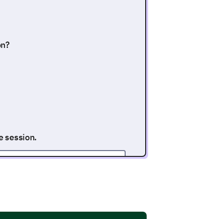
on?
 selector
e session.
want to incorporate into your
nt section.