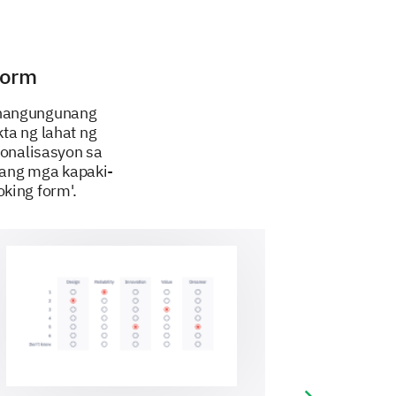
s or examples that you would
form
 nangungunang
ta ng lahat ng
onalisasyon sa
pang mga kapaki-
king form'.