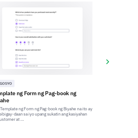
finalized photos after the
urgency)
your photos?
Next slide
GOSYO
NEGOSYO
mplate ng Form ng Pag-book ng
Template ng F
yahe
Restawran
Template ng Form ng Pag-book ng Biyahe na ito ay
Ang template na it
ibigay-daan sa iyo upang sukatin ang kasiyahan
restawran ay nagbi
ustomer at ...
maunawaan at mapa
lf so we can serve you better.