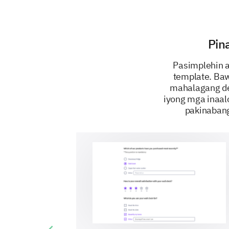
Pin
Pasimplehin 
template. Baw
mahalagang de
iyong mga inaal
pakinabang