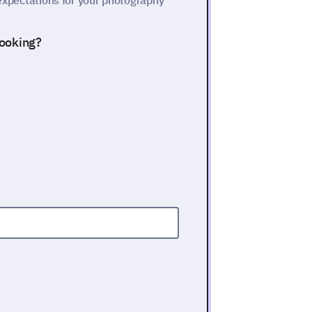
 expectations for your photography
booking?