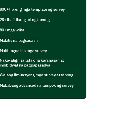
800+ libreng mga template ng survey
28+ iba't ibang uri ng tanong
80+ mga wika
Mabilis na pagsasalin
Multilingual na mga survey
he session!
Naka-align sa tatak na karanasan at
indibidwal na pagpapasadya
Walang limitasyong mga survey at tanong
s for receiving the photos after the
Mababang advanced na tampok ng survey
nces for editing the photos?