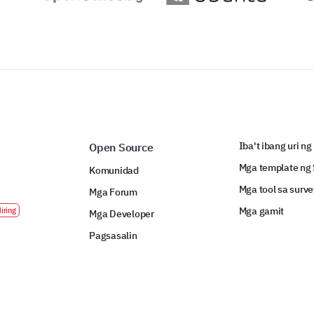
Iba't ibang uri ng
Open Source
Mga template ng 
Komunidad
Mga tool sa surve
Mga Forum
Mga gamit
Mga Developer
Pagsasalin