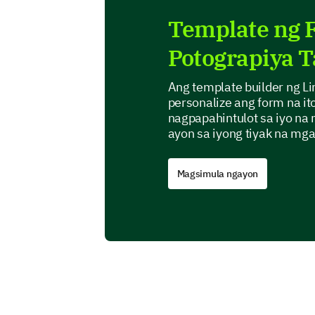
Template ng 
Potograpiya 
Ang template builder ng L
personalize ang form na it
nagpapahintulot sa iyo na
ayon sa iyong tiyak na mg
Magsimula ngayon