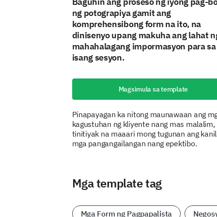
Baguhin ang proseso ng iyong pag-b
ng potograpiya gamit ang
komprehensibong form na ito, na
dinisenyo upang makuha ang lahat n
mahahalagang impormasyon para sa
isang sesyon.
Magsimula sa template
Pinapayagan ka nitong maunawaan ang m
kagustuhan ng kliyente nang mas malalim,
tinitiyak na maaari mong tugunan ang kani
mga pangangailangan nang epektibo.
Mga template tag
Mga Form ng Pagpapalista
Negos