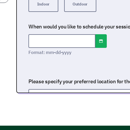
Indoor
Outdoor
When would you like to schedule your sessi
Open date/time
Date format: mm-dd-yyyy
Format: mm-dd-yyyy
Please specify your preferred location for th
Are there any specific styles or themes you 
session? If yes, please specify in the comme