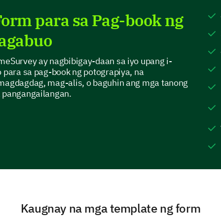
Form para sa Pag-book ng
Yes
Tagabuo
No
imeSurvey ay nagbibigay-daan sa iyo upang i-
o para sa pag-book ng potograpiya, na
 magdagdag, mag-alis, o baguhin ang mga tanong
a pangangailangan.
Let's focus on your expectations after t
Here, we would like to understand your preference
session.
Do you have any specific requests or prefere
Kaugnay na mga template ng form