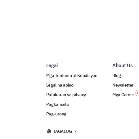
Legal
About Us
Mga Tuntunin at Kondisyon
Blog
Legal na abiso
Newsletter
Patakaran sa privacy
Mga Career
Pagkansela
Pag-urong
TAGALOG