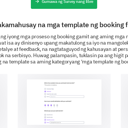
Gumawa ng Survey nang libre
If you have any previously done photograph
like us to look at, please upload them here.
akamahusay na mga template ng booking 
Upload file
ang iyong mga proseso ng booking gamit ang aming mga
at isa ay dinisenyo upang makatulong sa iyo na mangolek
PINAPAGANAP NG
talye at feedback, na nagtataguyod ng kahusayan at pers
ok na serbisyo. Huwag palampasin, tuklasin pa ang higit 
 na template sa aming kategoryang 'mga template ng boo