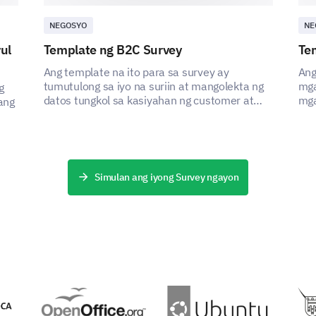
NEGOSYO
NE
ul
Template ng B2C Survey
Te
Ang template na ito para sa survey ay
Ang
tumutulong sa iyo na suriin at mangolekta ng
mga
g
datos tungkol sa kasiyahan ng customer at
mga
ang
tukuyin ang mga lugar para sa pagpapabuti.
mak
boo
buti
Simulan ang iyong Survey ngayon