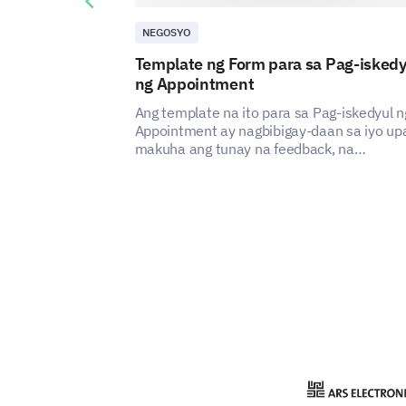
Previous slide
NEGOSYO
Template ng Form para sa Pag-iskedy
ng Appointment
Ang template na ito para sa Pag-iskedyul n
Appointment ay nagbibigay-daan sa iyo up
makuha ang tunay na feedback, na
tumutulong sa iyo na maunawaan at mapa
ang karanasan ng mga gumagamit ng iyong
serbisyo sa pag-iskedyul ng appointment.