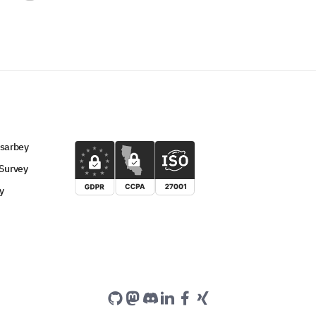
 sarbey
Survey
y