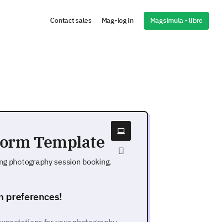
Magsimula - libre
Contact sales
Mag-log in
Form Template
ing photography session booking.
n preferences!