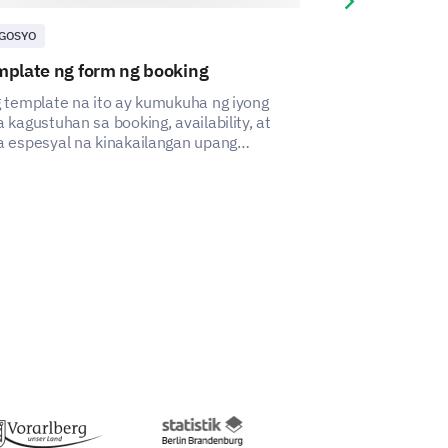
Next slide
GOSYO
NEGOSYO
mplate ng form ng booking
Template ng f
 template na ito ay kumukuha ng iyong
Ang template ng
 kagustuhan sa booking, availability, at
ito ay tumutulo
 espesyal na kinakailangan upang
mahahalagang k
atulong na mapabilis ang proseso ng
tiyakin ang tam
king.