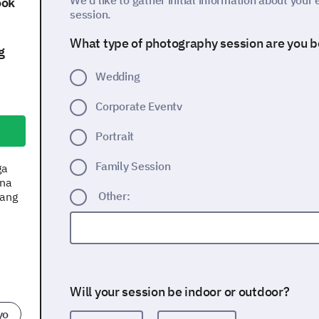
We'd like to gather initial information about your
ook
session.
What type of photography session are you 
g
Wedding
Corporate Eventv
Portrait
Family Session
ga
 na
Other:
lang
Will your session be indoor or outdoor?
yo