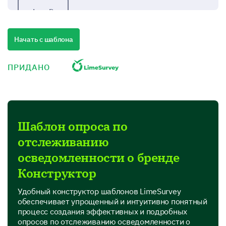
Logo D
Начать с шаблона
Discovering your viewpoints on brand
image.
ПРИДАНО
We would love to know your impressions and
thoughts about our brand.
Please rate your agreement with the following
statements about our brand.
Шаблон опроса по
Scale:
отслеживанию
Strongly Disagree
осведомленности о бренде
Disagree
Neither Agree nor Disagree
Конструктор
Agree
Strongly Agree
Удобный конструктор шаблонов LimeSurvey
обеспечивает упрощенный и интуитивно понятный
процесс создания эффективных и подробных
1
опросов по отслеживанию осведомленности о