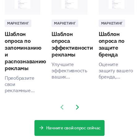
МАРКЕТИНГ
МАРКЕТИНГ
МАРКЕТИНГ
Шаблон
Шаблон
Шаблон
опроса по
опроса
опроса по
запоминанию
эффективности
защите
и
рекламы
бренда
распознаванию
Улучшите
Оцените
рекламы
эффективность
защиту вашего
ваших
бренда,
Преобразите
последних
поймите
свои
рекламных
восприятие
рекламные
кампаний с
клиентов и
усилия с
помощью этого
соберите
помощью этого
Previous slide
Next slide
всестороннего
данные об их
шаблона
шаблона
опыте с
опроса,
опроса.
помощью этого
разработанного
надежного и
для оценки
Начните свой опрос сейчас
стратегически
эффективности
разработанного