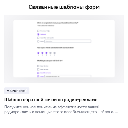
Связанные шаблоны форм
Let's delve into your experiences.
In this section, we desire to learn about your
interactions and experiences with our brand.
Can you share a memorable experience you
had with our brand?
МАРКЕТИНГ
A few more details about you.
Шаблон обратной связи по радио-рекламе
This information will help us to better understand
Получите ценное понимание эффективности вашей
how different customer segments perceive our brand.
радиорекламы с помощью этого всеобъемлющего шаблона. ...
What is your gender?