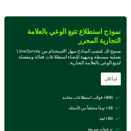
thoughts about our brand.
Please rate your agreement with the following
statements about our brand.
نموذج استطلاع تتبع الوعي بالعلامة
Scale:
التجارية المحرر
Strongly Disagree
Disagree
يسمح لك مُنشئ النماذج سهل الاستخدام من LimeSurvey
Neither Agree nor Disagree
بعملية مبسطة وبديهية لإنشاء استطلاعات فعالة ومفصلة
Agree
لتتبع الوعي بالعلامة التجارية.
Strongly Agree
ابدأ الآن
1
Our brand is trustworthy.
800+ قوالب استطلاعات مجانية
28+ نوعاً مختلفاً من الأسئلة
Our brand offers high-quality products/services.
80+ لغة
Our brand values its customers.
ترجمات سريعة