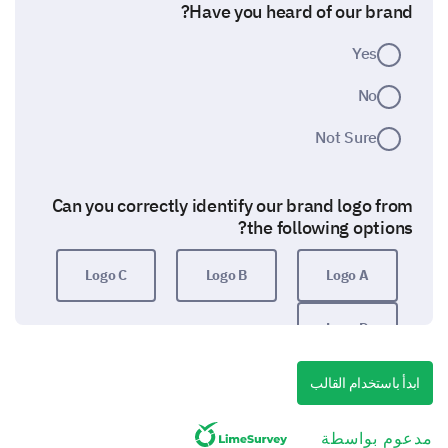
Have you heard of our brand?
Yes
No
Not Sure
Can you correctly identify our brand logo from
the following options?
Logo C
Logo B
Logo A
Logo D
ابدأ باستخدام القالب
Discovering your viewpoints on brand
image.
مدعوم بواسطة
We would love to know your impressions and