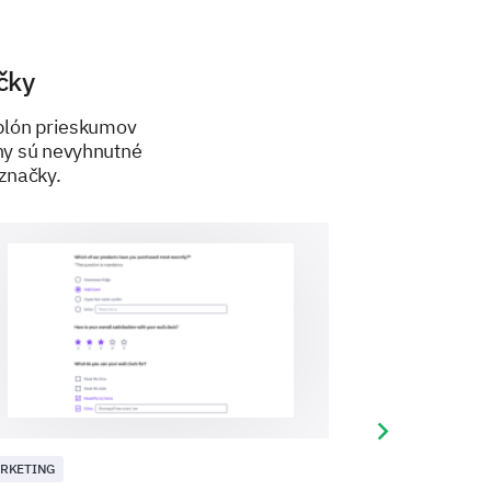
čky
ablón prieskumov
óny sú nevyhnutné
značky.
Next slide
RKETING
MARKETING