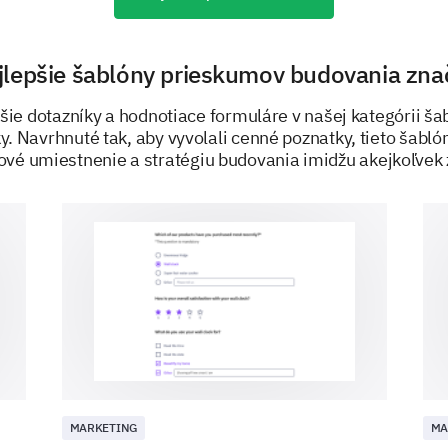
Female
Male
jlepšie šablóny prieskumov budovania zna
epšie dotazníky a hodnotiace formuláre v našej kategórii š
What is your age?
. Navrhnuté tak, aby vyvolali cenné poznatky, tieto šabl
hové umiestnenie a stratégiu budovania imidžu akejkoľvek 
PODPOROVANÉ
MARKETING
MA