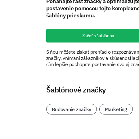
Poháňajte rast značky a optimalizujte
postavenie pomocou tejto komplexne
šablóny prieskumu.
Začať s šablónou
S ňou môžete získať prehľad o rozpoznávan
značky, vnímaní zákazníkov a skúsenostiac
čím lepšie pochopíte postavenie svojej zna
Šablónové značky
Budovanie značky
Marketing