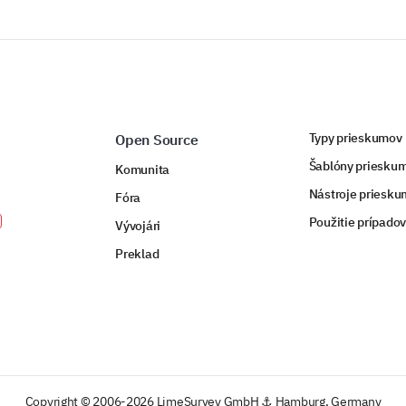
Typy prieskumov
Open Source
Šablóny priesku
Komunita
Nástroje priesk
Fóra
Použitie prípado
Vývojári
Preklad
Copyright © 2006-2026 LimeSurvey GmbH ⚓ Hamburg, Germany