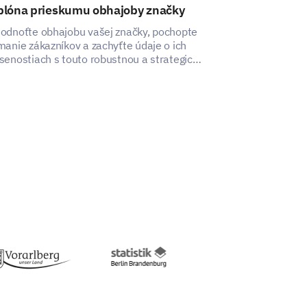
blóna prieskumu obhajoby značky
Šablóna na ho
odnoťte obhajobu vašej značky, pochopte
Táto šablóna na
manie zákazníkov a zachyťte údaje o ich
vám umožňuje a
senostiach s touto robustnou a strategicky
skúsenosti vaši
rhnutou šablónou.