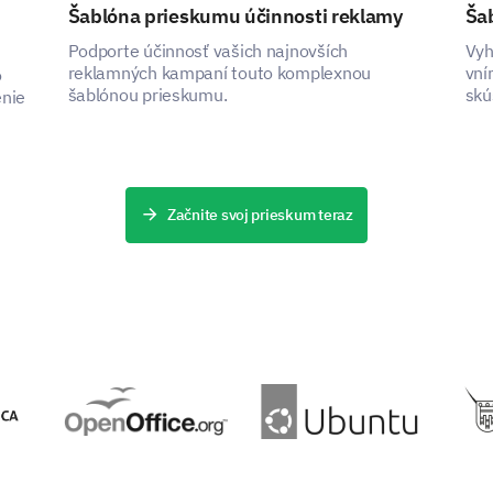
Šablóna prieskumu účinnosti reklamy
Ša
Podporte účinnosť vašich najnovších
Vyh
reklamných kampaní touto komplexnou
vní
o
šablónou prieskumu.
skú
enie
nav
Začnite svoj prieskum teraz