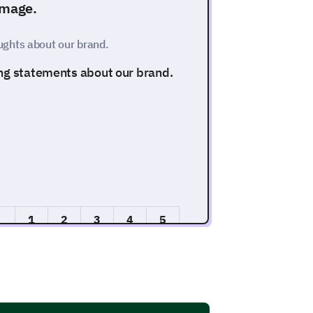
image.
ghts about our brand.
ing statements about our brand.
1
2
3
4
5
s.