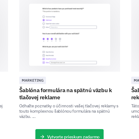
In this section, we desire to learn about your int
brand.
Can you share a memorable experience you 
MARKETING
MA
A few more details about you.
Šablóna formulára na spätnú väzbu k
Ša
tlačovej reklame
re
This information will help us to better understa
ej
Odhaľte poznatky o účinnosti vašej tlačovej reklamy s
Táto
perceive our brand.
touto komplexnou šablónou formulára na spätnú
umož
väzbu. ...
rekl
What is your gender?
Vytvorte prieskum zadarmo