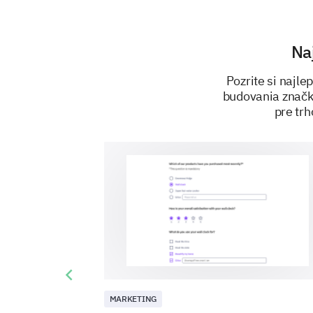
Na
Pozrite si najl
budovania značky
pre tr
Previous slide
MARKETING