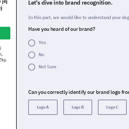
 jej
Let's dive into brand recognition.
j
In this part, we would like to understand your deg
Have you heard of our brand?
Yes
í
h,
No
čky.
Not Sure
Can you correctly identify our brand logo fr
Logo A
Logo B
Logo C