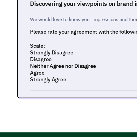
Discovering your viewpoints on brand 
We would love to know your impressions and thou
Please rate your agreement with the follow
Scale:
Strongly Disagree
Disagree
Neither Agree nor Disagree
Agree
Strongly Agree
Our brand is trustworthy.
Our brand offers high-quality products/service
Our brand values its customers.