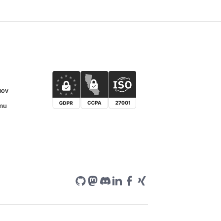
mov
umu
v