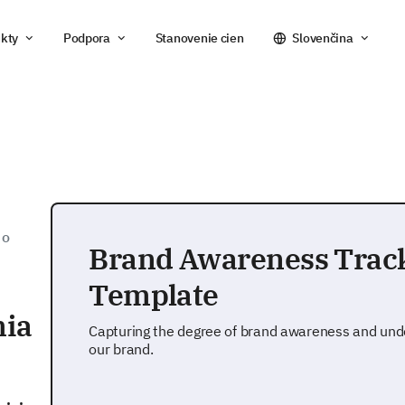
kty
Podpora
Stanovenie cien
Slovenčina
 o
Brand Awareness Trac
Template
mia
Capturing the degree of brand awareness and und
our brand.