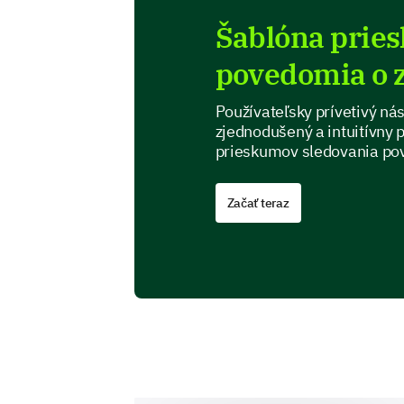
Šablóna prie
povedomia o 
Používateľsky prívetivý ná
zjednodušený a intuitívny 
prieskumov sledovania po
Začať teraz