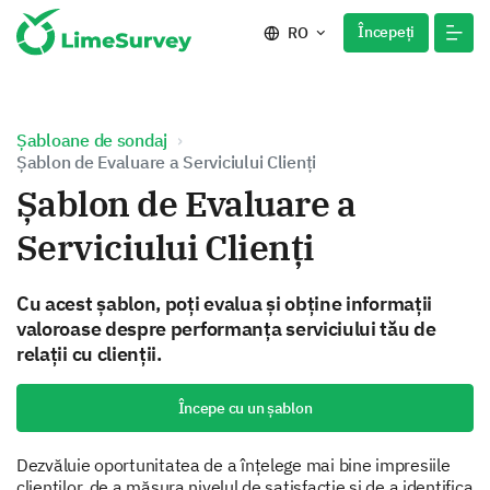
Începeți
RO
Șabloane de sondaj
Șablon de Evaluare a Serviciului Clienți
Șablon de Evaluare a
Serviciului Clienți
Cu acest șablon, poți evalua și obține informații
valoroase despre performanța serviciului tău de
relații cu clienții.
Începe cu un șablon
Dezvăluie oportunitatea de a înțelege mai bine impresiile
clienților, de a măsura nivelul de satisfacție și de a identifica