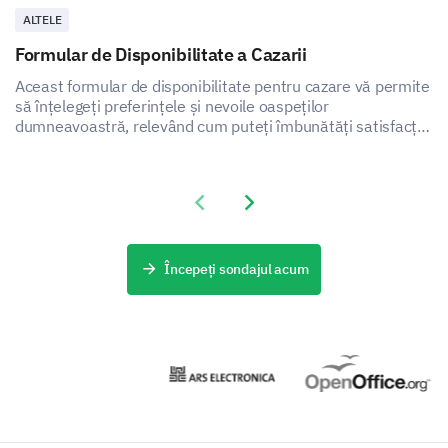
Female
Male
ALTELE
Formular de Disponibilitate a Cazarii
How many years have you been a customer
Aceast formular de disponibilitate pentru cazare vă permite
with our company?
să înțelegeți preferințele și nevoile oaspeților
dumneavoastră, relevând cum puteți îmbunătăți satisfacția
și experiența serviciului de cazare.
Previous slide
Next slide
Începeți sondajul acum