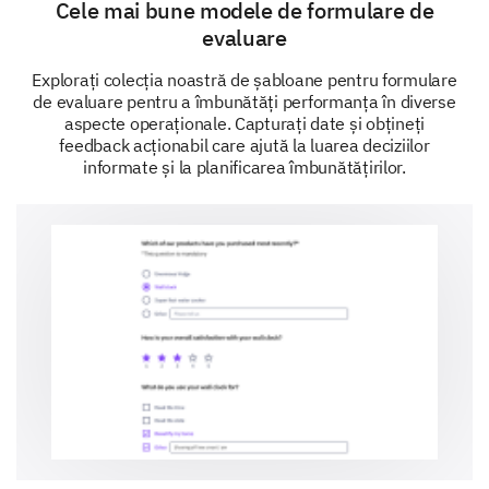
Yes
Cele mai bune modele de formulare de
evaluare
No
Explorați colecția noastră de șabloane pentru formulare
Maybe
de evaluare pentru a îmbunătăți performanța în diverse
aspecte operaționale. Capturați date și obțineți
feedback acționabil care ajută la luarea deciziilor
Please enter your comment here:
informate și la planificarea îmbunătățirilor.
Personal Information
Let's gather some general information.
Which gender do you identify with?