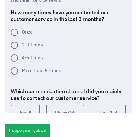
customer service team.
How many times have you contacted our
customer service in the last 3 months?
Once
2-3 times
4-5 times
More than 5 times
Which communication channel did you mainly
use to contact our customer service?
Email
Phone Call
Live Chat
Social Media
Începe cu un șablon