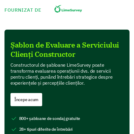
Quality of Service
FOURNIZAT DE
Let's delve into your opinion of our service quality.
Please rate the following aspects of our
customer service on a scale of 1 (Poor) to 5
Șablon de Evaluare a Serviciului
(Excellent).
Clienți Constructor
1
2
3
4
Constructorul de șabloane LimeSurvey poate
Speed of Response
transforma evaluarea operațiunii dvs. de servicii
pentru clienți, punând întrebări strategice despre
Solution Provided
experiențele și percepțiile clienților.
Politeness of Representative
Începe acum
Overall Satisfaction
800+ șabloane de sondaj gratuite
What did you like about the service you
28+ tipuri diferite de întrebări
received?