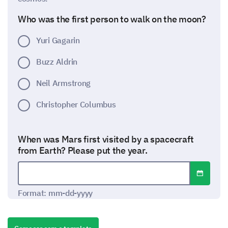
Who was the first person to walk on the moon?
Yuri Gagarin
Buzz Aldrin
Neil Armstrong
Christopher Columbus
When was Mars first visited by a spacecraft
from Earth? Please put the year.
Open dat
Date format: mm-dd-yyyy
Format: mm-dd-yyyy