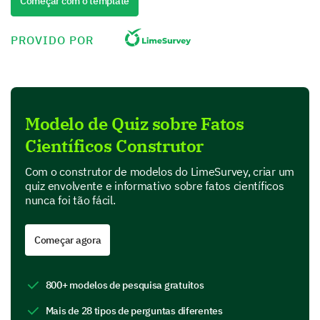
Começar com o template
The Earth's core is primarily composed of
which element?
PROVIDO POR
Iron
Gold
Silicon
Helium
Modelo de Quiz sobre Fatos
Life Science Facts
Científicos Construtor
Let's move onto questions about the biology of life.
Com o construtor de modelos do LimeSurvey, criar um
quiz envolvente e informativo sobre fatos científicos
True or False: Humans share about 50% of their
nunca foi tão fácil.
DNA with bananas?
Começar agora
Yes
No
800+ modelos de pesquisa gratuitos
Which of the following are mammals? (Select
Mais de 28 tipos de perguntas diferentes