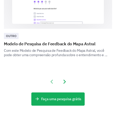
Physical Science Facts
OUTRO
Time to test your knowledge on physical and
Modelo de Pesquisa de Feedback do Mapa Astral
chemical properties.
Com este Modelo de Pesquisa de Feedback do Mapa Astral, você
pode obter uma compreensão profunda sobre o entendimento e ...
Which element is the most reactive on the
periodic table?
Previous slide
Next slide
State the law of conservation of energy in your
Faça uma pesquisa grátis
own words.