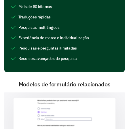
all that apply and feel free to leave comments
Mais de 80 idiomas
on your choice)
Traduções rápidas
Whale
Pesquisas multilíngues
Experiência de marca e individualização
Pesquisas e perguntas ilimitadas
Shark
Recursos avançados de pesquisa
Modelos de formulário relacionados
Eagle
Bat