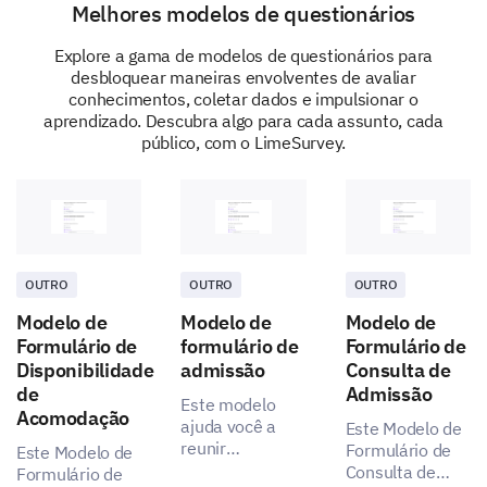
Melhores modelos de questionários
Computer Science Facts
Explore a gama de modelos de questionários para
desbloquear maneiras envolventes de avaliar
Let's finish off with some information technology
conhecimentos, coletar dados e impulsionar o
questions.
aprendizado. Descubra algo para cada assunto, cada
público, com o LimeSurvey.
Using numerical input, arrange the following
data storage units from smallest (1) to largest
(4).
Byte
OUTRO
OUTRO
OUTRO
Modelo de
Modelo de
Modelo de
Gigabyte
Formulário de
formulário de
Formulário de
Disponibilidade
admissão
Consulta de
de
Admissão
Este modelo
Acomodação
ajuda você a
Este Modelo de
Kilobyte
reunir
Formulário de
Este Modelo de
informações
Consulta de
Formulário de