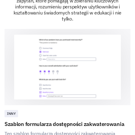
zapytań, które pomagają w zbieraniu kluczowych
Lastly, we need some information about you to aid
informacji, rozumieniu perspektyw użytkowników i
our data analysis.
kształtowaniu świadomych strategii w edukacji i nie
tylko.
What is your gender?
Female
Male
How old are you?
What is your professional status?
Student
INNY
Working Full-Time
Szablon formularza dostępności zakwaterowania
Ten szablon formularza dostępności zakwaterowania