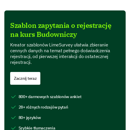
Very complicated
Szablon zapytania o rejestrację
Areas of Improvement
na kurs Budowniczy
We're interested in your suggestions on how we can
Kreator szablonów LimeSurvey ułatwia zbieranie
make improvements for an even better enrolment
cennych danych na temat pełnego doświadczenia
experience.
rejestracji, od pierwszej interakcji do ostatecznej
rejestracji.
Please rate the following aspects of the
enrollment process from 1 (Very Poor) to 5
(Excellent):
Zacznij teraz
1
2
3
4
800+ darmowych szablonów ankiet
Speed of processing
28+ różnych rodzajów pytań
Clarity of instruction
80+ języków
User-friendliness of online portal
Szybkie tłumaczenia