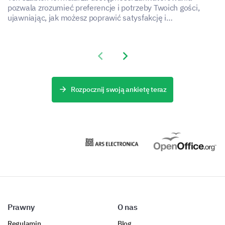
Working Part-Time
pozwala zrozumieć preferencje i potrzeby Twoich gości,
ujawniając, jak możesz poprawić satysfakcję i
Retired
doświadczenie z usług zakwaterowania.
Other:
Previous slide
Next slide
Rozpocznij swoją ankietę teraz
Prawny
O nas
Regulamin
Blog