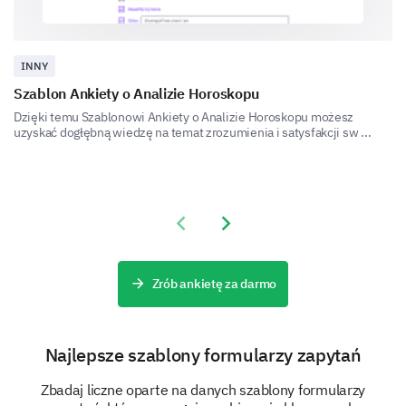
INNY
Customer Services
Szablon Ankiety o Analizie Horoskopu
Dzięki temu Szablonowi Ankiety o Analizie Horoskopu możesz
uzyskać dogłębną wiedzę na temat zrozumienia i satysfakcji sw ...
Please provide any additional comments or
Previous slide
Next slide
suggestions for improving the enrollment
process:
Zrób ankietę za darmo
Najlepsze szablony formularzy zapytań
Personal Information
Zbadaj liczne oparte na danych szablony formularzy