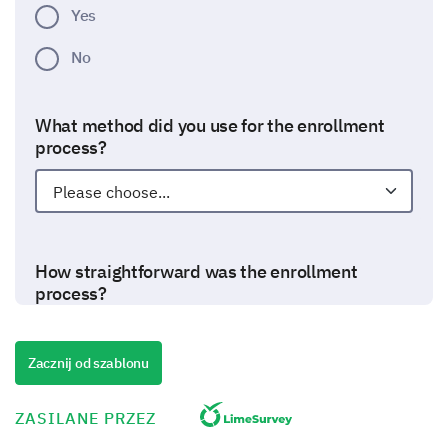
Yes
No
What method did you use for the enrollment
process?
How straightforward was the enrollment
process?
Very straightforward
Zacznij od szablonu
Somewhat straightforward
Neutral
ZASILANE PRZEZ
Somewhat complicated