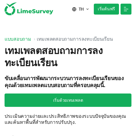
เริ่มต้นฟรี
TH
แบบสอบถาม
เทมเพลตสอบถามการลงทะเบียนเรียน
เทมเพลตสอบถามการลง
ทะเบียนเรียน
ขับเคลื่อนการพัฒนากระบวนการลงทะเบียนเรียนของ
คุณด้วยเทมเพลตแบบสอบถามที่ครอบคลุมนี้.
เริ่มด้วยเทมเพลต
ประเมินความง่ายและประสิทธิภาพของระบบปัจจุบันของคุณ
และค้นหาพื้นที่สำหรับการปรับปรุง.