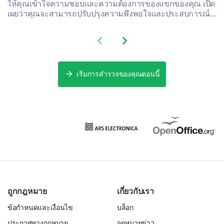
Working Part-Time
ให้คุณเข้าใจความชอบและความต้องการของแขกของคุณ เปิด
เผยว่าคุณจะสามารถปรับปรุงความพึงพอใจและประสบการณ์
Retired
การบริการที่พักของคุณได้อย่างไร
Previous slide
Next slide
Other:
เริ่มการสำรวจของคุณตอนนี้
ถูกกฎหมาย
เกี่ยวกับเรา
ข้อกำหนดและเงื่อนไข
บล็อก
ประกาศทางกฎหมาย
จดหมายข่าว