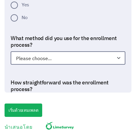
Yes
No
What method did you use for the enrollment
process?
How straightforward was the enrollment
process?
Very straightforward
เริ่มด้วยเทมเพลต
Somewhat straightforward
Neutral
นำเสนอโดย
Somewhat complicated