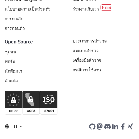
นโยบายความเป็นส่วนตัว
ร่วมงานกับเรา
การยกเลิก
การถอนตัว
ประเภทการสำรวจ
Open Source
แม่แบบสำรวจ
ชุมชน
เครื่องมือสำรวจ
ฟอรัม
กรณีการใช้งาน
นักพัฒนา
คำแปล
TH