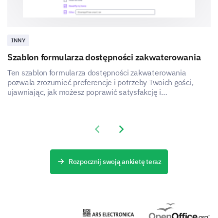
Little importance
Neutral
INNY
Impotant
Szablon formularza dostępności zakwaterowania
Very important
Ten szablon formularza dostępności zakwaterowania
pozwala zrozumieć preferencje i potrzeby Twoich gości,
ujawniając, jak możesz poprawić satysfakcję i
doświadczenie z usług zakwaterowania.
Please provide any additional comments or
suggestions you have for improving childcare
services in your community.
Previous slide
Next slide
Rozpocznij swoją ankietę teraz