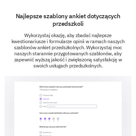
Najlepsze szablony ankiet dotyczących
Areas for Improvement
przedszkoli
This section captures your perspective on areas of
Wykorzystaj okazję, aby zbadać najlepsze
improvement for childcare services in our community.
kwestionariusze i formularze opinii w ramach naszych
szablonów ankiet przedszkolnych. Wykorzystaj moc
How would you rate the importance of the
naszych starannie przygotowanych szablonów, aby
following aspects for improving childcare
zapewnić wyższą jakość i zwiększoną satysfakcję w
services in your community?
swoich usługach przedszkolnych.
1. Improved facility cleanliness and safety
2. More affordable rates
3. Enhanced staff qualifications
4. More flexible hours
5. More educational activities
1
2
3
4
5
Not at all important