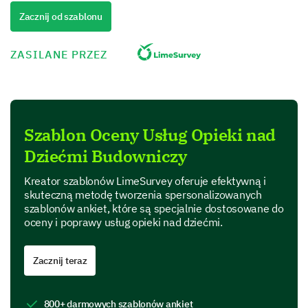
provider?
Zacznij od szablonu
ZASILANE PRZEZ
Other:
Your Childcare Provider
Szablon Oceny Usług Opieki nad
Dziećmi Budowniczy
This section targets your experiences with your
childcare provider, including satisfaction levels and
Kreator szablonów LimeSurvey oferuje efektywną i
areas for improvement.
skuteczną metodę tworzenia spersonalizowanych
How satisfied are you overall with your current
szablonów ankiet, które są specjalnie dostosowane do
oceny i poprawy usług opieki nad dziećmi.
childcare provider?
1- Very Dissatisfied
Zacznij teraz
2- Dissatisfied
3- Neutral
4- Satisfied
800+ darmowych szablonów ankiet