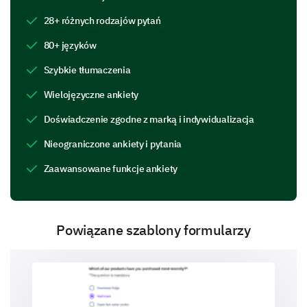
5- Very Satisfied
28+ różnych rodzajów pytań
80+ języków
1
2
3
4
5
Szybkie tłumaczenia
What aspects of your current childcare
provider do you appreciate the most?
Wielojęzyczne ankiety
Doświadczenie zgodne z marką i indywidualizacja
Qualified and discussion-friendly staff
Nieograniczone ankiety i pytania
Zaawansowane funkcje ankiety
Flexible hours
Powiązane szablony formularzy
Affordable rates