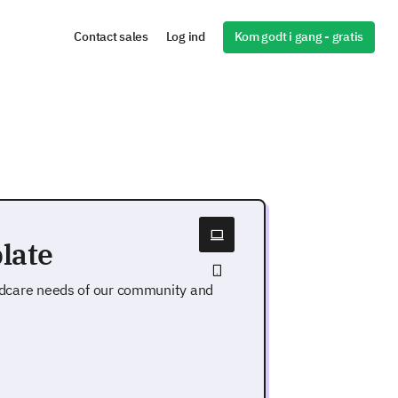
Kom godt i gang - gratis
Contact sales
Log ind
late
hildcare needs of our community and