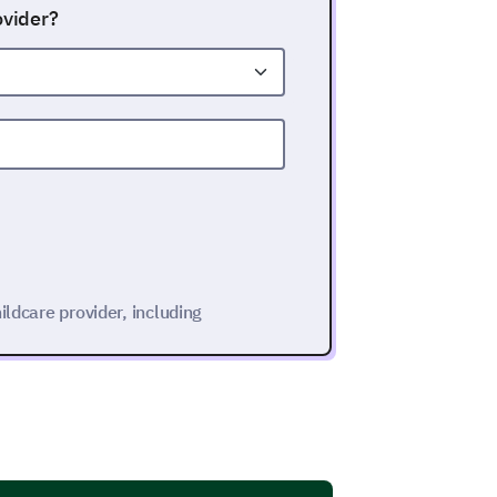
ovider?
ildcare provider, including
ent childcare provider?