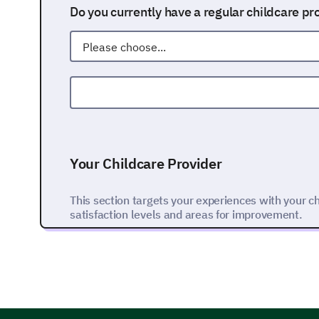
Do you currently have a regular childcare pr
Other:
Your Childcare Provider
This section targets your experiences with your ch
satisfaction levels and areas for improvement.
How satisfied are you overall with your curr
1- Very Dissatisfied
2- Dissatisfied
3- Neutral