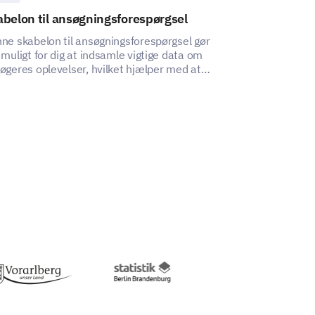
suggestions you have for
belon til ansøgningsforespørgsel
Skolefritidsp
ity.
skabelon
ne skabelon til ansøgningsforespørgsel gør
 muligt for dig at indsamle vigtige data om
Denne skabelon 
øgeres oplevelser, hvilket hjælper med at
omfattende indsi
ntificere aspekter, der kan forbedres.
tilfredshed med 