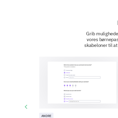
Grib mulighede
vores børnepas
skabeloner til a
Previous slide
ANDRE