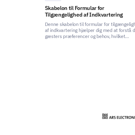
Skabelon til Formular for
Tilgængelighed af Indkvartering
Denne skabelon til formular for tilgængeli
af indkvartering hjælper dig med at forstå 
gæsters præferencer og behov, hvilket
afslører, hvordan du kan forbedre
tilfredsheden og oplevelsen af din
indkvarteringstjeneste.