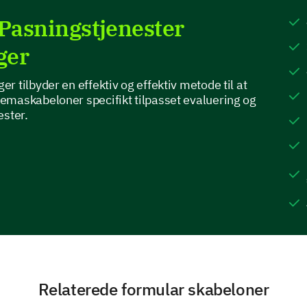
4- Satisfied
5- Very Satisfied
 Pasningstjenester
ger
1
2
3
4
5
 tilbyder en effektiv og effektiv metode til at
emaskabeloner specifikt tilpasset evaluering og
What aspects of your current childcare prov
ester.
most?
Qualified and
discussion-friendly
staff
Flexible hours
Affordable rates
Relaterede formular skabeloner