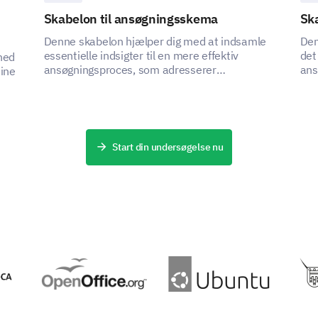
Please provide any additional comments or 
Skabelon til ansøgningsskema
Ska
improving childcare services in your commun
Denne skabelon hjælper dig med at indsamle
Den
essentielle indsigter til en mere effektiv
det
ghed
ansøgningsproces, som adresserer
ans
dine
interessenters udfordringer ved at indfange
ide
kritiske data.
Start din undersøgelse nu
DREVET AF