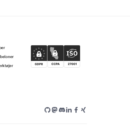
per
beloner
rktøjer