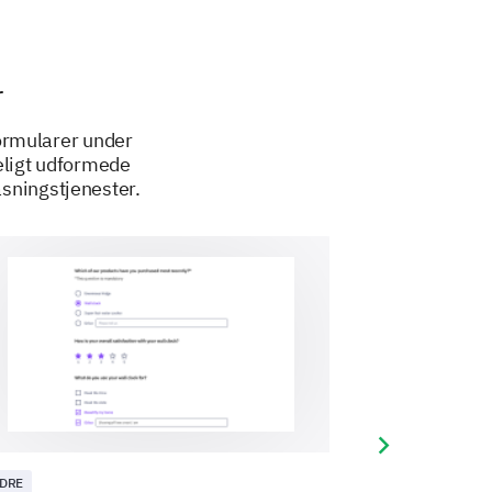
r
ormularer under
eligt udformede
asningstjenester.
3
4
5
Next slide
DRE
ANDRE