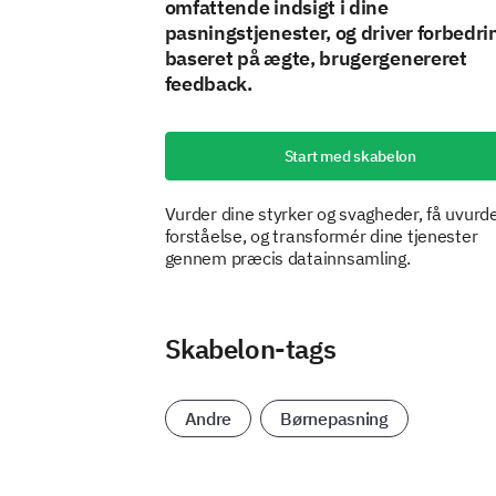
omfattende indsigt i dine
pasningstjenester, og driver forbedri
baseret på ægte, brugergenereret
feedback.
Start med skabelon
Vurder dine styrker og svagheder, få uvurde
forståelse, og transformér dine tjenester
gennem præcis datainnsamling.
Skabelon-tags
Andre
Børnepasning