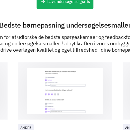
Lav undersøgelse gratis
1. Improved facility cleanliness and safety
2. More affordable rates
3. Enhanced staff qualifications
Bedste børnepasning undersøgelsesmalle
4. More flexible hours
5. More educational activities
n for at udforske de bedste spørgeskemaer og feedbackf
ning undersøgelsesmaller. Udnyt kraften i vores omhygg
t drive overlegen kvalitet og øget tilfredshed i dine børnep
1
2
Not at all important
Little importance
Neutral
Impotant
Very important
ANDRE
AN