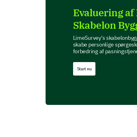
Evaluering af
Skabelon Byg
LimeSurvey's skabelonbygger
skabe personlige spørgesk
forbedring af pasningstjen
Start nu