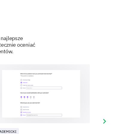
ing long-term collaborations.
ects?
Unlikely
 najlepsze
utecznie oceniać
entów.
 likelihood of your future
Next slide
ADEMICKI
KLIENT