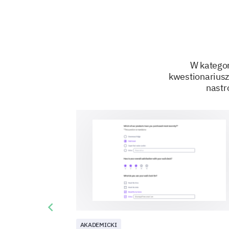
W kategor
kwestionariusze
nastr
Previous slide
AKADEMICKI