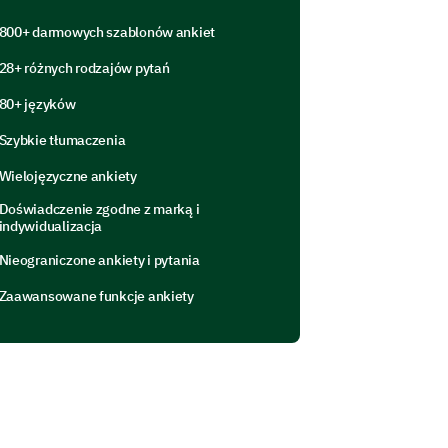
800+ darmowych szablonów ankiet
28+ różnych rodzajów pytań
80+ języków
Szybkie tłumaczenia
Wielojęzyczne ankiety
execution will assist us refining our
Doświadczenie zgodne z marką i
indywidualizacja
e following statements regarding
Nieograniczone ankiety i pytania
gly disagree, 5=Strongly agree)
Zaawansowane funkcje ankiety
1
2
3
4
5