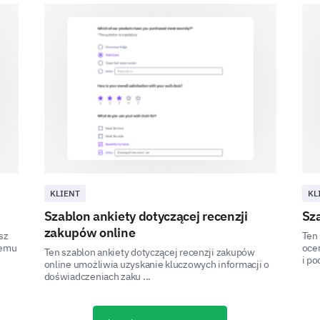
How would you rate our overall communicati
Plea
Excellent
Good
Average
Poor
KLIENT
KL
Szablon ankiety dotyczącej recenzji
Sz
Very Poor
zakupów online
sz
Ten
nemu
ocen
Ten szablon ankiety dotyczącej recenzji zakupów
i po
online umożliwia uzyskanie kluczowych informacji o
doświadczeniach zaku ...
Looking Towards Future Engagements