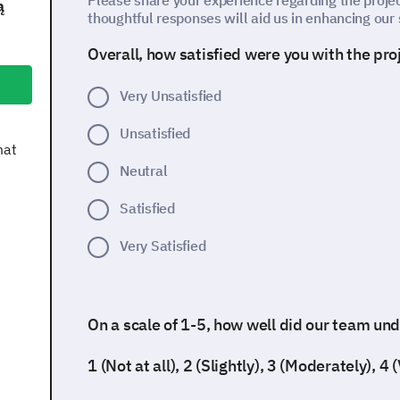
Please share your experience regarding the proje
ą
thoughtful responses will aid us in enhancing our 
Overall, how satisfied were you with the pr
Very Unsatisfied
Unsatisfied
mat
Neutral
Satisfied
Very Satisfied
On a scale of 1-5, how well did our team u
1 (Not at all), 2 (Slightly), 3 (Moderately), 4