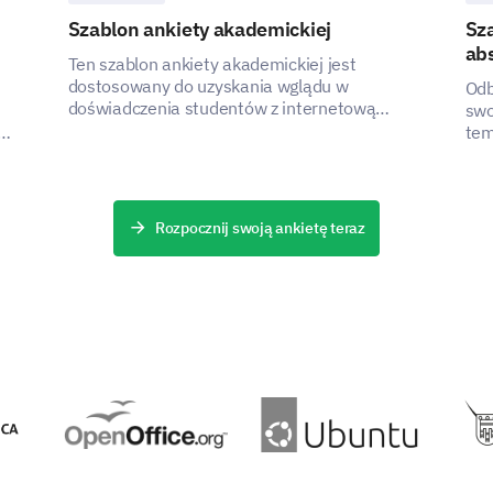
Szablon ankiety akademickiej
Sz
ab
Ten szablon ankiety akademickiej jest
dostosowany do uzyskania wglądu w
Odb
doświadczenia studentów z internetową
swo
platformą nauczania ich uniwersytetu,
tem
pomagając interesariuszom zidentyfikować
abs
obszary do poprawy i zwiększyć efektywność
platformy.
Rozpocznij swoją ankietę teraz