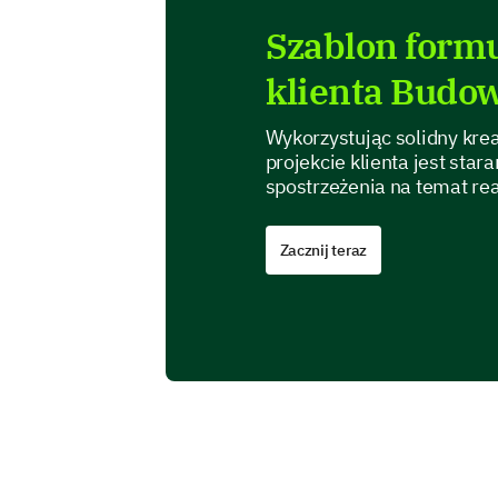
Szablon formu
klienta Budo
Wykorzystując solidny krea
projekcie klienta jest sta
spostrzeżenia na temat reali
Zacznij teraz