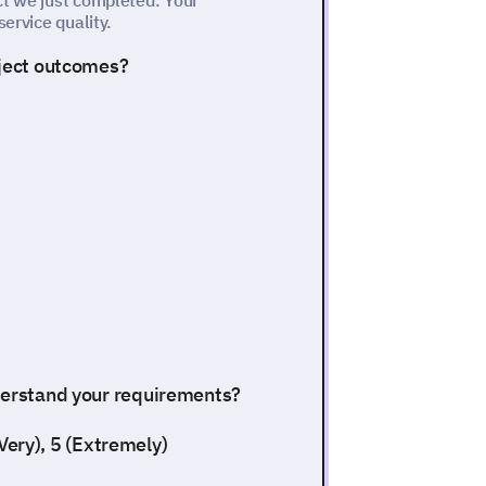
ct we just completed. Your
service quality.
oject outcomes?
nderstand your requirements?
 (Very), 5 (Extremely)