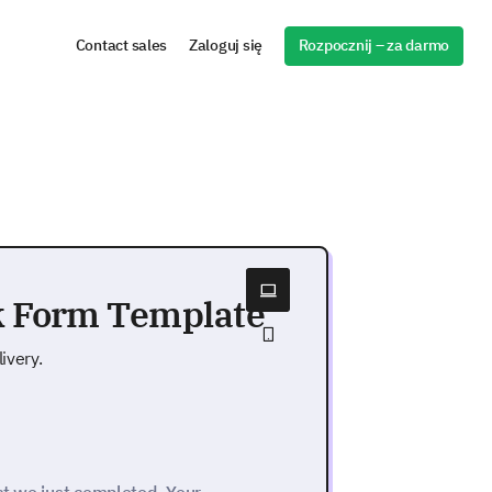
Rozpocznij – za darmo
Contact sales
Zaloguj się
ck Form Template
ivery.