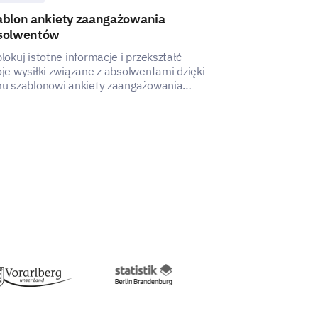
ablon ankiety zaangażowania
Szablon ankie
solwentów
bankowych
lokuj istotne informacje i przekształć
Ten szablon po
je wysiłki związane z absolwentami dzięki
zrozumienie do
u szablonowi ankiety zaangażowania
z Twoimi usług
olwentów.
identyfikacji lu
poprawy.