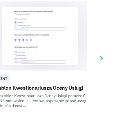
on during this project?
se enter your comment here:
Next slide
IENT
KLIENT
ablon Kwestionariusza Oceny Usługi
Szablon Ankie
 szablon Kwestionariusza Oceny Usługi pomoże Ci
Ten szablon ankie
ić zadowolenie klientów, usprawnić jakość usług
wgląd w doświadcz
dnieść doświ ...
do poprawy jakości 