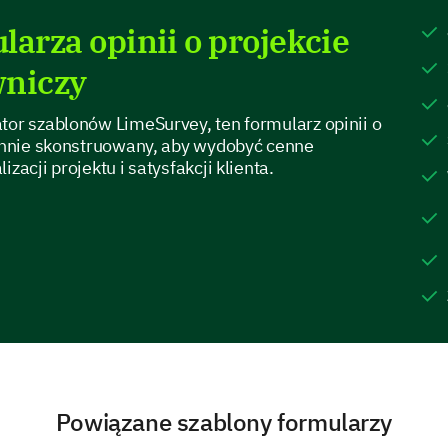
larza opinii o projekcie
wniczy
tor szablonów LimeSurvey, ten formularz opinii o
Exploring Communication Dynamics
rannie skonstruowany, aby wydobyć cenne
zacji projektu i satysfakcji klienta.
Your insights on communication during the project 
processes.
Please rate your level of agreement with th
communication during the project. (1=Stron
The team was quick to respond to my queries.
The communication was clear.
Powiązane szablony formularzy
Updates were provided regularly.