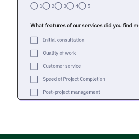
1
2
3
4
5
What features of our services did you find 
Initial consultation
Quality of work
Customer service
Speed of Project Completion
Post-project management
Do you have any suggestions or specific are
improve?