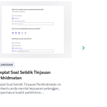
on during this project?
se enter your comment here:
Next slide
LANGGAN
PELANGGAN
plat Soal Selidik Tinjauan
Templat Kaji S
rkhidmatan
Perkhidmata
lat Soal Selidik Tinjauan Perkhidmatan ini
Templat Kaji Selid
bantu anda menilai kepuasan pelanggan,
membolehkan and
erhalusi kualiti perkhidma ...
mengenai pengalam