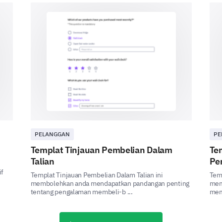
How would you rate our overall communicati
Plea
Excellent
Good
Average
Poor
PELANGGAN
PE
Templat Tinjauan Pembelian Dalam
Tem
Very Poor
Talian
Pe
if
Templat Tinjauan Pembelian Dalam Talian ini
Temp
membolehkan anda mendapatkan pandangan penting
mem
tentang pengalaman membeli-b ...
memp
Looking Towards Future Engagements