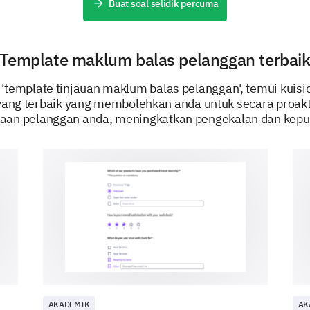
Your forward-looking insights will aid us in ensur
Buat soal selidik percuma
Would you consider hiring us for future proj
Template maklum balas pelanggan terbai
Definitely
Maybe
Not sure
 'template tinjauan maklum balas pelanggan', temui kuisi
ang terbaik yang membolehkan anda untuk secara proakt
Definitely Not
aan pelanggan anda, meningkatkan pengekalan dan kepu
What can we do differently to ensure a higher
engagements with us?
DIPERBUAT OLEH
AKADEMIK
AK