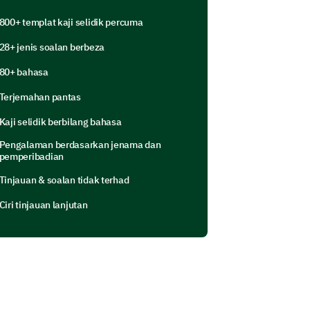
800+ templat kaji selidik percuma
28+ jenis soalan berbeza
80+ bahasa
Terjemahan pantas
Kaji selidik berbilang bahasa
execution will assist us refining our
Pengalaman berdasarkan jenama dan
pemperibadian
e following statements regarding
Tinjauan & soalan tidak terhad
gly disagree, 5=Strongly agree)
Ciri tinjauan lanjutan
1
2
3
4
5