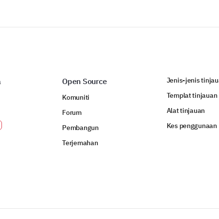
Jenis-jenis tinja
a
Open Source
Templat tinjauan
Komuniti
Alat tinjauan
Forum
Kes penggunaan
Pembangun
Terjemahan