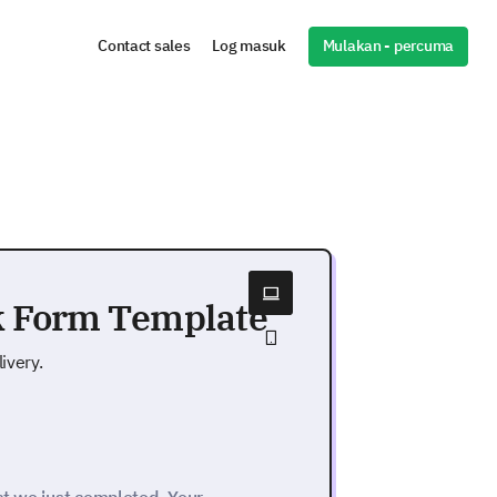
Mulakan - percuma
Contact sales
Log masuk
ck Form Template
ivery.