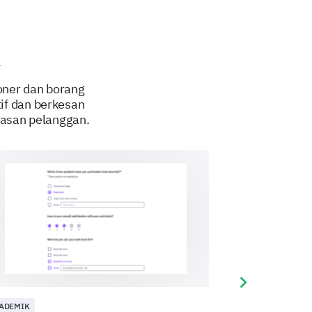
ing long-term collaborations.
ects?
k
Unlikely
oner dan borang
if dan berkesan
asan pelanggan.
 likelihood of your future
Next slide
ADEMIK
PELANGGAN