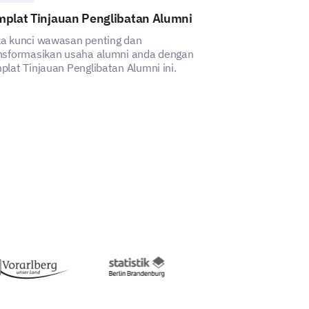
mplat Tinjauan Penglibatan Alumni
Templat Tinj
Perbankan
a kunci wawasan penting dan
nsformasikan usaha alumni anda dengan
Templat ini m
plat Tinjauan Penglibatan Alumni ini.
pengalaman pel
perkhidmatan p
menyeluruh, me
kekurangan dan
penambahbaika