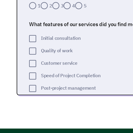
1
2
3
4
5
What features of our services did you find 
Initial consultation
Quality of work
Customer service
Speed of Project Completion
Post-project management
Do you have any suggestions or specific are
improve?