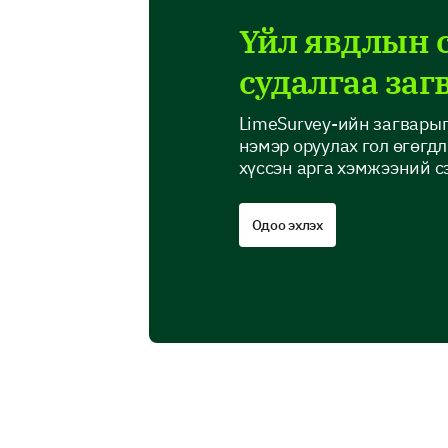
Үйл явдлын 
судалгаа заг
LimeSurvey-ийн загвары
нэмэр оруулах гол өгөгд
хүссэн арга хэмжээний с
Одоо эхлэх