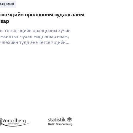
АДЕМИК
ХЭРЭГЛЭГЧ
гсөгчдийн оролцооны судалгааны
Банкны үйлч
гвар
загвар
ы төгсөгчдийн оролцооны хүчин
Энэ загвар нь 
майлтыг чухал мэдлэгээр нээж,
холбоотой хэр
члөхийн тулд энэ Төгсөгчдийн
ойлгоход тусал
олцооны Судалгааны загварыг
сайжруулах бо
глаарай.
болно.