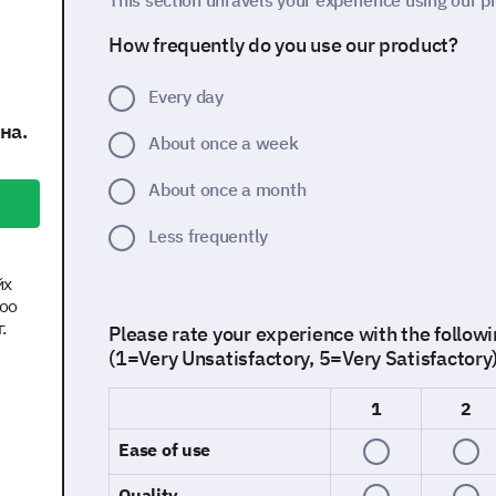
This section unravels your experience using our p
How frequently do you use our product?
Every day
на.
About once a week
About once a month
Less frequently
йх
оо
.
Please rate your experience with the followi
(1=Very Unsatisfactory, 5=Very Satisfactory
1
2
Ease of use
Quality