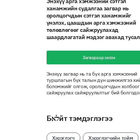
Энэхүү арга хэмжээний сэтгэл
ханамжийн судалгаа загвар нь
оролцогчдын сэтгэл ханамжийг
үнэлэх, цаашдын арга хэмжээний
төлөвлөгөөг сайжруулахад
шаардлагатай мэдээг авахад тусал
Загвараар эхлэх
Энэхүү загвар нь та бүх арга хэмжээний
туршлагын бүх талын дүн шинжилгээ хи
боломжийг олгож, оролцогчдын холбоог
сайжруулах сайжруулалтыг бий болгодог
Бלאйт тэмдэглэгээ
Хэрэглэгч
Хэрэглэгчийн тойм