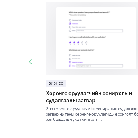
Previous slide
БИЗНЕС
Хөрөнгө оруулагчийн сонирхлын
судалгааны загвар
Энэ хөрөнгө оруулагчийн сонирхлын судалгаа
загвар нь таны хөрөнгө оруулагчдын сонголт б
зан байдалд чухал ойлголт ...