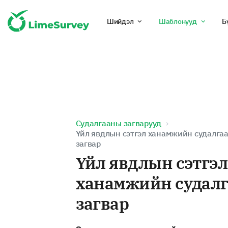
Шийдэл
Шаблонууд
Б
Судалгааны загварууд
Үйл явдлын сэтгэл ханамжийн судалга
загвар
Үйл явдлын сэтгэл
ханамжийн судалг
загвар