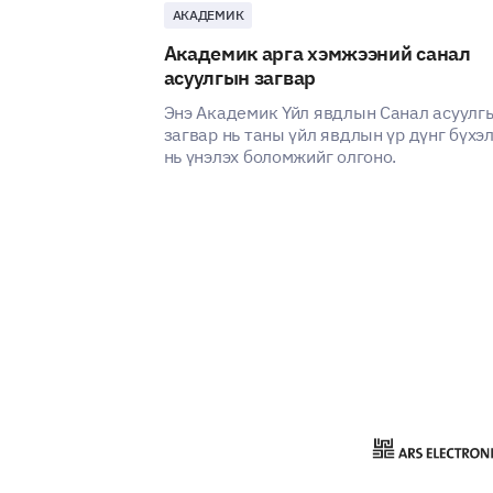
АКАДЕМИК
Академик арга хэмжээний санал
асуулгын загвар
Энэ Академик Үйл явдлын Санал асуулг
загвар нь таны үйл явдлын үр дүнг бүхэ
нь үнэлэх боломжийг олгоно.