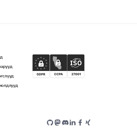
үд
варууд
эгслүүд
хиолдлууд