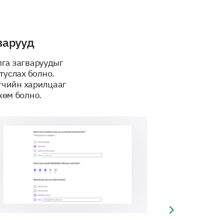
варууд
лга загваруудыг
туслах болно.
эгчийн харилцааг
хөм болно.
Next slide