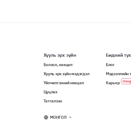
Хууль эрх зүйн
Бидний ту
Болзол, нөхцөл
Блог
Хууль эрх зүйн мэдэгдэл
Мэдээллийн 
Үйлчилгээний нөхцөл
Карьер
Цуцлах
Татгалзах
МОНГОЛ