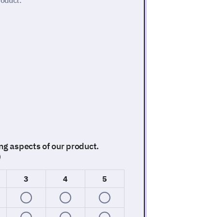
roduct.
ng aspects of our product.
)
3
4
5