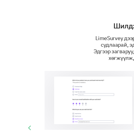
Шилдэ
LimeSurvey дээ
судлаарай, э
Эдгээр загваруу
хөгжүүлж,
Previous slide