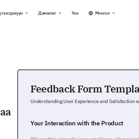
үтээгдэхүүн
Дэмжлэг
Үнэ
Монгол
а
Feedback Form Templa
Understanding User Experience and Satisfaction w
аа
Your Interaction with the Product