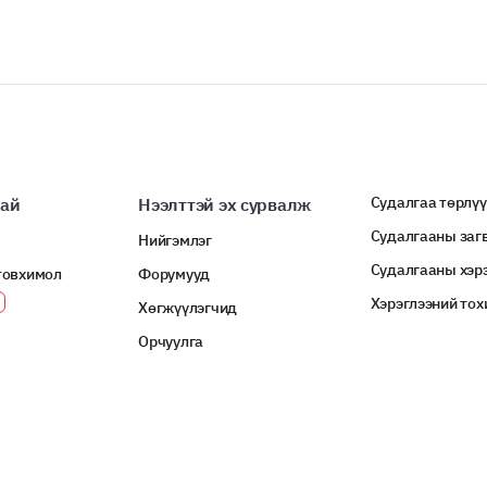
Судалгаа төрлү
хай
Нээлттэй эх сурвалж
Судалгааны заг
Нийгэмлэг
Судалгааны хэр
товхимол
Форумууд
Хэрэглээний то
Хөгжүүлэгчид
Орчуулга