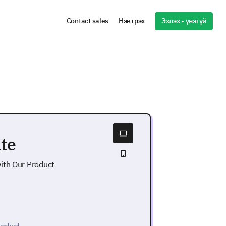
Эхлэх - үнэгүй
Contact sales
Нэвтрэх
te
ith Our Product