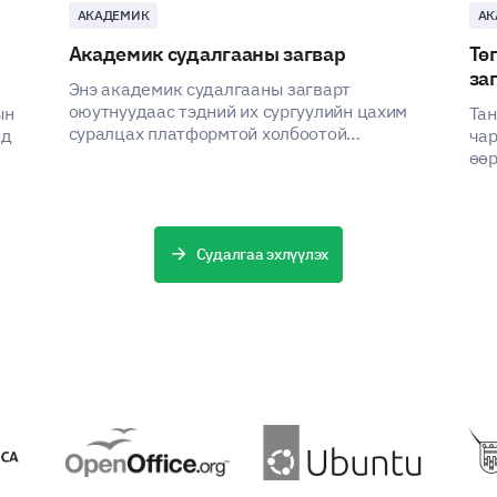
АКАДЕМИК
АК
Академик судалгааны загвар
Тө
за
Энэ академик судалгааны загварт
оюутнуудаас тэдний их сургуулийн цахим
ын
Тан
суралцах платформтой холбоотой
лд
чар
туршлагыг ойлгох зорилгоор зохиосон
өөр
бөгөөд, оролцогчдын хувьд сайжруулах
Ор
шаардлагатай чиглэлүүдийг тодорхойлж,
аши
платформын үр дүнтэй байдлыг
нэмэгдүүлэхэд туслах юм.
Судалгаа эхлүүлэх