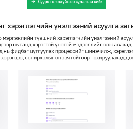
Суурь төлөхгүйгээр судалгаа хийх
г хэрэглэгчийн үнэлгээний асуулга заг
р мэргэжлийн түвшний хэрэглэгчийн үнэлгээний асуу
дгээр нь танд хэрэгтэй үнэтэй мэдээллийг олж авахад 
ХҮЧ СЭТГЭЛ
д нь фидбэг цуглуулах процессийг шинэчилж, хэрэгл
 хэрэгцээ, сонирхолыг оновчтойгоор тохируулахад дө