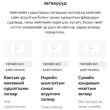
загварууд
Нийгмийн судалгааны загварын ангилалд хамгийн
сайн асуулгын болон санал хураалтын фмруудыг
судлаад, таны нийгмийн хэрэгцээ, хүсэлт, болон нийт
сэтгэл ханамжийг үр дүнтэй ойлгож, хариу өгөхөд
зориулсан.
ТӨРИЙН БУС
ТӨРИЙН БУС
ТӨРИЙН БУС
БАЙГУУЛЛАГА
БАЙГУУЛЛАГА
БАЙГУУЛЛАГА
Аянгын үр
Нарийн
Сүмийн
нөлөөний
шалгалтын
хандивын
судалгааны
санал
маягтын
загвар
асуулгын
загвар
загвар
Энэ
Энэ загвар нь
судалгааны
таны сүмийн
Таны ажилд