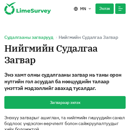
Эхлэх
MN
Судалгааны загварууд
Нийгмийн Судалгаа Загвар
Нийгмийн Судалгаа
Загвар
Энэ хамт олны судалгааны загвар нь таны орон
нутгийн гол асуудал ба нөөцүүдийн талаар
үнэттэй мэдээллийг авахад тусалдаг.
Загвараар эхлэх
Энэхүү загварыг ашиглан, та нийгмийн гишүүдийн санал
бодлоос үндэслэн өөрчлөлт болон сайжруулалтуудыг
хийх боломжтой.