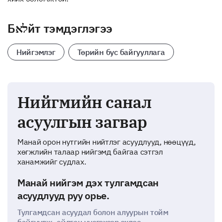
Бלאйт тэмдэглэгээ
Нийгэмлэг
Төрийн бус байгууллага
Нийгмийн санал
асуулгын загвар
Манай орон нутгийн нийтлэг асуудлууд, нөөцүүд,
хөгжлийн талаар нийгэмд байгаа сэтгэл
ханамжийг судлах.
Манай нийгэм дэх тулгамдсан
асуудлууд руу орье.
Тулгамдсан асуудал болон алуурын тойм