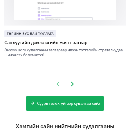
Хэрэв бид илүү нөөцтэй бололцоо олдвол
ТӨРИЙН БУС БАЙГУУЛЛАГА
нийгмийн хөгжлийн оролдлого хаана
Санхүүгийн дэмжлэгийн маягт загвар
анхаарах шаардлагатай гэж та бодож байна
Энэхүү цогц судалгааны загвараар ивээн тэтгэлийн стратегиудаа
вэ?
шинэчлэх боломжтой. ...
Эрүүл мэндийн байгууламж
Гэмт хэргээс хамгаалах
Previous slide
Next slide
Боловсролын байгууллагууд
Инфраструктур
Суурь төлөхгүйгээр судалгаа хийх
Орчны хамгаалал
Хамгийн сайн нийгмийн судалгааны