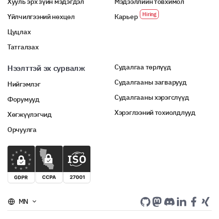
Хууль эрх зүйн мэдэгдэл
Мэдээллийн товхимол
Үйлчилгээний нөхцөл
Карьер
Цуцлах
Татгалзах
Судалгаа төрлүүд
Нээлттэй эх сурвалж
Судалгааны загварууд
Нийгэмлэг
Судалгааны хэрэгслүүд
Форумууд
Хэрэглээний тохиолдлууд
Хөгжүүлэгчид
Орчуулга
MN