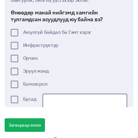
байгуулж, ойлгоц үүсгэхээр эхлэе.
Өнөөдөр манай нийгэмд хамгийн
тулгамдсан асуудлууд юу байна вэ?
Аюулгүй байдал ба Гэмт хэрэг
Инфраструктур
Орчин
Эрүүл мэнд
Боловсрол
Бусад
Манай нийгмийн аюулгүй байдлын нийт
Загвараар эхлэх
түвшнийг хэрхэн үнэлэх вэ?