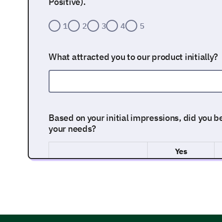
Positive).
1
2
3
4
5
What attracted you to our product initially?
Based on your initial impressions, did you 
your needs?
Yes
Evaluation of Product Features and Fun