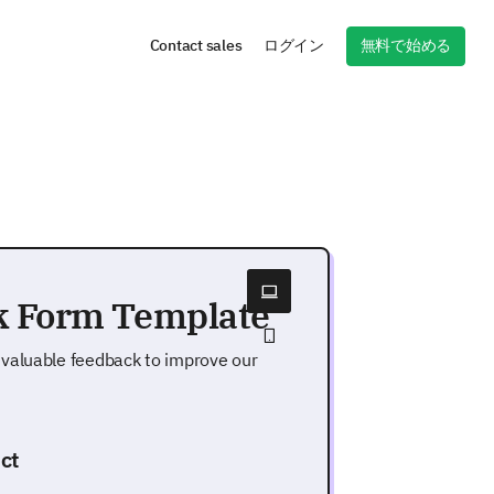
無料で始める
Contact sales
ログイン
k Form Template
 valuable feedback to improve our
ct