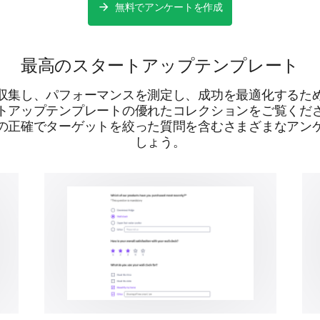
Please provide us with any additional comm
無料でアンケートを作成
about our product's features.
最高のスタートアップテンプレート
収集し、パフォーマンスを測定し、成功を最適化するた
トアップテンプレートの優れたコレクションをご覧くだ
の正確でターゲットを絞った質問を含むさまざまなアン
しょう。
Tackling Potential Improvements
Understanding possible improvements is integral
interested to hear your experiences and suggesti
Have you found any aspect of our product 