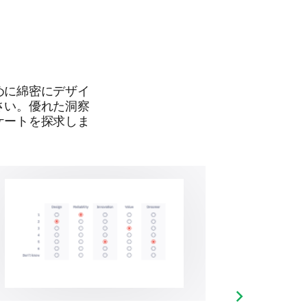
ents or suggestions you have
めに綿密にデザイ
さい。優れた洞察
ケートを探求しま
 to our ongoing development. We're
ons.
that needs improvement?
Next slide