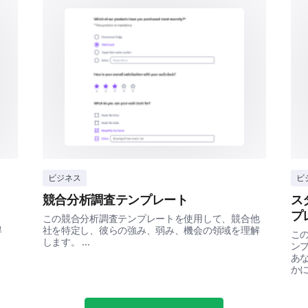
Which features of the product do you find m
Feature A
Feature B
Feature C
ビジネス
ビ
Feature D
競合分析調査テンプレート
ス
プ
と
この競合分析調査テンプレートを使用して、競合他
得
社を特定し、彼らの強み、弱み、機会の領域を理解
こ
Feature E
ま
します。 ...
ン
あ
かに