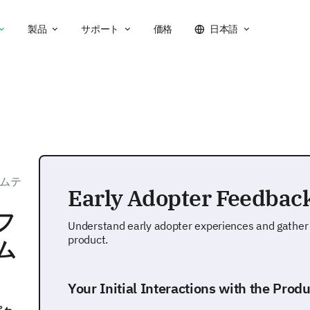
製品
サポート
価格
日本語
ムテ
Early Adopter Feedbac
フ
Understand early adopter experiences and gather
product.
ム
Your Initial Interactions with the Produ