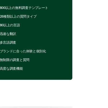
800以上の無料調査テンプレート
he product’s specific features,
28種類以上の質問タイプ
quirements.
80以上の言語
elow meets your needs? (1=Not at
迅速な翻訳
多言語調査
3
4
5
ブランドに合った体験と個別化
無制限の調査と質問
高度な調査機能