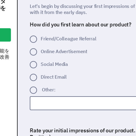
プタ
Let's begin by discussing your first impressions of
善を
with it from the early days.
How did you first learn about our product?
Friend/Colleague Referral
能を
Online Advertisement
改善
Social Media
Direct Email
Other:
Rate your initial impressions of our product