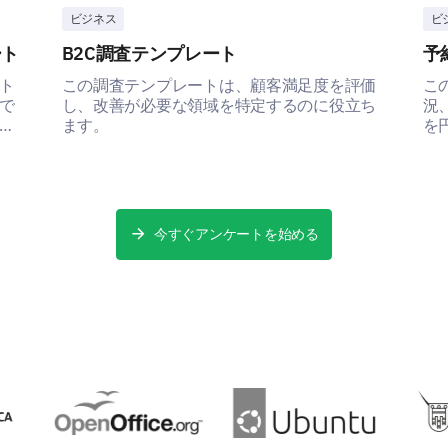
ビジネス
ビ
If yes, can you provide detailed feedback
and any suggestions you might have?
ート
B2C調査テンプレート
予
ト
この調査テンプレートは、顧客満足度を評価
こ
で
し、改善が必要な領域を特定するのに役立ち
況
エ
ます。
を
で
提供：
今すぐアンケートを始める