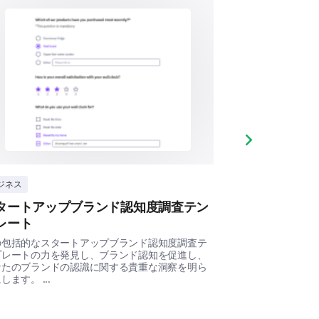
ost valuable?
Next slide
ジネス
ビジネス
タートアップブランド認知度調査テン
顧客の痛点分
レート
このテンプレート
る重要なデータを
の包括的なスタートアップブランド認知度調査テ
の向上を促進できます
プレートの力を発見し、ブランド認知を促進し、
なたのブランドの認識に関する貴重な洞察を明ら
します。 ...