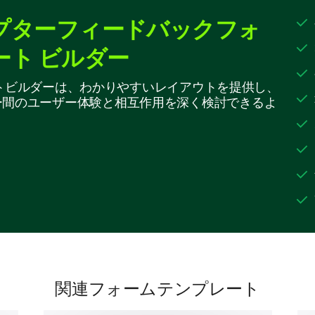
プターフィードバックフォ
We would like to understand your perspective on t
functionalities, and overall suitability for your re
ート ビルダー
Please rate how well each feature listed b
プレートビルダーは、わかりやすいレイアウトを提供し、
all, 5=Excellent)
ー間のユーザー体験と相互作用を深く検討できるよ
1
2
Feature A
Feature B
Feature C
Feature D
Feature E
関連フォームテンプレート