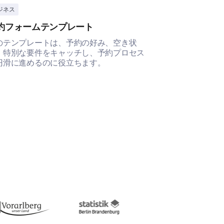
ジネス
ビジネス
 about what needs improvement
約フォームテンプレート
ケーキ注文フ
のテンプレートは、予約の好み、空き状
このケーキ注文
、特別な要件をキャッチし、予約プロセス
要な顧客の好み
円滑に進めるのに役立ちます。
確保するのに役