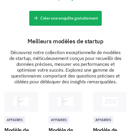
Feature E
Créer une enquête gratuitement
Meilleurs modèles de startup
Découvrez notre collection exceptionnelle de modèles
Please provide us with any additional
de startup, méticuleusement conçus pour recueillir des
comments or suggestions you have about our
données précises, mesurer vos performances et
product's features.
optimiser votre succès. Explorez une gamme de
questionnaires comportant des questions précises et
ciblées pour débloquer des insights remarquables.
Tackling Potential Improvements
AFFAIRES
AFFAIRES
AFFAIRES
Understanding possible improvements is integral to
our ongoing development. We're interested to hear
Modèle de
Modèle de
Modèle de