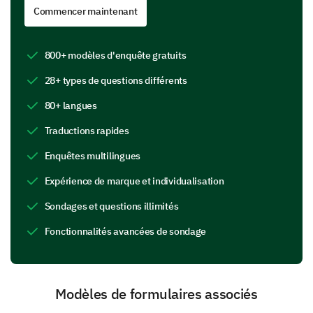
product’s specific features, functionalities, and
Commencer maintenant
overall suitability for your requirements.
Please rate how well each feature listed below
800+ modèles d'enquête gratuits
meets your needs? (1=Not at all, 5=Excellent)
28+ types de questions différents
1
2
3
4
5
80+ langues
Feature A
Traductions rapides
Feature B
Enquêtes multilingues
Feature C
Expérience de marque et individualisation
Feature D
Sondages et questions illimités
Feature E
Fonctionnalités avancées de sondage
Which features of the product do you find most
Modèles de formulaires associés
valuable?