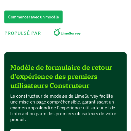
(1=Very Negative, 5=Very Positive).
1
2
3
4
5
Commencer avec un modèle
What attracted you to our product initially?
PROPULSÉ PAR
Based on your initial impressions, did you
believe our product would meet your needs?
Modèle de formulaire de retour
d'expérience des premiers
Yes
Uncertain
No
utilisateurs Construteur
Le constructeur de modèles de LimeSurvey facilite
une mise en page compréhensible, garantissant un
Evaluation of Product Features and
examen approfondi de l'expérience utilisateur et de
l'interaction parmi les premiers utilisateurs de votre
Functionality
produit.
We would like to understand your perspective on the