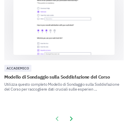
Guest lectures
Field trips
Online discussion forums
Quizzes
Do the following teaching methodologies
enhance your learning experience?
ACCADEMICO
Modello di Sondaggio sulla Soddisfazione del Corso
Yes
Uncertain
No
Utilizza questo completo Modello di Sondaggio sulla Soddisfazione
Group discussions
del Corso per raccogliere dati cruciali sulle esperien ...
Practical demonstrations
Independent research
Previous slide
Next slide