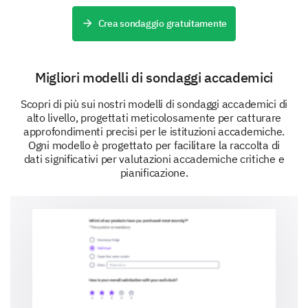
Final Reflections
Crea sondaggio gratuitamente
We would like your final thoughts on the
effectiveness of our curriculum
Migliori modelli di sondaggi accademici
On a scale of 1 (not effective at all) to 5 (highly
effective), how would you rate the overall
Scopri di più sui nostri modelli di sondaggi accademici di
effectiveness of our curriculum?
alto livello, progettati meticolosamente per catturare
approfondimenti precisi per le istituzioni accademiche.
1
2
3
4
5
Ogni modello è progettato per facilitare la raccolta di
dati significativi per valutazioni accademiche critiche e
What improvements would you like to see in
pianificazione.
our curriculum to make your learning
experience more effective?