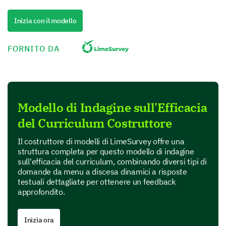
Learning from the Curriculum
Inizia con il modello
Now let's dive into your learning experience when
engaging with the curriculum.
FORNITO DA
Please rate the following aspects of our
curriculum on a scale of 1 (Poor) to 5
(Excellent).
Modello di Indagine sull'Efficacia
1
2
3
del Curriculum Costruttore
Clarity of content
Il costruttore di modelli di LimeSurvey offre una
Relevance to real-world scenarios
struttura completa per questo modello di indagine
sull'efficacia del curriculum, combinando diversi tipi di
Application of theoretical concepts
domande da menu a discesa dinamici a risposte
testuali dettagliate per ottenere un feedback
Depth of subject matter covered
approfondito.
Inizia ora
Is there a particular part of the curriculum