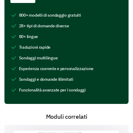
where you feel your learning experience could
be enhanced? If yes, please elaborate.
800+ modelli di sondaggio gratuiti
28+ tipi di domande diverse
80+ lingue
Traduzioni rapide
Supplementary Materials and Teaching
Sondaggi multilingue
Methods
Esperienza coerente e personalizzazione
We are interested in understanding how our
Sondaggi e domande illimitati
supplementary materials and teaching methods are
impacting your learning process.
Funzionalità avanzate per i sondaggi
Which of the following supplementary
materials do you find most valuable in
enhancing your learning? (Select all that apply)
Moduli correlati
Case studies