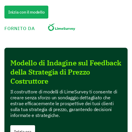
Inizia con il modello
Evaluating Value for Money
FORNITO DA
On a scale of 1-10, how would you rate the
value for money of our product/service? (1
being poor value and 10 being excellent value)
1
2
3
4
5
6
7
8
Modello di Indagine sul Feedback
Product
della Strategia di Prezzo
Costruttore
Service
Il costruttore di modelli di LimeSurvey ti consente di
creare senza sforzo un sondaggio dettagliato che
Could you please explain your rating in the
estrae efficacemente le prospettive dei tuoi clienti
previous question?
sulla tua strategia di prezzo, garantendo decisioni
informate e strategiche.
Inizia ora