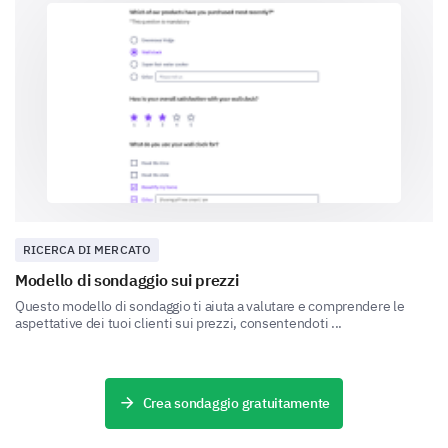
Optimal Pricing Suggestions
Considering the value you derive from our
product/service, what would you consider to be
a fair monthly price?
Please provide any additional suggestions or
RICERCA DI MERCATO
feedback regarding our pricing strategy.
Modello di sondaggio sui prezzi
Questo modello di sondaggio ti aiuta a valutare e comprendere le
aspettative dei tuoi clienti sui prezzi, consentendoti ...
Crea sondaggio gratuitamente