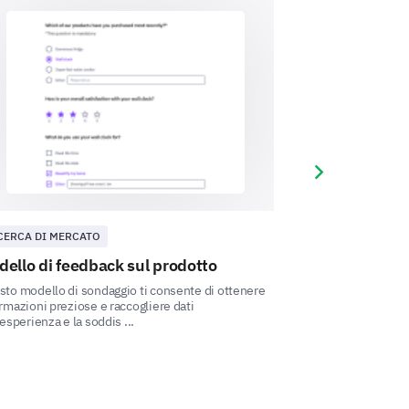
Next slide
duct:
CERCA DI MERCATO
SODDISFAZIONE
on
Recommendation to others
ello di feedback sul prodotto
Modello di so
soddisfazione 
to modello di sondaggio ti consente di ottenere
rmazioni preziose e raccogliere dati
Questo modello di
'esperienza e la soddis ...
degli utenti ti aiu
esperienze dei clien