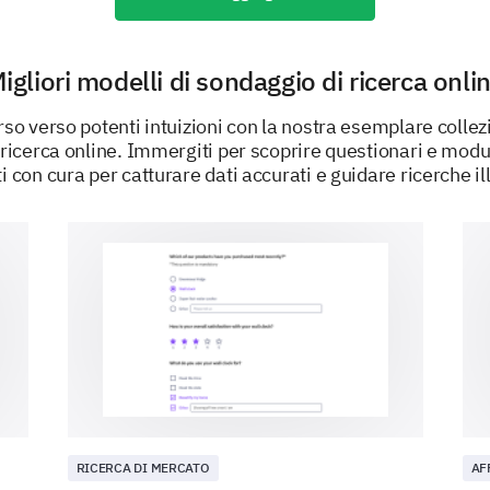
Highly Dissatisfied
igliori modelli di sondaggio di ricerca onli
Highly likely
Likely
rso verso potenti intuizioni con la nostra esemplare collez
ricerca online. Immergiti per scoprire questionari e modu
Neutral
i con cura per catturare dati accurati e guidare ricerche i
Unlikely
Highly unlikely
What changes would most improve our pro
RICERCA DI MERCATO
AF