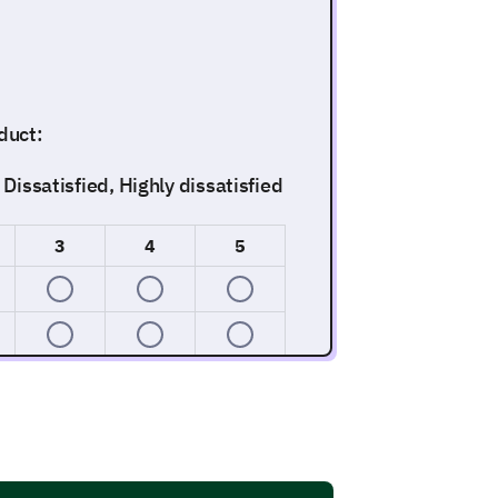
duct:
 Dissatisfied, Highly dissatisfied
3
4
5
ssing from our product?