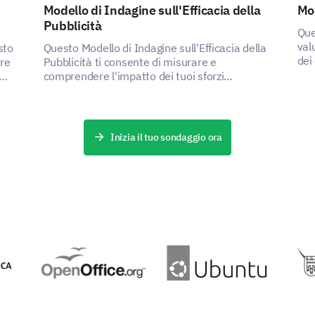
Modello di Indagine sull'Efficacia della
Mo
Pubblicità
Que
FORNITO DA
val
sto
Questo Modello di Indagine sull'Efficacia della
dei
are
Pubblicità ti consente di misurare e
mig
comprendere l'impatto dei tuoi sforzi
pubblicitari, aiutandoti a identificare aree di
miglioramento.
Inizia il tuo sondaggio ora