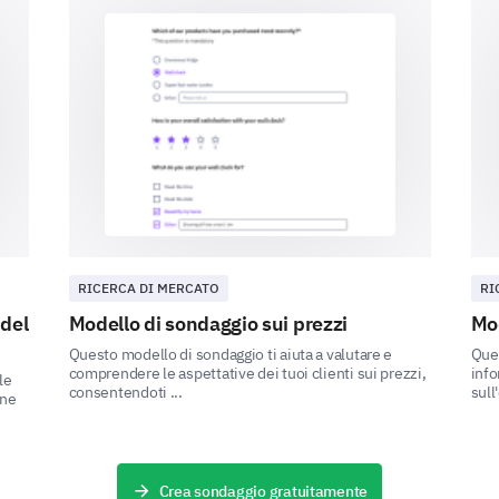
Dissatisfying
Highly dissatisfying
Overall Assessment
Please rate the following aspects of our pro
RICERCA DI MERCATO
RI
Overall satisfacti
 del
Modello di sondaggio sui prezzi
Mod
Highly Satisfied
Questo modello di sondaggio ti aiuta a valutare e
Ques
comprendere le aspettative dei tuoi clienti sui prezzi,
info
le
consentendoti ...
sull
Satisfied
one
Neutral
Dissatisfied
Crea sondaggio gratuitamente