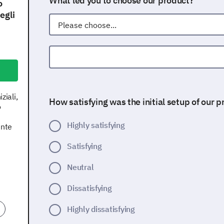
What led you to choose our product?
o
egli
Other (Please specify)
ziali,
How satisfying was the initial setup of our 
o
Highly satisfying
ente
Satisfying
Neutral
Dissatisfying
Highly dissatisfying