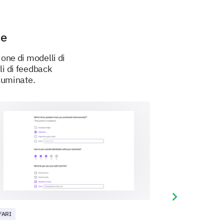
ne
ione di modelli di
li di feedback
lluminate.
duct?
Next slide
FARI
MARCA