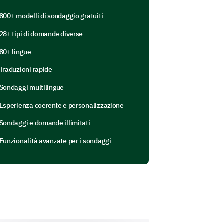
800+ modelli di sondaggio gratuiti
28+ tipi di domande diverse
80+ lingue
Traduzioni rapide
Sondaggi multilingue
efore?
Esperienza coerente e personalizzazione
Sondaggi e domande illimitati
Funzionalità avanzate per i sondaggi
ith our customer support?
se enter your comment here: