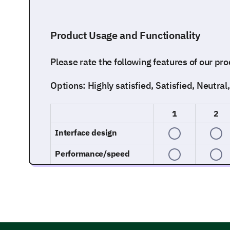
Product Usage and Functionality
Please rate the following features of our pro
Options: Highly satisfied, Satisfied, Neutral,
1
2
Interface design
Performance/speed
What features, if any, do you believe are mi