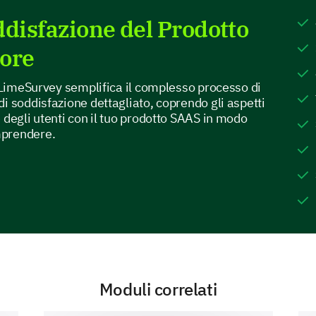
ddisfazione del Prodotto
tore
i LimeSurvey semplifica il complesso processo di
Customer Support
i soddisfazione dettagliato, coprendo gli aspetti
 degli utenti con il tuo prodotto SAAS in modo
Have you contacted our customer support b
mprendere.
Yes
No
If so, how would you rate your experience w
Plea
Highly satisfying
Satisfying
Moduli correlati
Neutral