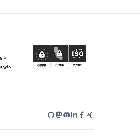
ggio
daggio