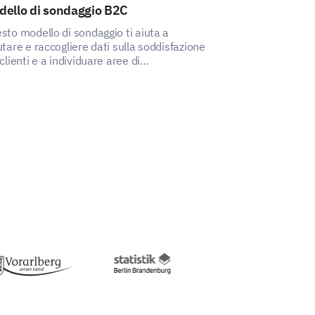
dello di sondaggio B2C
Modello di que
consapevolez
sto modello di sondaggio ti aiuta a
utare e raccogliere dati sulla soddisfazione
Questo modello t
 clienti e a individuare aree di
comprendere la 
lioramento.
mercato.