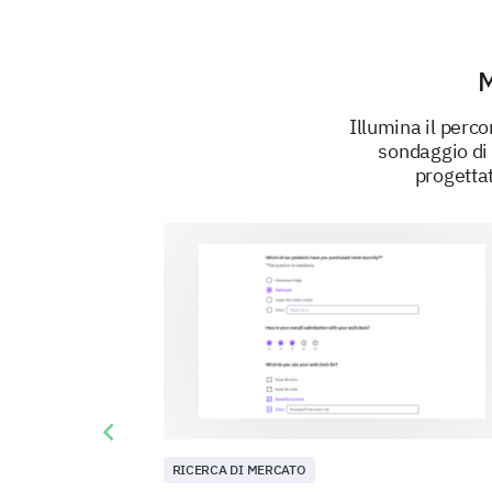
M
Illumina il perco
sondaggio di 
progettat
Previous slide
RICERCA DI MERCATO