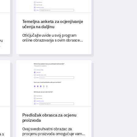
Temeljna anketa za ocjenjivanje
učenja na daljinu
Otključajte uvide u svoj program
online obrazovanja s ovim obrascem
vu
za evaluaciju udaljenog učenja.
h
acije o novom brand konceptu
Predložak obrasca za ocjenu proizvoda
Predložak obrasca za ocjenu
proizvoda
Ovaj sveobuhvatni obrazac za
procjenu proizvoda omogućuje vam
a s