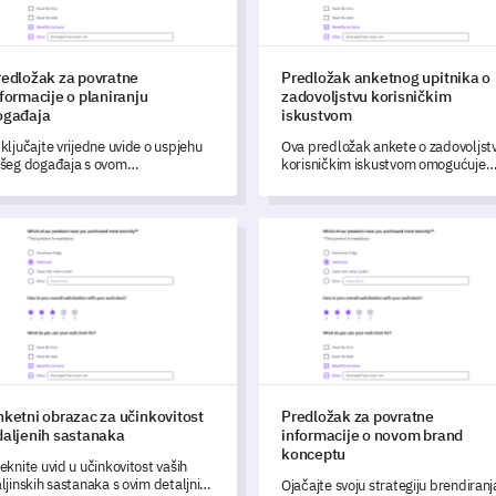
redložak za povratne
Predložak anketnog upitnika o
formacije o planiranju
zadovoljstvu korisničkim
ogađaja
iskustvom
ključajte vrijedne uvide o uspjehu
Ova predložak ankete o zadovoljst
šeg događaja s ovom
korisničkim iskustvom omogućuje
veobuhvatnom anketnom
vam mjerenje korisničkog iskustva,
edloškom, dizajniranim za
identificiranje snažnih strana i
zumijevanje iskustva i zadovoljstva
razumijevanje poboljšanja potrebni
tni obrazac za učinkovitost udaljenih sastanaka
Predložak za povratne inform
dionika.
za vaš proizvod.
ketni obrazac za učinkovitost
Predložak za povratne
daljenih sastanaka
informacije o novom brand
konceptu
eknite uvid u učinkovitost vaših
ljinskih sastanaka s ovim detaljnim
Ojačajte svoju strategiju brendiranj