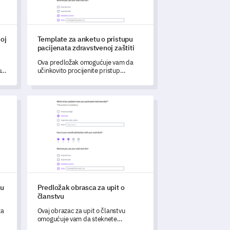
oj
Template za anketu o pristupu
pacijenata zdravstvenoj zaštiti
Ova predložak omogućuje vam da
u
učinkovito procijenite pristup
m
pacijenata zdravstvenim uslugama.
iju barijera angažmana
Predložak obrasca za upit o članstvu
ju
Predložak obrasca za upit o
članstvu
za
Ovaj obrazac za upit o članstvu
omogućuje vam da steknete
sveobuhvatan uvid u iskustva vaših