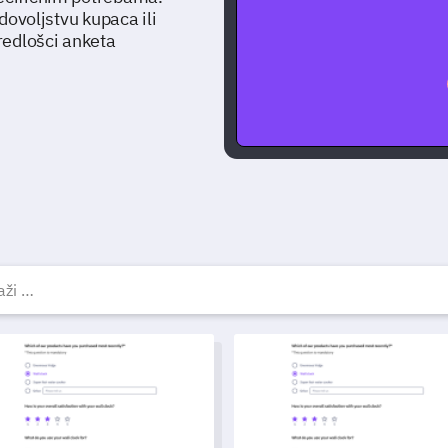
adovoljstvu kupaca ili
redlošci anketa
esplatni predlošci anketa 
ložak za povratne informacije o tumačenju horoskopskih znakov
Predložak za Evaluaciju Perf