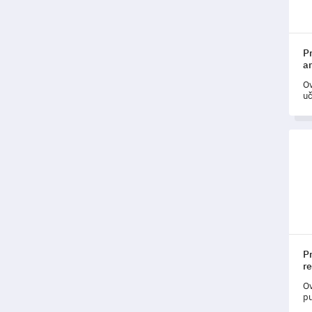
Pr
a
Ov
uč
po
uč
va
Pred
Pr
re
Ov
pu
ot