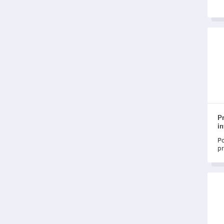
ob
Pred
P
in
Po
pr
s
po
Pred