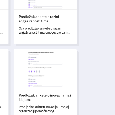
Predložak ankete o razini
angažiranosti tima
Ova predložak ankete o razini
j
angažiranosti tima omogućuje vam
ju
da razumijete trenutno stanje
interakcije vašeg tima, dinamiku i
osobne razine angažiranosti.
tržište
Predložak ankete o inovacijama i idejama
Predložak ankete o inovacijama i
idejama
s
Procijenite kulturu inovacija u svojoj
organizaciji pomoću ovog