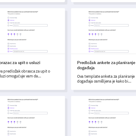
ste potaknuli kontinuirana
prepreke koje utječu na angažman
boljšanja svoje usluge.
dionika.
zac za upit o usluzi
Predložak ankete za planiranj
razac za upit o usluzi
Predložak ankete za planiranje
događaja
a predložak obrasca za upit o
luzi omogućuje vam da
Ova template anketa za planiranje
eobuhvatno razumijete percepciju i
događaja osmišljena je kako bi
dovoljstvo vaših kupaca u vezi s
osigurala da dobijete iskrene
šom uslugom.
povratne informacije za vrhunsko
planiranje događaja.
tni upitnik za ocjenu lojalnosti kupaca marki
Šablon ankete za procjenu kara