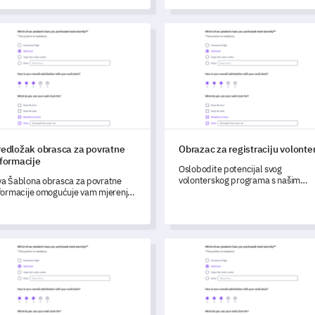
ocjenu ulaska na tržište, koji je
osmišljen za identificiranje prilika,
izazova i planiranje strategija.
ložak obrasca za povratne informacije
Obrazac za registraciju volont
redložak obrasca za povratne
Obrazac za registraciju volonte
nformacije
Oslobodite potencijal svog
volonterskog programa s našim
a Šablona obrasca za povratne
obrascem za registraciju volontera
formacije omogućuje vam mjerenje
kustava i percepcija kupaca.
ložak za povratne informacije o planiranju događaja
Predložak anketnog upitnika o