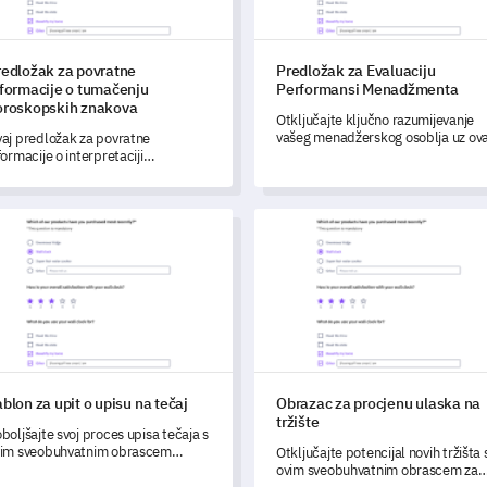
redložak za povratne
Predložak za Evaluaciju
nformacije o tumačenju
Performansi Menadžmenta
oroskopskih znakova
Otključajte ključno razumijevanje
vašeg menadžerskog osoblja uz ova
aj predložak za povratne
sveobuhvatni Predložak za evaluaci
formacije o interpretaciji
radne uspješnosti.
roskopskih znakova omogućuje
m da procijenite kako vaši kupci
rcipiraju i povezuju se s
on za upit o upisu na tečaj
Obrazac za procjenu ulaska na 
terpretacijama svojih horoskopskih
akova.
blon za upit o upisu na tečaj
Obrazac za procjenu ulaska na
tržište
boljšajte svoj proces upisa tečaja s
im sveobuhvatnim obrascem
Otključajte potencijal novih tržišta 
kete.
ovim sveobuhvatnim obrascem za