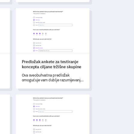
članova i prijedloge za poboljšanje.
e događaja
Predložak ankete za testiranje koncepta ciljane tržišne 
Predložak ankete za testiranje
koncepta ciljane tržišne skupine
Ova sveobuhvatna predložak
omogućuje vam dublje razumijevanje
preferencija i stavova potrošača
prema novom konceptu proizvoda u
maloprodaji.
kteristika proizvoda
Predložak ankete o učinkovitosti priče o brendu