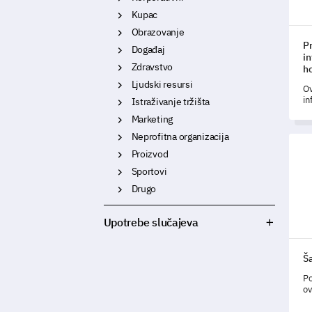
Kupac
Obrazovanje
P
Događaj
i
Zdravstvo
h
Ljudski resursi
Ov
in
Istraživanje tržišta
ho
Marketing
va
pe
Neprofitna organizacija
Šabl
in
Proizvod
zn
Sportovi
Drugo
Upotrebe slučajeva
Ša
Po
ov
an