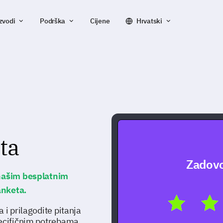
zvodi
Podrška
Cijene
Hrvatski
ta
Zadovo
 našim besplatnim
anketa.
 i prilagodite pitanja
pecifičnim potrebama.