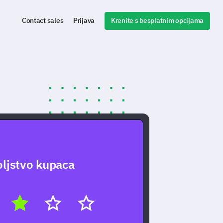
Krenite s besplatnim opcijama
Contact sales
Prijava
ljstvo kupaca