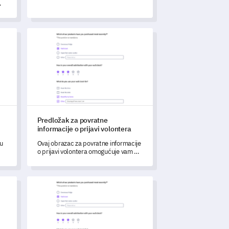
da otkrijete vrijedne informacije o
zadovoljstvu korisnika i
h
funkcionalnosti proizvoda.
om
renda
Predložak za povratne informacije o prijavi volontera
Predložak za povratne
informacije o prijavi volontera
u
Ovaj obrazac za povratne informacije
o prijavi volontera omogućuje vam da
 i
steknete detaljan uvid u proces
prijave volontera u vašoj organizaciji.
noj povezanosti s brandom
Template za anketu o pristupu pacijenata zdravstvenoj za