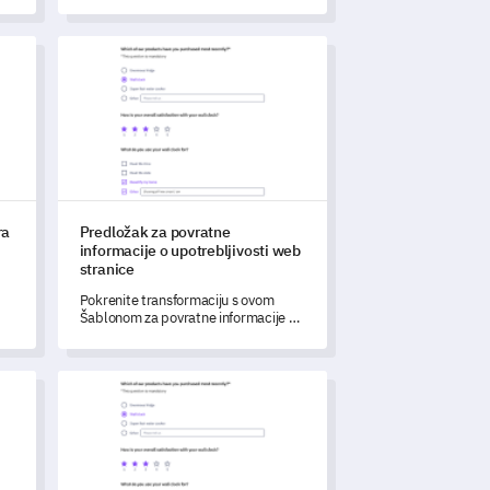
sveobuhvatnog predloška.
era
Predložak za povratne informacije o upotrebljivosti web 
ra
Predložak za povratne
informacije o upotrebljivosti web
stranice
.
Pokrenite transformaciju s ovom
Šablonom za povratne informacije o
upotrebljivosti web stranice
osmišljenom za otključavanje uvida
korisnika.
 zadovoljstvu korisničkim iskustvom
Temeljna anketa za ocjenjivanje učenja na daljinu