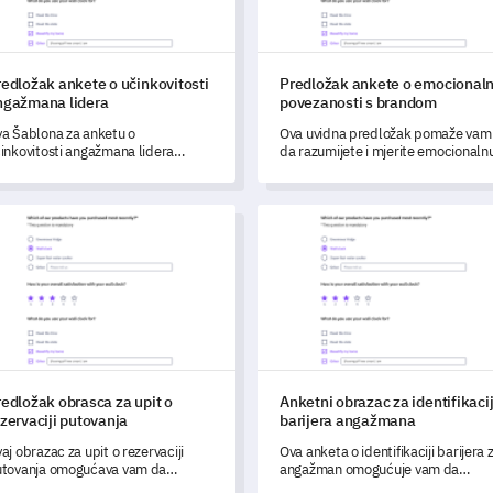
edložak ankete o učinkovitosti
Predložak ankete o emocionaln
ngažmana lidera
povezanosti s brandom
a Šablona za anketu o
Ova uvidna predložak pomaže vam
inkovitosti angažmana lidera
da razumijete i mjerite emocionaln
maže vam da izmjerite i razumijete
povezanost koju kupci imaju s vaši
inkovitost angažmana lidera u
brandom.
šoj organizaciji.
ložak obrasca za upit o rezervaciji putovanja
Anketni obrazac za identifikac
edložak obrasca za upit o
Anketni obrazac za identifikaci
zervaciji putovanja
barijera angažmana
aj obrazac za upit o rezervaciji
Ova anketa o identifikaciji barijera 
tovanja omogućava vam da
angažman omogućuje vam da
ključate ključne uvide kupaca kako
identificirate i razumijete sve