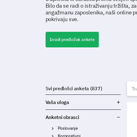
Bilo da se radi o istraživanju tržišta, z
angažmanu zaposlenika, naši online p
pokrivaju sve.
Izradi predložak ankete
B
Svi predlošci anketa (837)
Vaša uloga
Pred
Anketni obrasci
Poslovanje
Korporativni