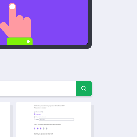
— Primjeri i obrasci upitn
a
ormansi Menadžmenta
Predložak ankete o razini angažiranosti tima