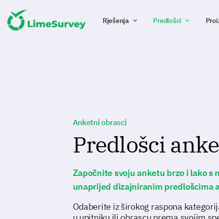
Rješenja
Predlošci
Proi
Anketni obrasci
Predlošci anke
Započnite svoju anketu brzo i lako s
unaprijed dizajniranim predlošcima 
Odaberite iz širokog raspona kategorija
u upitniku ili obrascu prema svojim s