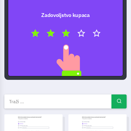
Zadovoljstvo kupaca
Besplatni predlošci anketa — P
Obrazac za pritužbu na školsku problematiku
Predložak upitnika o učinku za