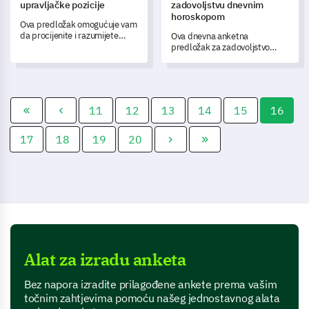
upravljačke pozicije
zadovoljstvu dnevnim
horoskopom
Ova predložak omogućuje vam
da procijenite i razumijete
Ova dnevna anketna
svoje iskustvo, perspektive i
predložak za zadovoljstvo
izazove u vašoj menadžerskoj
horoskopom pomaže vam u
ulozi.
procjeni učinkovitosti vaše
usluge horoskopa, bilježeći
neprocjenjive povratne
informacije korisnika o njihovim
11
12
13
14
15
16
iskustvima, razinama
zadovoljstva i prijedlozima za
poboljšanje.
17
18
19
20
Alat za izradu anketa
Bez napora izradite prilagođene ankete prema vašim
točnim zahtjevima pomoću našeg jednostavnog alata