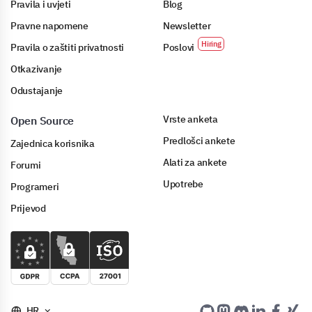
Pravila i uvjeti
Blog
Pravne napomene
Newsletter
Pravila o zaštiti privatnosti
Poslovi
Otkazivanje
Odustajanje
Vrste anketa
Open Source
Predlošci ankete
Zajednica korisnika
Alati za ankete
Forumi
Upotrebe
Programeri
Prijevod
HR