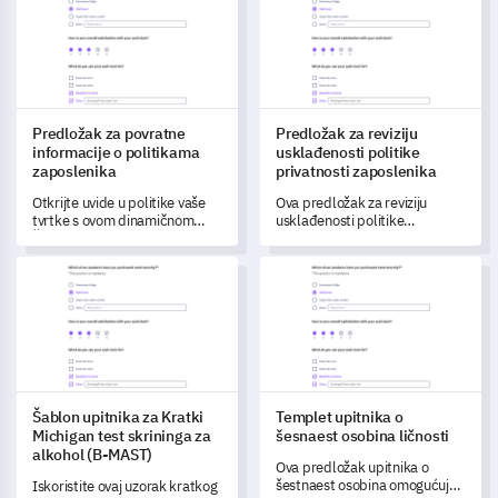
s upotrebljivošću i općih
profesionalnost i osobine.
povratnih informacija.
Predložak za povratne
Predložak za reviziju
informacije o politikama
usklađenosti politike
zaposlenika
privatnosti zaposlenika
Otkrijte uvide u politike vaše
Ova predložak za reviziju
tvrtke s ovom dinamičnom
usklađenosti politike
Šablonom politike povratnih
privatnosti zaposlenika
informacija zaposlenika.
omogućuje vam da procijenite i
Šablon upitnika za Kratki Michigan test skrininga za alkohol (
Templet upitnika o šesnaest os
razumijete svijest vaših
zaposlenika o politici
privatnosti vaše tvrtke.
Šablon upitnika za Kratki
Templet upitnika o
Michigan test skrininga za
šesnaest osobina ličnosti
alkohol (B-MAST)
Ova predložak upitnika o
šestnaest osobina omogućuje
Iskoristite ovaj uzorak kratkog