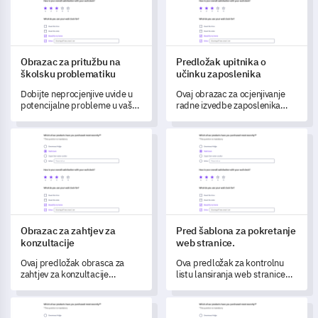
Obrazac za pritužbu na
Predložak upitnika o
školsku problematiku
učinku zaposlenika
Dobijte neprocjenjive uvide u
Ovaj obrazac za ocjenjivanje
potencijalne probleme u vašoj
radne izvedbe zaposlenika
školi s ovim sveobuhvatnim
omogućuje menadžerima da
obrascem za pritužbu na
razumiju i unaprijede radne
Obrazac za zahtjev za konzultacije
Pred šablona za pokretanje we
školske probleme.
odgovornosti svog tima,
suradničku dinamiku,
percepciju vodstva i osobni
rast.
Obrazac za zahtjev za
Pred šablona za pokretanje
konzultacije
web stranice.
Ovaj predložak obrasca za
Ova predložak za kontrolnu
zahtjev za konzultacije
listu lansiranja web stranice
omogućava vam da sustavno
omogućuje vam praćenje i
zabilježite zahtjeve i
optimiziranje zadovoljstva
Obrazac za povratne informacije o isprobavanju proizvoda
Predložak ankete o opcijama 
preferencije vašeg klijenta,
korisnika na vašoj novoj web