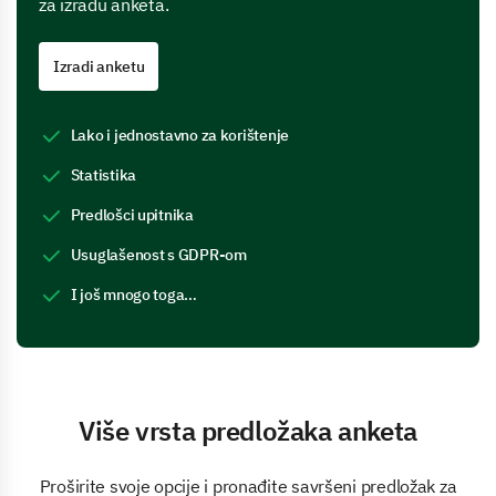
za izradu anketa.
Izradi anketu
Lako i jednostavno za korištenje
Statistika
Predlošci upitnika
Usuglašenost s GDPR-om
I još mnogo toga…
Više vrsta predložaka anketa
Proširite svoje opcije i pronađite savršeni predložak za