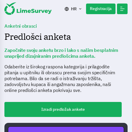
Registracija
HR
Anketni obrasci
Predlošci anketa
Započnite svoju anketu brzo i lako s našim besplatnim
unaprijed dizajniranim predlošcima anketa.
Odaberite iz širokog raspona kategorija i prilagodite
pitanja u upitniku ili obrascu prema svojim specifičnim
potrebama. Bilo da se radi o istraživanju tržišta,
zadovoljstvu kupaca ili angažmanu zaposlenika, naši
online predlošci anketa pokrivaju sve.
Izradi predložak ankete