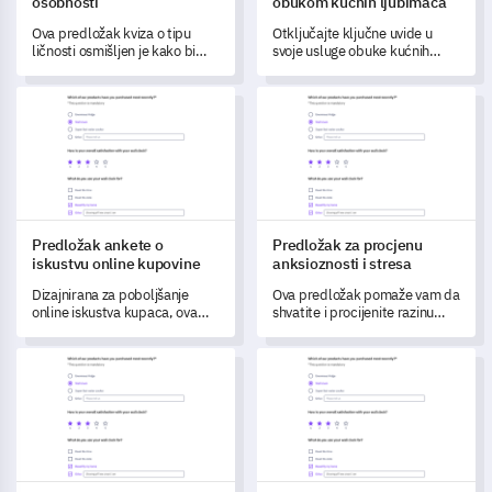
osobnosti
obukom kućnih ljubimaca
Ova predložak kviza o tipu
Otključajte ključne uvide u
ličnosti osmišljen je kako bi
svoje usluge obuke kućnih
otključao vaše razumijevanje
ljubimaca s ovom
vaših jedinstvenih individualnih
sveobuhvatnom anketnom
Predložak ankete o iskustvu online kupovine
Predložak za procjenu anksiozn
karakteristika i obrazaca
predlošku.
ponašanja.
Predložak ankete o
Predložak za procjenu
iskustvu online kupovine
anksioznosti i stresa
Dizajnirana za poboljšanje
Ova predložak pomaže vam da
online iskustva kupaca, ova
shvatite i procijenite razinu
predložak omogućuje vam da
anksioznosti i stresa među
steknete uvid u kupovne
zaposlenicima, potičući
Upitnik za identifikaciju poremećaja uzimanja alkohola (AUDIT
Predložak za evaluaciju progr
navike, funkcionalnost
stvaranje poticajnog i
platforme, zadovoljstvo
podržavajućeg radnog mjesta.
dostavom i iskustvo korisničke
podrške.