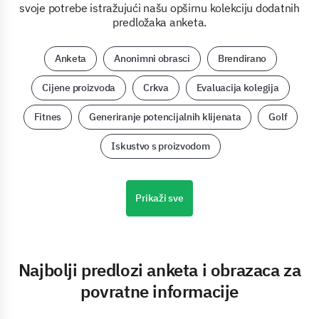
svoje potrebe istražujući našu opširnu kolekciju dodatnih
predložaka anketa.
Anketa
Anonimni obrasci
Brendirano
Cijene proizvoda
Crkva
Evaluacija kolegija
Fitnes
Generiranje potencijalnih klijenata
Golf
Iskustvo s proizvodom
Prikaži sve
Najbolji predlozi anketa i obrazaca za
povratne informacije