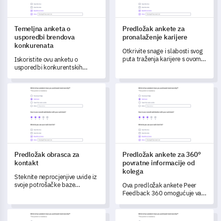
Temeljna anketa o
Predložak ankete za
usporedbi brendova
pronalaženje karijere
konkurenata
Otkrivite snage i slabosti svog
puta traženja karijere s ovom
Iskoristite ovu anketu o
sveobuhvatnom anketnom
usporedbi konkurentskih
predloškom.
marki kako biste ocijenili i
transformirali performanse
Predložak obrasca za kontakt
Predložak ankete za 360° povr
svoje marke u odnosu na
konkurenciju.
Predložak obrasca za
Predložak ankete za 360°
kontakt
povratne informacije od
kolega
Steknite neprocjenjive uvide iz
svoje potrošačke baze
Ova predložak ankete Peer
koristeći ovaj sveobuhvatni
Feedback 360 omogućuje vam
predložak kontakt forme, koji
da otključate duboke uvide u
se fokusira na razumijevanje
suradničke dinamike vašeg
Predložak za povratne informacije o politikama zaposlenika
Predložak za reviziju usklađeno
preferencija kupaca, iskustava
tima, liderske vještine,