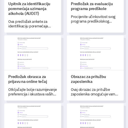
Upitnik za identifikaciju
Predložak za evaluaciju
poremećaja uzimanja
programa predškole
alkohola (AUDIT)
Procijenite učinkovitost svog
programa predškolskog
Ova predložak ankete za
odgoja i otkrijte područja koja
identifikaciju poremećaja
trebaju poboljšanje uz pomoć
uzrokovanih konzumacijom
ovog sveobuhvatnog obrasca
alkohola (AUDIT) omogućuje
Predložak obrasca za prijavu na online tečaj
Obrazac za pritužbu zaposleni
ankete.
vam procjenu obrazaca
konzumacije alkohola i
potencijalnih rizika među
različitim skupinama.
Predložak obrasca za
Obrazac za pritužbu
prijavu na online tečaj
zaposlenika
Otključajte bolje razumijevanje
Ovaj obrazac za pritužbe
preferencija i iskustava vaših
zaposlenika omogućuje vam
budućih studenata s ovom
da otkrijete stvarne uvide u
Šablonom za prijavu na online
vaše radno okruženje,
Temeljna anketa o usporedbi brendova konkurenata
Predložak ankete za pronalažen
tečaj.
pomažući vam razumjeti i
riješiti različite pritužbe.