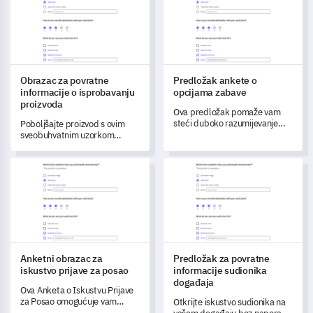
čime pomaže u transformaciji
stranici.
pružanja usluga i povećanju
zadovoljstva klijenata.
Obrazac za povratne
Predložak ankete o
informacije o isprobavanju
opcijama zabave
proizvoda
Ova predložak pomaže vam
steći duboko razumijevanje
Poboljšajte proizvod s ovim
zabavnih preferencija i
sveobuhvatnim uzorkom
iskustava vaše publike.
ankete osmišljenim za
prikupljanje iskustava i
Anketni obrazac za iskustvo prijave za posao
Predložak za povratne informa
povratnih informacija vaših
korisnika na probnom
razdoblju.
Anketni obrazac za
Predložak za povratne
iskustvo prijave za posao
informacije sudionika
događaja
Ova Anketa o Iskustvu Prijave
za Posao omogućuje vam
Otkrijte iskustvo sudionika na
prikupljanje preciznih