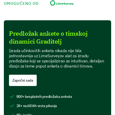
OMOGUĆENO OD
Briefly describe the primary responsibilities in
your role.
Predložak ankete o timskoj
Team Interaction and Communication
dinamici Graditelj
In this section, we will focus on how team members
Izrada učinkovitih anketa nikada nije bila
interact and communicate with each other.
jednostavnija uz LimeSurveyov alat za izradu
predložaka koji se specijalizirao za intuitivan, detaljan
Please rate the following statements in terms
dizajn za teme poput anketa o dinamici timova.
of your team's communication and interaction.
Započni sada
Members share information effectively.
800+ besplatnih predložaka anketa
The team promotes open dialogue for problem-solving.
28+ različitih vrsta pitanja
Every team member's voice is valued.
80+ jezika