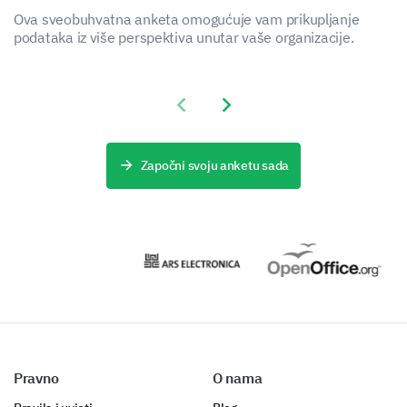
Performance appraisals
Ova sveobuhvatna anketa omogućuje vam prikupljanje
podataka iz više perspektiva unutar vaše organizacije.
Feedback sessions
Coaching sessions
Previous slide
Next slide
Can you share an example of how the team
helped in your professional growth?
Započni svoju anketu sada
Pravno
O nama