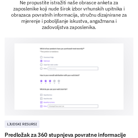
Ne propustite istražiti naše obrasce anketa za
zaposlenike koji nude širok izbor vrhunskih upitnika i
Does your team collaborate to find solutions?
obrazaca povratnih informacija, stručnu dizajnirane za
mjerenje i poboljšanje iskustva, angažmana i
Are team members comfortable expressing contrary opi
zadovoljstva zaposlenika.
Does your team regularly review and reflect on past de
Personal Development and Growth
This final section is about personal development and
growth within your team.
Please indicate how often the following
personal development activities happen within
your team.
Increase
Same
Decrease
LJUDSKI RESURSI
Training sessions
Predložak za 360 stupnjeva povratne informacije