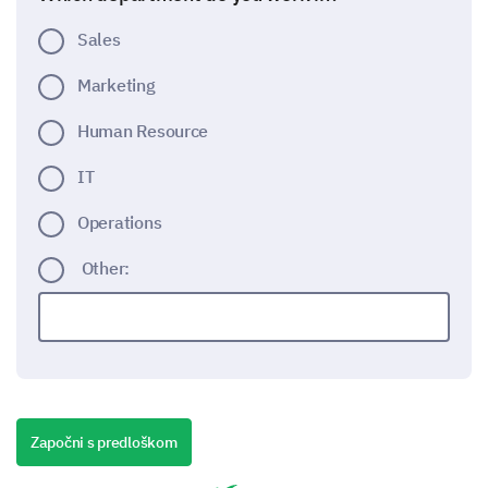
Sales
Marketing
Human Resource
IT
Operations
Other:
What is your role in the team?
Započni s predloškom