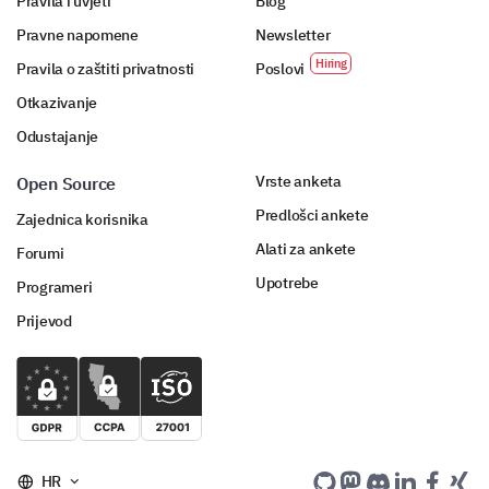
Pravila i uvjeti
Blog
Pravne napomene
Newsletter
Pravila o zaštiti privatnosti
Poslovi
Otkazivanje
Odustajanje
Vrste anketa
Open Source
Predlošci ankete
Zajednica korisnika
Alati za ankete
Forumi
Upotrebe
Programeri
Prijevod
HR