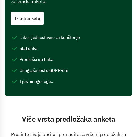
za izradu anketa.
Izradi anketu
Lako i jednostavno za korištenje
Statistika
Predlošci upitnika
Usuglašenost s GDPR-om
I još mnogo toga…
Više vrsta predložaka anketa
Proširite svoje opcije i pronađite savršeni predložak za