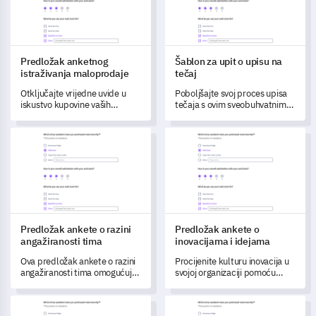
Predložak anketnog
Šablon za upit o upisu na
istraživanja maloprodaje
tečaj
Otključajte vrijedne uvide u
Poboljšajte svoj proces upisa
iskustvo kupovine vaših
tečaja s ovim sveobuhvatnim
kupaca s ovim sveobuhvatnim
obrascem ankete.
obrascem ankete o
Predložak ankete o razini angažiranosti tima
Predložak ankete o inovacijam
maloprodaji.
Predložak ankete o razini
Predložak ankete o
angažiranosti tima
inovacijama i idejama
Ova predložak ankete o razini
Procijenite kulturu inovacija u
angažiranosti tima omogućuje
svojoj organizaciji pomoću
vam da razumijete trenutno
ovog sveobuhvatnog
stanje interakcije vašeg tima,
predloška.
Predložak za Evaluaciju Performansi Menadžmenta
Obrazac za procjenu ulaska na 
dinamiku i osobne razine