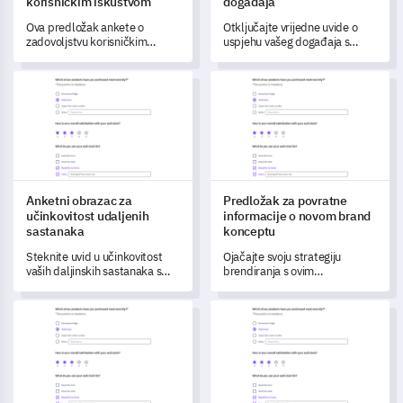
korisničkim iskustvom
događaja
Ova predložak ankete o
Otključajte vrijedne uvide o
zadovoljstvu korisničkim
uspjehu vašeg događaja s
iskustvom omogućuje vam
ovom sveobuhvatnom
mjerenje korisničkog iskustva,
anketnom predloškom,
Anketni obrazac za učinkovitost udaljenih sastanaka
Predložak za povratne inform
identificiranje snažnih strana i
dizajniranim za razumijevanje
razumijevanje poboljšanja
iskustva i zadovoljstva
potrebnih za vaš proizvod.
sudionika.
Anketni obrazac za
Predložak za povratne
učinkovitost udaljenih
informacije o novom brand
sastanaka
konceptu
Steknite uvid u učinkovitost
Ojačajte svoju strategiju
vaših daljinskih sastanaka s
brendiranja s ovim
ovim detaljnim obrascem za
sveobuhvatnim predloškom,
anketu.
dizajniranim za prikupljanje
Predložak za povratne informacije o političkoj kampanji
Predložak obrasca za ocjenu p
korisnih povratnih informacija
o vašem novom konceptu
brenda.