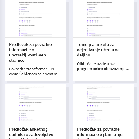
Predložak za povratne informacije o upotrebljivosti web strani
Temeljna anketa za ocjenjivanj
Predložak za povratne
Temeljna anketa za
informacije o
ocjenjivanje učenja na
upotrebljivosti web
daljinu
stranice
Otključajte uvide u svoj
program online obrazovanja s
Pokrenite transformaciju s
ovim obrascem za evaluaciju
ovom Šablonom za povratne
udaljenog učenja.
informacije o upotrebljivosti
web stranice osmišljenom za
Predložak anketnog upitnika o zadovoljstvu korisničkim iskus
Predložak za povratne informac
otključavanje uvida korisnika.
Predložak anketnog
Predložak za povratne
upitnika o zadovoljstvu
informacije o planiranju