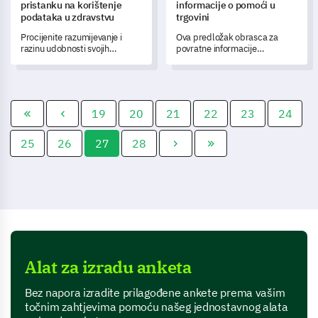
pristanku na korištenje
informacije o pomoći u
podataka u zdravstvu
trgovini
Procijenite razumijevanje i
Ova predložak obrasca za
razinu udobnosti svojih
povratne informacije
pacijenata u vezi s korištenjem
omogućuje vam otključavanje
njihovih zdravstvenih podataka
jedinstvenih uvida o vašoj
ovom pronicljivom anketom.
usluzi podrške u trgovini,
pomažući vam da
sveobuhvatno mjerite
19
20
21
22
23
24
zadovoljstvo kupaca.
25
26
27
28
Alat za izradu anketa
Bez napora izradite prilagođene ankete prema vašim
točnim zahtjevima pomoću našeg jednostavnog alata