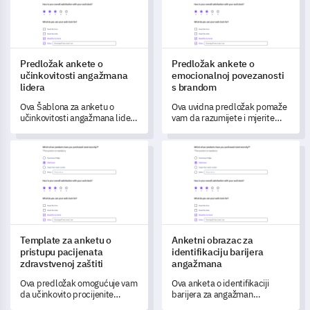
strateško oblikovanje branda.
Predložak ankete o
Predložak ankete o
učinkovitosti angažmana
emocionalnoj povezanosti
lidera
s brandom
Ova Šablona za anketu o
Ova uvidna predložak pomaže
učinkovitosti angažmana lidera
vam da razumijete i mjerite
pomaže vam da izmjerite i
emocionalnu povezanost koju
razumijete učinkovitost
kupci imaju s vašim brandom.
Template za anketu o pristupu pacijenata zdravstvenoj zaštiti
Anketni obrazac za identifikac
angažmana lidera u vašoj
organizaciji.
Template za anketu o
Anketni obrazac za
pristupu pacijenata
identifikaciju barijera
zdravstvenoj zaštiti
angažmana
Ova predložak omogućuje vam
Ova anketa o identifikaciji
da učinkovito procijenite
barijera za angažman
pristup pacijenata
omogućuje vam da