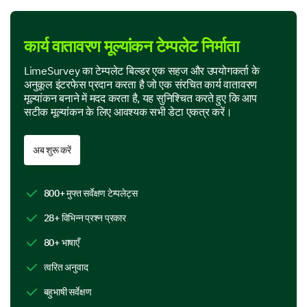
Product Features
कार्य वातावरण मूल्यांकन टेम्पलेट निर्माता
In this section, we are interested in your perspective
on specific features of our product.
LimeSurvey का टेम्पलेट बिल्डर एक सहज और उपयोगकर्ता के
अनुकूल इंटरफेस प्रदान करता है जो एक संरचित कार्य वातावरण
Which features of our product do you find most
मूल्यांकन बनाने में मदद करता है, यह सुनिश्चित करते हुए कि आप
useful? (Select all that apply)
सटीक मूल्यांकन के लिए आवश्यक सभी डेटा एकत्र करें।
Feature A
अब शुरू करें
Feature B
Feature C
800+ मुफ्त सर्वेक्षण टेम्पलेट्स
28+ विभिन्न प्रश्न प्रकार
Feature D
80+ भाषाएँ
If you could add or change one feature on our
त्वरित अनुवाद
product, what would it be and why?
बहुभाषी सर्वेक्षण