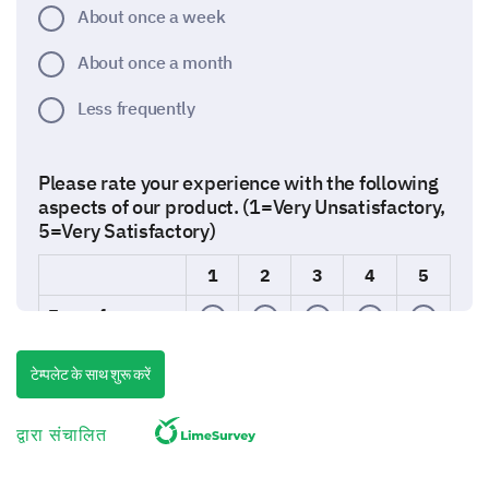
About once a week
About once a month
Less frequently
Please rate your experience with the following
aspects of our product. (1=Very Unsatisfactory,
5=Very Satisfactory)
1
2
3
4
5
Ease of use
Quality
टेम्पलेट के साथ शुरू करें
Performance
द्वारा संचालित
Value for money