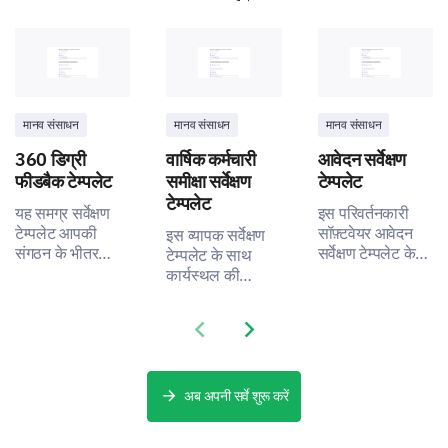
मानव संसाधन
मानव संसाधन
मानव संसाधन
360 डिग्री
वार्षिक कर्मचारी
आवेदन सर्वेक्षण
फीडबैक टेम्पलेट
समीक्षा सर्वेक्षण
टेम्पलेट
टेम्पलेट
यह समग्र सर्वेक्षण
इस परिवर्तनकारी
टेम्पलेट आपकी
सॉफ़्टवेयर आवेदन
इस व्यापक सर्वेक्षण
संगठन के भीतर
सर्वेक्षण टेम्पलेट के
टेम्पलेट के साथ
विभिन्न दृष्टिकोणों से
साथ सुधार की दिशा
कार्यस्थल की
डेटा कैप्चर करने की
में कदम बढ़ाएं,
संस्कृति और प्रथाओं
अनुमति देता है।
उपयोगकर्ताओं की
में सुधार करें।
Previous slide
Next slide
प्रतिक्रिया को
अनलॉक करें ताकि
उनके अनुभव को
बेहतर बनाया जा
अब अपनी सर्वे शुरू करें
सके।