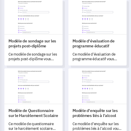
Modèle de sondage sur les projets post-diplôme
Modèle d'évaluation de progr
évaluation complète de vos
compétences et objectifs.
Modèle de sondage sur les
Modèle d'évaluation de
projets post-diplôme
programme éducatif
Ce modèle de sondage sur les
Ce modèle d'évaluation de
projets post-diplôme vous
programme éducatif vous
permet de mieux comprendre
permet de mesurer le succès
les aspirations et les besoins
de votre programme éducatif
Modèle de Questionnaire sur le Harcèlement Scolaire
Modèle d'enquête sur les probl
professionnels de vos
et de comprendre les
étudiants après l'obtention de
perceptions des participants.
leur diplôme.
Modèle de Questionnaire
Modèle d'enquête sur les
sur le Harcèlement Scolaire
problèmes liés à l'alcool
Ce modèle de questionnaire
Ce modèle d'enquête sur les
sur le harcèlement scolaire
problèmes liés à l'alcool vous