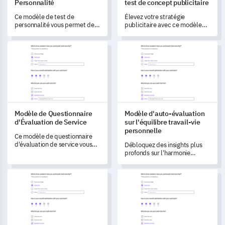
Personnalité
test de concept publicitaire
Ce modèle de test de
Élevez votre stratégie
personnalité vous permet de
publicitaire avec ce modèle
débloquer des informations
complet vous permettant
complètes sur les traits
d'évaluer l'impact et l'attrait
Modèle de Questionnaire d'Évaluation de Service
Modèle d'auto-évaluation sur l'
individuels qui influencent les
de votre nouveau concept
comportements.
publicitaire.
Modèle de Questionnaire
Modèle d'auto-évaluation
d'Évaluation de Service
sur l'équilibre travail-vie
personnelle
Ce modèle de questionnaire
d'évaluation de service vous
Débloquez des insights plus
aide à évaluer la satisfaction
profonds sur l'harmonie
des clients, à affiner la qualité
travail-vie personnelle avec ce
de votre service et à améliorer
modèle d'auto-évaluation
Modèle de Questionnaire de Satisfaction Client en Magasin
Modèle de sondage sur les pré
l'expérience utilisateur.
complet.