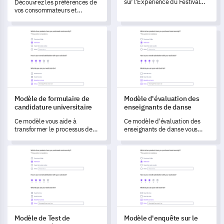
sur l'Expérience du Festival
Découvrez les préférences de
vous permet d'obtenir des
vos consommateurs et
informations essentielles sur
optimisez votre produit avec
les niveaux de satisfaction et
ce modèle d'enquête
Modèle de formulaire de candidature universitaire
Modèle d'évaluation des ense
les opinions des invités
complet.
concernant votre événement
festival.
Modèle de formulaire de
Modèle d'évaluation des
candidature universitaire
enseignants de danse
Ce modèle vous aide à
Ce modèle d'évaluation des
transformer le processus de
enseignants de danse vous
candidature universitaire en
permet d'évaluer de manière
recueillant des retours
exhaustive les connaissances,
Modèle de Test de Personnalité
Modèle d'enquête sur le test d
détaillés des candidats.
le professionnalisme, les
compétences pédagogiques
et l'environnement de classe
de votre instructeur.
Modèle de Test de
Modèle d'enquête sur le