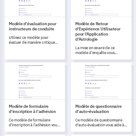
Modèle d'évaluation pour
Modèle de Retour
instructeurs de conduite
d'Expérience Utilisateur
pour l'Application
Utilisez ce modèle pour
d'Astrologie
évaluer de manière critique
vos instructeurs de conduite et
La mise en œuvre de ce
enrichir la qualité de votre
modèle d'enquête vous
service.
permet de débloquer des
informations cruciales sur
Modèle de formulaire d'inscription à l'adhésion
Modèle de questionnaire d'aut
l'engagement et l'expérience
des utilisateurs de votre
Application d'Astrologie.
Modèle de formulaire
Modèle de questionnaire
d'inscription à l'adhésion
d'auto-évaluation
Ce modèle de formulaire
Ce modèle de questionnaire
d'inscription à l'adhésion vous
d'auto-évaluation vous aide à
permet de mieux comprendre
libérer votre potentiel
et servir vos membres.
professionnel en offrant une