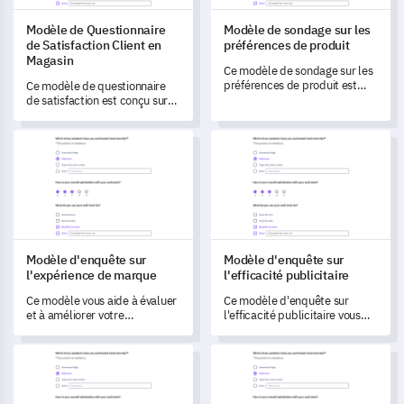
Modèle de Questionnaire
Modèle de sondage sur les
de Satisfaction Client en
préférences de produit
Magasin
Ce modèle de sondage sur les
préférences de produit est
Ce modèle de questionnaire
conçu pour vous aider à
de satisfaction est conçu sur
découvrir des insights
mesure pour vous aider à
profonds sur l'expérience et
comprendre en profondeur les
Modèle d'enquête sur l'expérience de marque
Modèle d'enquête sur l'efficaci
les préférences de vos
expériences de vos clients en
utilisateurs.
magasin, vous permettant
ainsi de transformer et
d'améliorer les expériences
d'achat.
Modèle d'enquête sur
Modèle d'enquête sur
l'expérience de marque
l'efficacité publicitaire
Ce modèle vous aide à évaluer
Ce modèle d'enquête sur
et à améliorer votre
l'efficacité publicitaire vous
expérience de marque.
permet de mesurer et de
comprendre l'impact de vos
Modèle d'évaluation pour instructeurs de conduite
Modèle de Retour d'Expérience 
efforts publicitaires, vous
aidant à identifier les
domaines à améliorer.