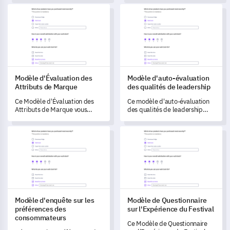
politique au sein de votre
des tâches de maintenance
Modèle d'Évaluation des Attributs de Marque
Modèle d'auto-évaluation des 
organisation.
pour transformer l'efficacité
de vos pratiques routinières.
Modèle d'Évaluation des
Modèle d'auto-évaluation
Attributs de Marque
des qualités de leadership
Ce Modèle d'Évaluation des
Ce modèle d'auto-évaluation
Attributs de Marque vous
des qualités de leadership
permet d'analyser et de
vous permet d'acquérir une
mesurer la perception et les
compréhension approfondie
Modèle d'enquête sur les préférences des consommateurs
Modèle de Questionnaire sur l'
expériences de votre audience
de vos compétences en
avec votre marque.
leadership et d'identifier les
domaines à développer.
Modèle d'enquête sur les
Modèle de Questionnaire
préférences des
sur l'Expérience du Festival
consommateurs
Ce Modèle de Questionnaire