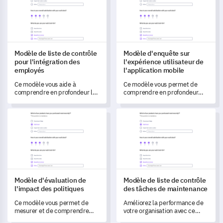
Modèle de liste de contrôle
Modèle d'enquête sur
pour l'intégration des
l'expérience utilisateur de
employés
l'application mobile
Ce modèle vous aide à
Ce modèle vous permet de
comprendre en profondeur le
comprendre en profondeur
parcours d'intégration de vos
l'expérience utilisateur de
employés, débloquant des
votre application et d'identifier
Modèle d'évaluation de l'impact des politiques
Modèle de liste de contrôle d
informations clés pour
les domaines à optimiser.
transformer et améliorer votre
programme de formation.
Modèle d'évaluation de
Modèle de liste de contrôle
l'impact des politiques
des tâches de maintenance
Ce modèle vous permet de
Améliorez la performance de
mesurer et de comprendre
votre organisation avec ce
l'impact des changements de
modèle de liste de contrôle