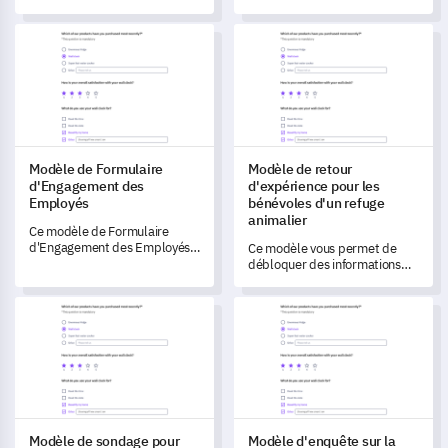
vous permet de comprendre
permet de mesurer l'impact
en profondeur l'environnement
des problèmes liés à l'alcool
Modèle de Formulaire d'Engagement des Employés
Modèle de retour d'expérience
scolaire de l'élève et son
sur les individus et la société.
expérience de harcèlement.
Modèle de Formulaire
Modèle de retour
d'Engagement des
d'expérience pour les
Employés
bénévoles d'un refuge
animalier
Ce modèle de Formulaire
d'Engagement des Employés
Ce modèle vous permet de
vous aide à suivre et
débloquer des informations
comprendre la loyauté et les
essentielles sur l'expérience
niveaux de satisfaction au
des bénévoles dans votre
Modèle de sondage pour étudiants en apprentissage à distan
Modèle d'enquête sur la comm
travail de votre main-d'œuvre,
refuge animalier.
débloquant des informations
précieuses pour stimuler les
améliorations.
Modèle de sondage pour
Modèle d'enquête sur la