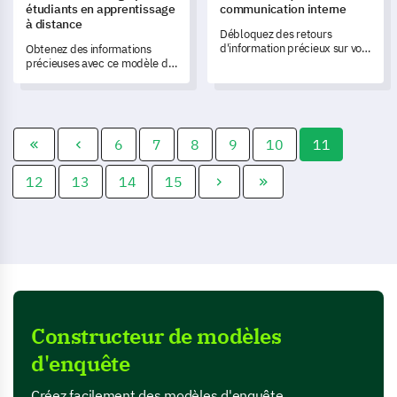
étudiants en apprentissage
communication interne
à distance
Débloquez des retours
d'information précieux sur vos
Obtenez des informations
processus de communication
précieuses avec ce modèle de
interne avec ce modèle
sondage pour étudiants en
d'enquête complet.
apprentissage à distance,
conçu pour comprendre
l'expérience des étudiants et
mesurer la satisfaction.
6
7
8
9
10
11
12
13
14
15
Constructeur de modèles
d'enquête
Créez facilement des modèles d'enquête