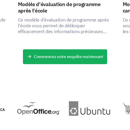
Modèle d'évaluation de programme
Mod
après l'école
ca
 de
Ce modèle d'évaluation de programme après
Ce 
l'école vous permet de débloquer
vou
efficacement des informations précieuses
les
fier
concernant la structure, la livraison et la
ain
commodité de votre programme.
accu
Commencez votre enquête maintenant