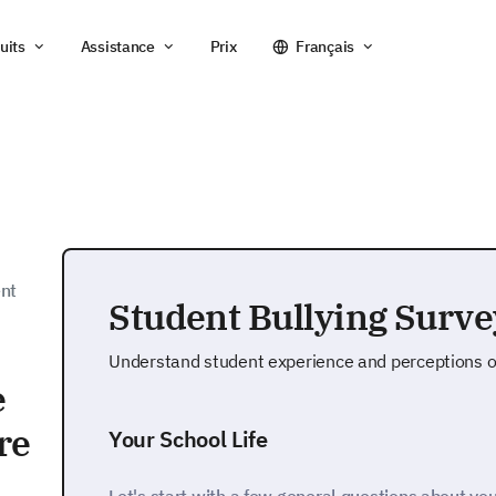
uits
Assistance
Prix
Français
ent
Student Bullying Surv
Understand student experience and perceptions of 
e
re
Your School Life