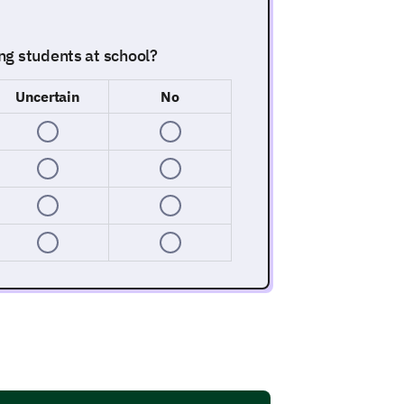
ng students at school?
Uncertain
No
ave had with bullying at school.