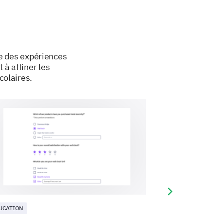
es or management services
e des expériences
 à affiner les
colaires.
Next slide
UCATION
ÉDUCATION