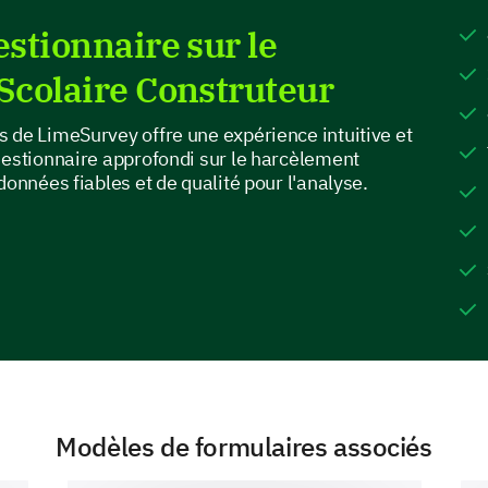
Have you ever been bullied at school?
stionnaire sur le
Yes
No
Prefer not to say
colaire Construteur
 de LimeSurvey offre une expérience intuitive et
Can you provide an instance where you felt 
uestionnaire approfondi sur le harcèlement
situation (optional).
données fiables et de qualité pour l'analyse.
Reporting and Resources
Modèles de formulaires associés
Looking at actions taken and resources available
Have you ever reported an instance of bullyi