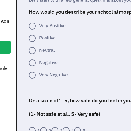
Let's start with a few general questions about your
How would you describe your school atmos
t son
Very Positive
Positive
Neutral
Negative
muler
Very Negative
On a scale of 1-5, how safe do you feel in yo
(1- Not safe at all, 5- Very safe)
1
2
3
4
5