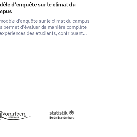
èle d'enquête sur le climat du
Modèle d'enqu
mpus
la vie sur le 
modèle d'enquête sur le climat du campus
Ce modèle d'enqu
s permet d'évaluer de manière complète
vie sur le camp
 expériences des étudiants, contribuant
différents aspec
si à créer un environnement de campus
débloquant des 
eillant et inclusif.
peuvent conduir