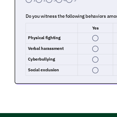
Do you witness the following behaviors amo
Yes
Physical fighting
Verbal harassment
Cyberbullying
Social exclusion
Experiences with Bullying
Let's delve deeper into any experiences you may h