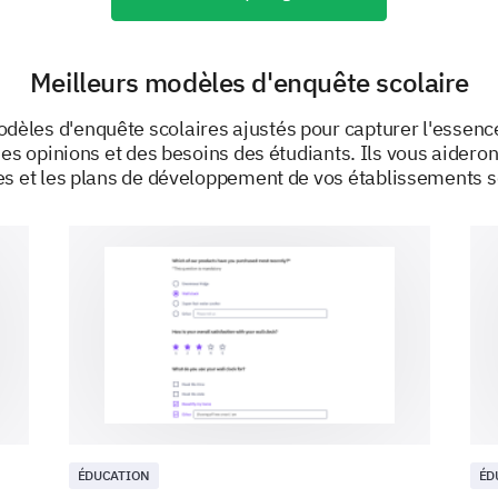
Meilleurs modèles d'enquête scolaire
Are you aware of any anti-bullying resourc
dèles d'enquête scolaires ajustés pour capturer l'essenc
available at your school?
es opinions et des besoins des étudiants. Ils vous aideront
es et les plans de développement de vos établissements s
Yes
No
Not sure
PROPULSÉ PAR
ÉDUCATION
ÉD