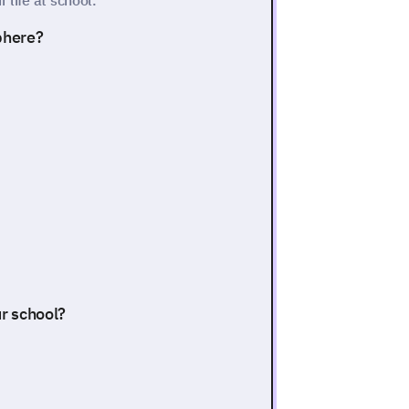
 life at school.
phere?
ur school?