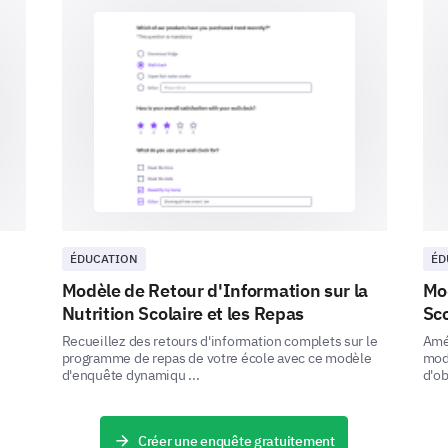
authority?
If yes, what was the response?
Immediate action taken
Assur
ÉDUCATION
ÉD
Modèle de Retour d'Information sur la
Mod
No action taken
Issue
Nutrition Scolaire et les Repas
Sco
Recueillez des retours d'information complets sur le
Amél
programme de repas de votre école avec ce modèle
mod
d'enquête dynamiqu ...
d'ob
Others (Please specify)
Créer une enquête gratuitement