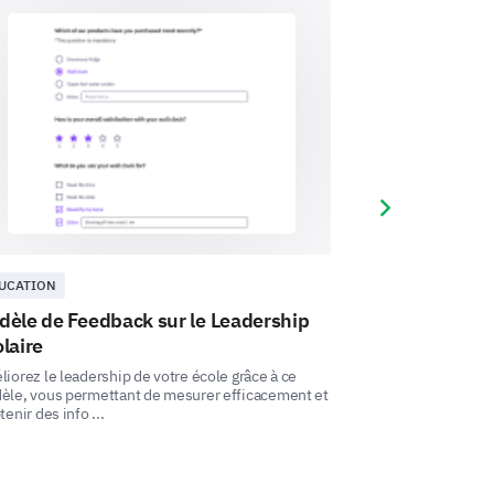
Next slide
ed of action but no follow-up
UCATION
ÉDUCATION
èle de Feedback sur le Leadership
Modèle d'enqu
 not taken seriously
laire
scolaires
iorez le leadership de votre école grâce à ce
Utilisez ce modèle
èle, vous permettant de mesurer efficacement et
scolaires pour obt
tenir des info ...
sur l'infrastruc ...