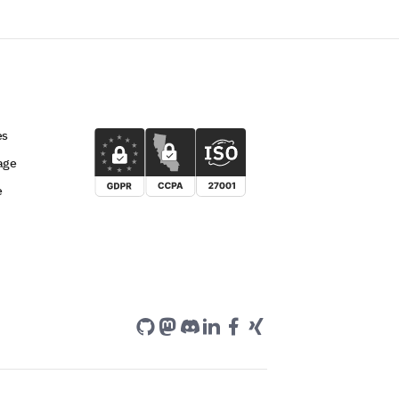
es
age
e