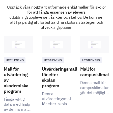
Upptäck våra noggrant utformade enkätmallar för skolor
för att fånga essensen av elevers
Others (Please specify)
utbildningsupplevelser, åsikter och behov. De kommer
att hjälpa dig att förbättra dina skolors strategier och
utvecklingsplaner.
Are you aware of any anti-bullying resources or
management services available at your school?
UTBILDNING
UTBILDNING
UTBILDNING
Yes
Mall för
Utvärderingsmall
Mall för
No
utvärdering
för efter-
campusklimatu
av
skolan
Denna mall för
Not sure
akademiska
program
campusklimatunde
program
gör det möjligt
Denna
för dig att på ett
utvärderingsmall
Fånga viktig
omfattande sätt
för efter-skolan
data med hjälp
mäta
program gör det
av denna mall
studenternas