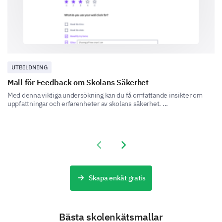
If yes, what was the response?
Immediate action taken
UTBILDNING
Mall för Feedback om Skolans Säkerhet
Med denna viktiga undersökning kan du få omfattande insikter om
Assured of action but no follow-up
uppfattningar och erfarenheter av skolans säkerhet. ...
Previous slide
Next slide
No action taken
Skapa enkät gratis
Issue not taken seriously
Bästa skolenkätsmallar