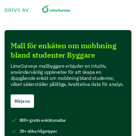
DRIVS AV
Do you witness the following behaviors among
students at school?
Yes
Uncertain
No
Physical fighting
Mall för enkäten om mobbning
bland studenter Byggare
Verbal harassment
Cyberbullying
LimeSurveys mallbyggare erbjuder en intuitiv,
användarvänlig upplevelse för att skapa en
djupgående enkät om mobbning bland studenter,
Social exclusion
vilket säkerställer pålitliga, kvalitativa data för analys.
Experiences with Bullying
Börja nu
Let's delve deeper into any experiences you may have
had with bullying at school.
800+ gratis enkätsmallar
Have you ever been bullied at school?
28+ olika frågetyper