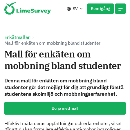
Kom igång
SV
Enkätmallar
Mall för enkäten om mobbning bland studenter
Mall för enkäten om
mobbning bland studenter
Denna mall för enkäten om mobbning bland
studenter gör det möjligt för dig att grundligt förstå
studentens skolmiljö och mobbningserfarenhet.
Börja med mall
Effektivt mäta deras uppfattningar och erfarenheter, vilket
gör att du kan formulera effektiva anti-mobbningspolicyer