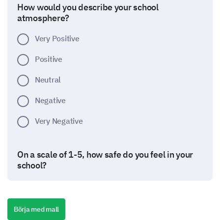
How would you describe your school
atmosphere?
Very Positive
Positive
Neutral
Negative
Very Negative
On a scale of 1-5, how safe do you feel in your
school?
(1- Not safe at all, 5- Very safe)
Börja med mall
1
2
3
4
5