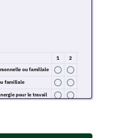
1
2
3
4
5
rsonnelle ou familiale
u familiale
ergie pour le travail
l et son impact