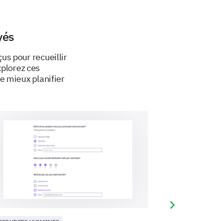
-elle mettre en œuvre pour
yés
s pour recueillir
xplorez ces
e mieux planifier
Next slide