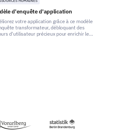
SSOURCES HUMAINES
RESSOURCES HUM
dèle d'enquête d'application
Modèle de que
d'autonomie
liorez votre application grâce à ce modèle
nquête transformateur, débloquant des
Avec ce modèle 
ours d'utilisateur précieux pour enrichir leur
d'autonomie, vo
érience.
informations sur
performance et l
employés.