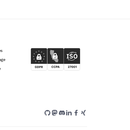
es
age
e