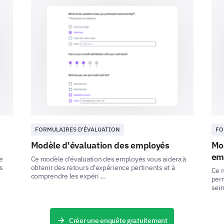
Vos attentes et suggestions
Dans l'avenir, nous souhaitons savoir quels chan
apprécions vos idées et suggestions.
Pensez-vous qu'améliorer l'équilibre travail
positif sur votre performance au travail ?
FORMULAIRES D'ÉVALUATION
FO
Modèle d'évaluation des employés
Mod
Veuil
Oui
em
e
Ce modèle d'évaluation des employés vous aidera à
s
obtenir des retours d'expérience pertinents et à
Ce 
Non
comprendre les expéri ...
perm
sein
Peut-être
Créer une enquête gratuitement