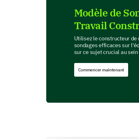
Modèle de Son
Travail Const
Utilisez le constructeur de
sondages efficaces sur l'éq
sur ce sujet crucial au sein
Commencer maintenant