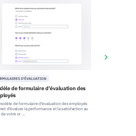
gements vous aimeriez voir. Nous
Next slide
-vie pourrait avoir un impact
RMULAIRES D'ÉVALUATION
RESSOURCES HU
èle de formulaire d'évaluation des
Modèle de for
lez saisir votre commentaire ici:
ployés
employés
modèle de formulaire d'évaluation des employés
Ce modèle de form
et d'évaluer la performance et la satisfaction au
vous aide à recuei
 de votre or ...
votre personnel afi