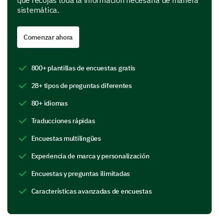
que recojas toda la información necesaria de manera
sistemática.
Comenzar ahora
¿Qué acciones inmediatas se tomaron tras el
800+ plantillas de encuestas gratis
incidente?
28+ tipos de preguntas diferentes
80+ idiomas
Traducciones rápidas
Encuestas multilingües
Analizando las Causas y Efectos
Experiencia de marca y personalización
Analicemos los factores que contribuyeron al
incidente y sus efectos. Tus conocimientos nos
Encuestas y preguntas ilimitadas
ayudarán a entender las causas raíz y los impactos.
Características avanzadas de encuestas
¿Cuál de los siguientes factores contribuyó al