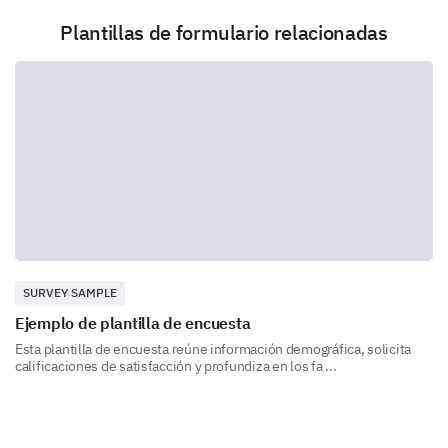
incidente?
Plantillas de formulario relacionadas
Error Humano
Fallo de Equipos
Condiciones Ambientales
Lapsos en los Procedimientos
Otro:
SURVEY SAMPLE
¿Cómo calificarías la gravedad del incidente en
una escala del 1 al 5, donde 1 es menor y 5 es
Ejemplo de plantilla de encuesta
severo?
Esta plantilla de encuesta reúne información demográfica, solicita
calificaciones de satisfacción y profundiza en los fa ...
1
2
3
4
5
¿Hubo lesiones? Si es así, descríbelas.