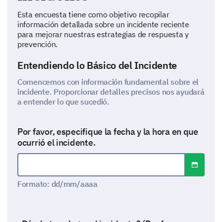
Esta encuesta tiene como objetivo recopilar
información detallada sobre un incidente reciente
para mejorar nuestras estrategias de respuesta y
prevención.
Entendiendo lo Básico del Incidente
Comencemos con información fundamental sobre el
incidente. Proporcionar detalles precisos nos ayudará
a entender lo que sucedió.
Por favor, especifique la fecha y la hora en que
ocurrió el incidente.
Abrir sel
Formato de fecha: dd/mm/aaaa
Formato: dd/mm/aaaa