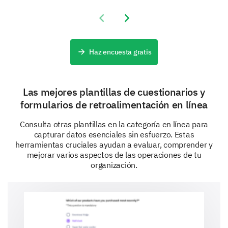
Previous slide
Next slide
Haz encuesta gratis
Recomendaciones y Seguimiento
Finalmente, enfoquémonos en los pasos que
Las mejores plantillas de cuestionarios y
podemos tomar para prevenir incidentes similares en
formularios de retroalimentación en línea
el futuro y tus recomendaciones para mejorar.
Consulta otras plantillas en la categoría en línea para
capturar datos esenciales sin esfuerzo. Estas
¿Qué medidas preventivas podemos
herramientas cruciales ayudan a evaluar, comprender y
implementar para evitar incidentes similares
mejorar varios aspectos de las operaciones de tu
en el futuro? Por favor, proporcione hasta tres
organización.
sugerencias.
Sugerencia 1
Sugerencia 2
Sugerencia 3