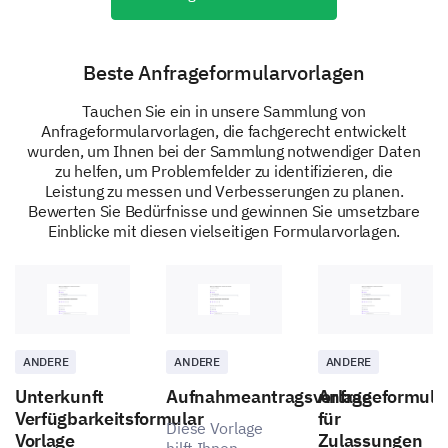
Beste Anfrageformularvorlagen
Optimizing Training Sessions
Tauchen Sie ein in unsere Sammlung von
Anfrageformularvorlagen, die fachgerecht entwickelt
Lastly, let's explore how we can improve the delivery
wurden, um Ihnen bei der Sammlung notwendiger Daten
and scheduling of our training sessions.
zu helfen, um Problemfelder zu identifizieren, die
Leistung zu messen und Verbesserungen zu planen.
Please indicate 'Yes', 'No', or 'Uncertain' for the
Bewerten Sie Bedürfnisse und gewinnen Sie umsetzbare
following statements.
Einblicke mit diesen vielseitigen Formularvorlagen.
I prefer in-person training sessions over online ones.
I prefer short, frequent training sessions instead of lo
ANDERE
ANDERE
ANDERE
I would be willing to complete pre-training assignment
Unterkunft
Aufnahmeantragsvorlage
Anfrageformula
Verfügbarkeitsformular
für
Diese Vorlage
Vorlage
Zulassungen