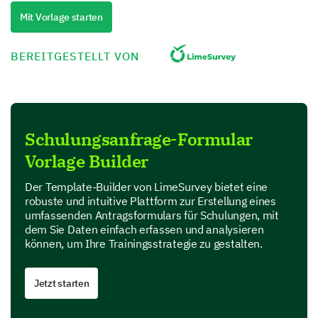
Mit Vorlage starten
BEREITGESTELLT VON
Sales Effectiveness Training
Schulungsanfrage-Formular
Vorlage Builder
Conflict Resolution Training
Der Template-Builder von LimeSurvey bietet eine
robuste und intuitive Plattform zur Erstellung eines
umfassenden Antragsformulars für Schulungen, mit
dem Sie Daten einfach erfassen und analysieren
können, um Ihre Trainingsstrategie zu gestalten.
Please rate your agreement with the following
statements about our previous training
Jetzt starten
sessions.