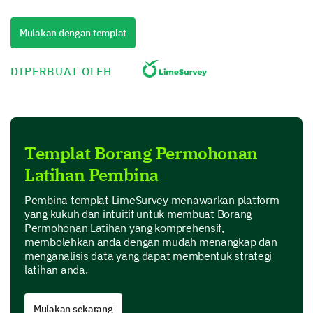
Leadership Training
Mulakan dengan templat
DIPERBUAT OLEH
Sales Effectiveness Training
Templat Borang Permohonan
Latihan Pembina
Conflict Resolution Training
Pembina templat LimeSurvey menawarkan platform
yang kukuh dan intuitif untuk membuat Borang
Permohonan Latihan yang komprehensif,
membolehkan anda dengan mudah menangkap dan
menganalisis data yang dapat membentuk strategi
latihan anda.
Please rate your agreement with the following
statements about our previous training
sessions.
Mulakan sekarang