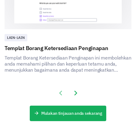
If we were to run weekend training sessions,
would you be likely to attend?
Yes
No
Unsure
LAIN-LAIN
Templat Borang Ketersediaan Penginapan
Templat Borang Ketersediaan Penginapan ini membolehkan
anda memahami pilihan dan keperluan tetamu anda,
menunjukkan bagaimana anda dapat meningkatkan
kepuasan dan pengalaman perkhidmatan penginapan anda.
Previous slide
Next slide
Mulakan tinjauan anda sekarang