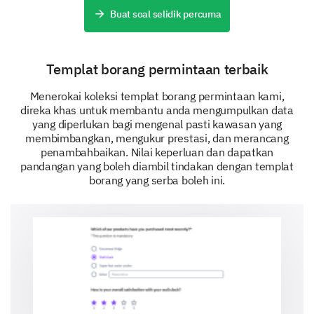
Buat soal selidik percuma
Templat borang permintaan terbaik
Optimizing Training Sessions
Menerokai koleksi templat borang permintaan kami,
direka khas untuk membantu anda mengumpulkan data
Lastly, let's explore how we can improve the delivery
yang diperlukan bagi mengenal pasti kawasan yang
and scheduling of our training sessions.
membimbangkan, mengukur prestasi, dan merancang
penambahbaikan. Nilai keperluan dan dapatkan
Please indicate 'Yes', 'No', or 'Uncertain' for the
pandangan yang boleh diambil tindakan dengan templat
following statements.
borang yang serba boleh ini.
I prefer in-person training sessions over online ones.
I prefer short, frequent training sessions instead of lo
I would be willing to complete pre-training assignment