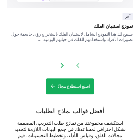
1 - ليست عاجلة، 2، 3 - محايد، 4، 5 - عاجلة جداً
آخر
5
4
3
2
1
نموذج استبيان الفلك
يسمح لك هذا النموذج الشامل لاستبيان الفلك باستخراج رؤى حاسمة حول
هل هناك تحديات معينة تواجهها في العمل تأمل أن
تصورات الأفراد واستخدامهم للفلك في حياتهم اليومية. ...
يتناولها تدريبنا؟
Next slide
Previous slide
اصنع استطلاع مجانًا
تحسين جلسات التدريب
أخيراً، دعونا نستكشف كيف يمكننا تحسين تقديم وجدولة
جلسات التدريب لدينا.
أفضل قوالب نماذج الطلبات
يرجى الإشارة إلى 'نعم'، 'لا'، أو 'غير مؤكد' للعبارات
استكشف مجموعتنا من نماذج طلب التدريب، المصممة
التالية.
بشكل احترافي لمساعدتك في جمع البيانات اللازمة لتحديد
مجالات القلق، وقياس الأداء، وتخطيط التحسينات. قيم