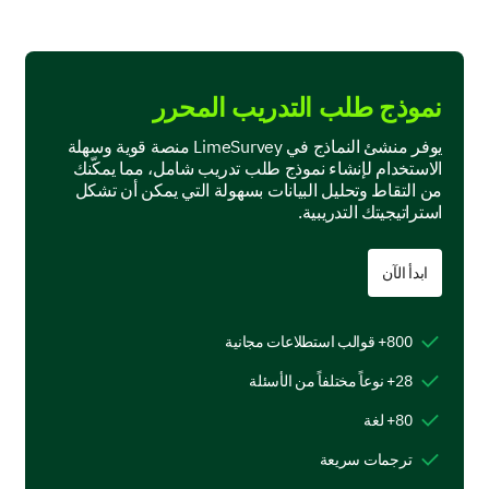
تدريب حل النزاعات
نموذج طلب التدريب المحرر
يوفر منشئ النماذج في LimeSurvey منصة قوية وسهلة
الاستخدام لإنشاء نموذج طلب تدريب شامل، مما يمكّنك
يرجى تقييم موافقتك على العبارات التالية حول
من التقاط وتحليل البيانات بسهولة التي يمكن أن تشكل
جلسات التدريب السابقة.
استراتيجيتك التدريبية.
1- أختلف بشدة، 2- أختلف، 3- محايد، 4- أوافق، 5-
ابدأ الآن
أوافق بشدة
800+ قوالب استطلاعات مجانية
2
1
28+ نوعاً مختلفاً من الأسئلة
كان محتوى التدريب ذو صلة وفي الوقت المناسب.
80+ لغة
كان المدربون على دراية وجاذبية.
ترجمات سريعة
ساعدني التدريب في تحسين أدائي في العمل.