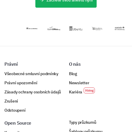
Začněte svou anketu nyní
reklamního
pomůže
Thank you for sharing your experiences! Now, let's
konceptu.
identifikovat
look to the future. We want to ensure we’re meeting
oblasti pro
your needs moving forward.
zlepšení.
What new features or services would you like to
see us offer in the future?
Právní
O nás
Všeobecné smluvní podmínky
Blog
Právní upozornění
Newsletter
How do you prefer to receive updates and
information from us?
Zásady ochrany osobních údajů
Kariéra
Zrušení
Email
Odstoupení
Typy průzkumů
Open Source
Šablony průzkumu