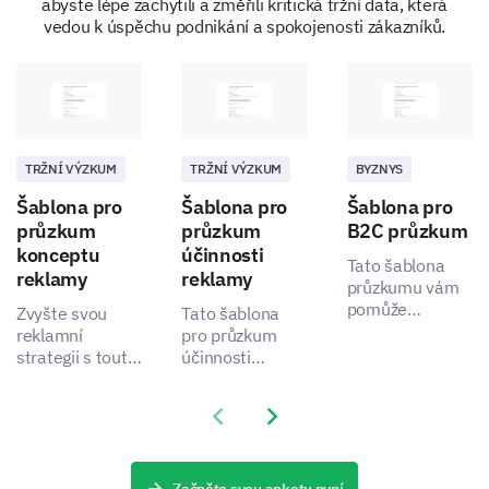
abyste lépe zachytili a změřili kritická tržní data, která
vedou k úspěchu podnikání a spokojenosti zákazníků.
How often do you use our products/services?
TRŽNÍ VÝZKUM
TRŽNÍ VÝZKUM
BYZNYS
Šablona pro
Šablona pro
Šablona pro
průzkum
průzkum
B2C průzkum
konceptu
účinnosti
Tato šablona
How likely are you to recommend our
reklamy
reklamy
průzkumu vám
products/services to others?
pomůže
Zvyšte svou
Tato šablona
vyhodnotit a
reklamní
pro průzkum
shromáždit data
Very Likely
Likely
Neutral
strategii s touto
účinnosti
o spokojenosti
komplexní
reklamy vám
zákazníků a
šablonou, která
umožňuje měřit
Unlikely
Very Unlikely
Previous slide
Next slide
určit oblasti pro
vám umožní
a porozumět
zlepšení.
posoudit dopad
dopadu vašich
a atraktivitu
reklamních
Moving Forward Together
vašeho nového
snah, což vám