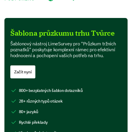
1
2
3
4
5
Quality
Šablona průzkumu trhu Tvůrce
Price
Šablonový nástroj LimeSurvey pro "Průzkum tržních
Customer Service
poznatků" poskytuje komplexní rámec pro efektivní
hodnocení a pochopení vašich potřeb na trhu.
Brand Reputation
Convenience
Začít nyní
800+ bezplatných šablon dotazníků
28+ různých typů otázek
Please select all the products/services you
80+ jazyků
have used in the past year.
Rychlé překlady
Product/Service A