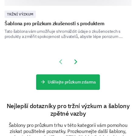
Good
TRŽNÍ VÝZKUM
Average
Šablona pro průzkum zkušenosti s produktem
Poor
Tato šablona vám umožňuje shromáždit údaje o zkušenostech s
produkty a změřit spokojenost uživatelů, abyste lépe porozum ...
Very Poor
Please enter your comment here:
Previous slide
Next slide
Udělejte průzkum zdarma
Nejlepší dotazníky pro tržní výzkum a šablony
Have you encountered any issues with our
zpětné vazby
products/services? If yes, please describe the
issue and your experience.
Šablony pro průzkum trhu v této kategorii vám pomohou
získat použitelné poznatky. Prozkoumejte další šablony,