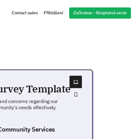
Začínáme – Bezplatná verze
Contact sales
Přihlášení
urvey Template
and concerns regarding our
unity's needs effectively.
Community Services