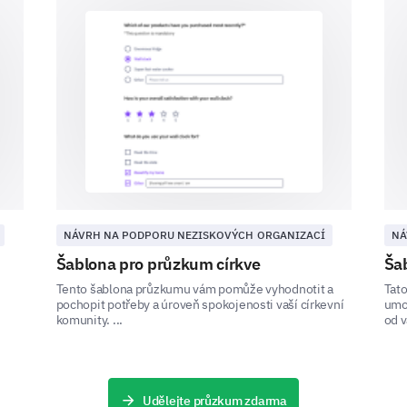
Other (please specify)
Improving Community Services
For which of the following services would you
decrease, or maintain the same level of serv
NÁVRH NA PODPORU NEZISKOVÝCH ORGANIZACÍ
NÁ
Increase
Šablona pro průzkum církve
Ša
Healthcare services
Tento šablona průzkumu vám pomůže vyhodnotit a
Tato
pochopit potřeby a úroveň spokojenosti vaší církevní
umo
Educational services
komunity. ...
od v
Sports facilities
Parks and recreational areas
Udělejte průzkum zdarma