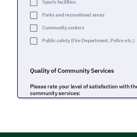
Sports facilities
Parks and recreational areas
Community centers
Public safety (Fire Department, Police etc.)
Quality of Community Services
Please rate your level of satisfaction with th
community services:
Responses:
1 - Very dissatisfied
2 - Dissatisfied
3 - Neutral
4 - Satisfied