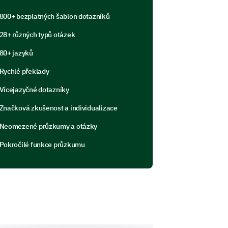
800+ bezplatných šablon dotazníků
2
3
4
5
28+ různých typů otázek
80+ jazyků
Rychlé překlady
Vícejazyčné dotazníky
Značková zkušenost a individualizace
Neomezené průzkumy a otázky
Pokročilé funkce průzkumu
and Awareness
ut our community services?