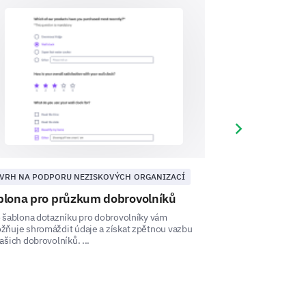
Next slide
 like to see an increase,
ice?
VRH NA PODPORU NEZISKOVÝCH ORGANIZACÍ
NÁVRH NA PODPO
Same
Decrease
blona pro průzkum dobrovolníků
Šablona regis
církev
 šablona dotazníku pro dobrovolníky vám
žňuje shromáždit údaje a získat zpětnou vazbu
Šablona tohoto p
ašich dobrovolníků. ...
důležitá data pro z
služeb. ...