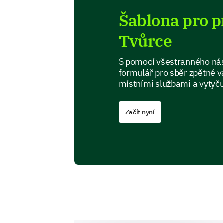
Šablona pro 
Tvůrce
S pomocí všestranného nás
formulář pro sběr zpětné va
místními službami a vytyču
Začít nyní