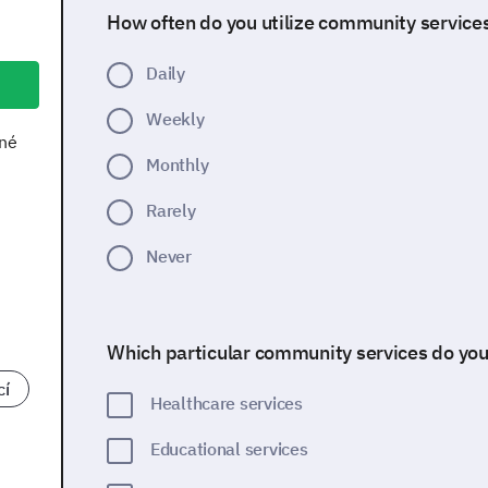
How often do you utilize community service
Daily
Weekly
ané
Monthly
Rarely
Never
Which particular community services do you
cí
Healthcare services
Educational services