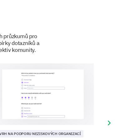
s that you feel could improve
s?
ch průzkumů pro
írky dotazníků a
ektiv komunity.
Next slide
VRH NA PODPORU NEZISKOVÝCH ORGANIZACÍ
NÁVRH NA PODPO