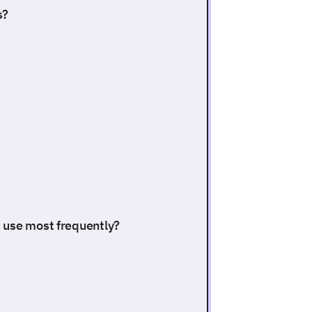
s?
 use most frequently?