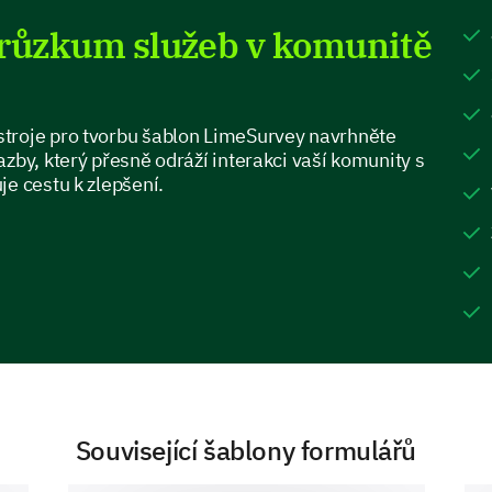
5 - Very Satisfied
průzkum služeb v komunitě
1
Quality of facilities
troje pro tvorbu šablon LimeSurvey navrhněte
zby, který přesně odráží interakci vaší komunity s
Response time to inquiries or concerns
je cestu k zlepšení.
Staff behavior
Availability of services
Community Services Communication 
How do you usually receive information abo
Související šablony formulářů