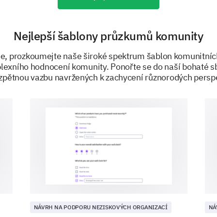
Nejlepší šablony průzkumů komunity
Do you have any specific suggestions or idea
the overall quality of our community service
de, prozkoumejte naše široké spektrum šablon komunitní
exního hodnocení komunity. Ponořte se do naší bohaté sb
zpětnou vazbu navržených k zachycení různorodých persp
PODPOŘENO
NÁVRH NA PODPORU NEZISKOVÝCH ORGANIZACÍ
NÁ