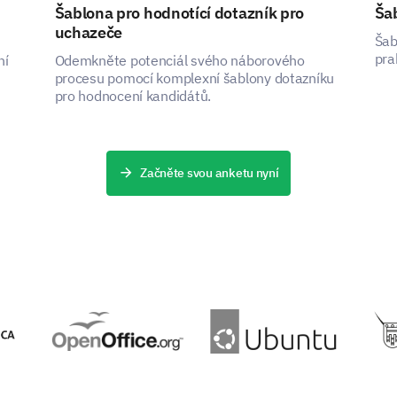
Šablona pro hodnotící dotazník pro
Šab
uchazeče
Šab
pra
ní
Odemkněte potenciál svého náborového
procesu pomocí komplexní šablony dotazníku
pro hodnocení kandidátů.
Začněte svou anketu nyní