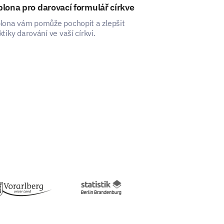
lona pro darovací formulář církve
Šablona pro c
lona vám pomůže pochopit a zlepšit
T šablona vám u
ktiky darování ve vaší církvi.
účinnost vašich 
komunitních inic