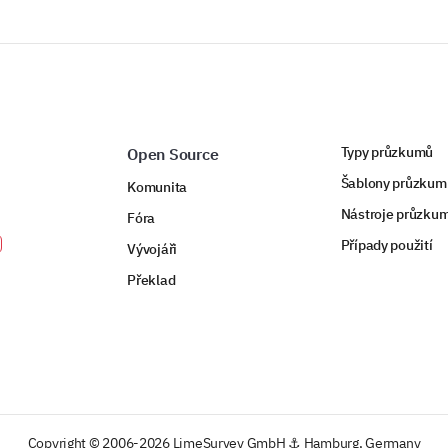
Typy průzkumů
Open Source
Šablony průzkum
Komunita
Nástroje průzku
Fóra
Případy použití
Vývojáři
Překlad
Copyright © 2006-2026 LimeSurvey GmbH ⚓ Hamburg, Germany