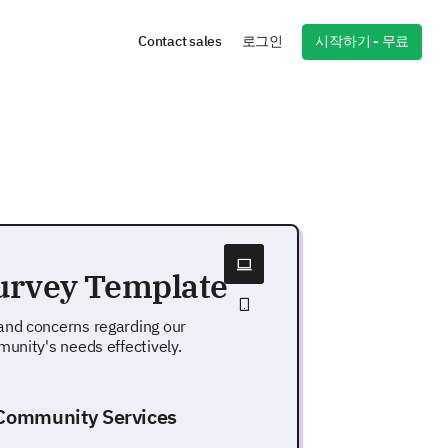
시작하기 - 무료
Contact sales
로그인
urvey Template
and concerns regarding our
unity's needs effectively.
Community Services