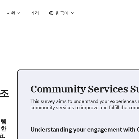
지원
가격
한국어
Community Services S
문조
This survey aims to understand your experiences 
community services to improve and fulfill the comm
 템
대한
Understanding your engagement with 
요.