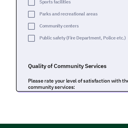
Sports facilities
Parks and recreational areas
Community centers
Public safety (Fire Department, Police etc.)
Quality of Community Services
Please rate your level of satisfaction with th
community services:
Responses:
1 - Very dissatisfied
2 - Dissatisfied
3 - Neutral
4 - Satisfied