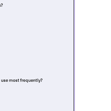
s?
 use most frequently?