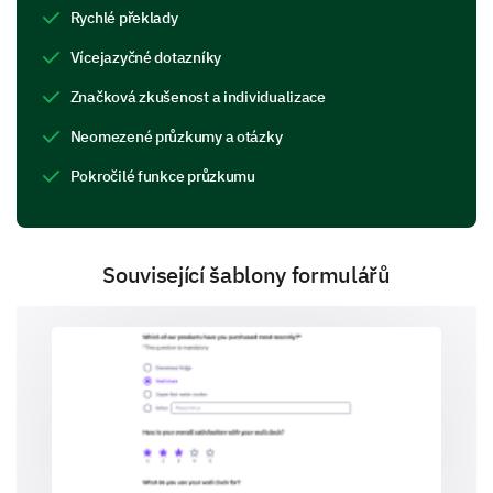
Rychlé překlady
Vícejazyčné dotazníky
Technical issues with the learning platform
Značková zkušenost a individualizace
Neomezené průzkumy a otázky
Pokročilé funkce průzkumu
Scheduling conflicts
Související šablony formulářů
Other (Please specify)