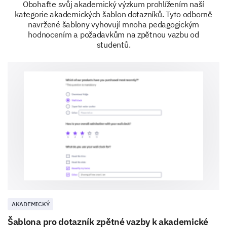
Obohaťte svůj akademický výzkum prohlížením naší
The online courses have increased your interest in the 
kategorie akademických šablon dotazníků. Tyto odborně
navržené šablony vyhovují mnoha pedagogickým
hodnocením a požadavkům na zpětnou vazbu od
studentů.
Please provide any suggestions you may have
to improve the online learning experience.
Gathering Your Personal Information
This section addresses your background information,
which can prove insightful understanding the factors
affecting the online learning experience.
What is your age?
AKADEMICKÝ
Šablona pro dotazník zpětné vazby k akademické