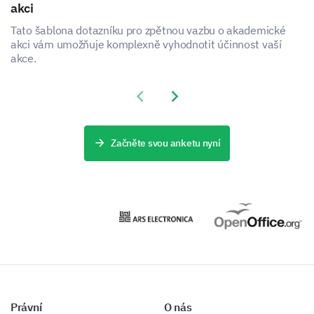
akci
What is your gender?
Tato šablona dotazníku pro zpětnou vazbu o akademické
akci vám umožňuje komplexně vyhodnotit účinnost vaší
akce.
Female
Male
Previous slide
Next slide
What is your highest level of education?
Začněte svou anketu nyní
High School
Bachelor's Degree
Master's Degree
PhD or higher
Other:
Právní
O nás