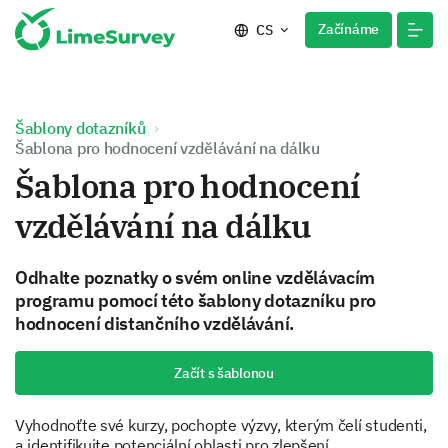
Začínáme
CS
Šablony dotazníků
Šablona pro hodnocení vzdělávání na dálku
Šablona pro hodnocení
vzdělávání na dálku
Odhalte poznatky o svém online vzdělávacím
programu pomocí této šablony dotazníku pro
hodnocení distančního vzdělávání.
Začít s šablonou
Vyhodnoťte své kurzy, pochopte výzvy, kterým čelí studenti,
a identifikujte potenciální oblasti pro zlepšení.