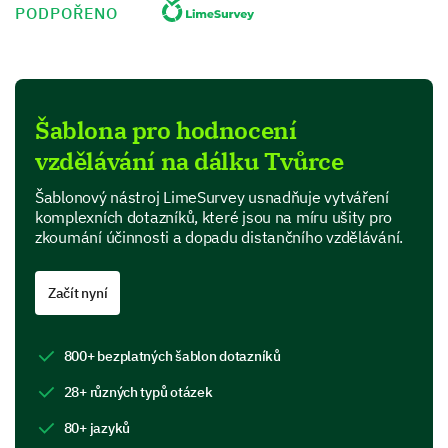
PODPOŘENO
The teachers/instructors are interactive and responsive
What challenges did you face while learning
online?
Šablona pro hodnocení
vzdělávání na dálku Tvůrce
Unstable Internet connection
Šablonový nástroj LimeSurvey usnadňuje vytváření
komplexních dotazníků, které jsou na míru ušity pro
zkoumání účinnosti a dopadu distančního vzdělávání.
Lack of in-person interaction
Začít nyní
800+ bezplatných šablon dotazníků
28+ různých typů otázek
Difficulty understanding course material
80+ jazyků