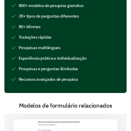
Difficulty understanding course material
800+ modelos de pesquisa gratuitos
28+ tipos de perguntas diferentes
80+ idiomas
Traduções rápidas
Technical issues with the learning platform
Pesquisas multilíngues
Experiência prática e individualização
Pesquisas e perguntas ilimitadas
Scheduling conflicts
Recursos avançados de pesquisa
Modelos de formulário relacionados
Other (Please specify)