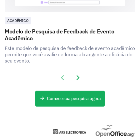
What is your age?
ACADÊMICO
What is your gender?
Modelo de Pesquisa de Feedback de Evento
Acadêmico
Este modelo de pesquisa de feedback de evento acadêmico
permite que você avalie de forma abrangente a eficácia do
Female
Male
seu evento.
What is your highest level of education?
Previous slide
Next slide
High School
Comece sua pesquisa agora
Bachelor's Degree
Master's Degree
PhD or higher