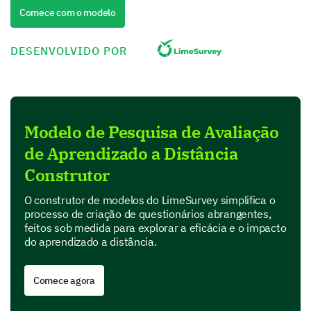
Comece com o modelo
The online platform is user-friendly and easy to naviga
DESENVOLVIDO POR
The teachers/instructors are interactive and responsive
What challenges did you face while learning
online?
Modelo de Pesquisa de Avaliação
de Aprendizado a Distância
Unstable Internet connection
Construtor
O construtor de modelos do LimeSurvey simplifica o
processo de criação de questionários abrangentes,
feitos sob medida para explorar a eficácia e o impacto
Lack of in-person interaction
do aprendizado a distância.
Comece agora