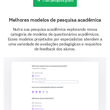
Criar pesquisa grátis
You can focus better in the online learning environmen
You feel more comfortable asking questions in an online
Melhores modelos de pesquisa acadêmica
The online courses have increased your interest in the 
Nutra sua pesquisa acadêmica explorando nossa
categoria de modelos de questionários acadêmicos.
Please provide any suggestions you may have
Esses modelos projetados por especialistas atendem a
uma variedade de avaliações pedagógicas e requisitos
to improve the online learning experience.
de feedback dos alunos.
Gathering Your Personal Information
This section addresses your background information,
which can prove insightful understanding the factors
affecting the online learning experience.