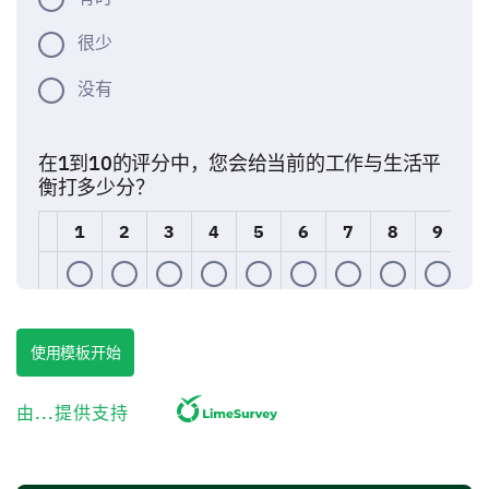
很少
没有
在1到10的评分中，您会给当前的工作与生活平
衡打多少分？
1
2
3
4
5
6
7
8
9
1
您能简单描述一下工作与生活平衡对您意味着什
使用模板开始
么吗？
由...提供支持