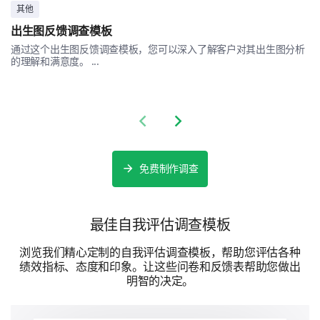
其他
出生图反馈调查模板
通过这个出生图反馈调查模板，您可以深入了解客户对其出生图分析
的理解和满意度。 ...
支持性行动与公司政策
我们希望了解您对公司支持工作与生活平衡的努力的看
Previous slide
Next slide
法。
请评价这些公司政策在支持您的工作与生活平衡
免费制作调查
方面的有效性（1为最小，5为最大）：
灵活的工作时间
最佳自我评估调查模板
浏览我们精心定制的自我评估调查模板，帮助您评估各种
绩效指标、态度和印象。让这些问卷和反馈表帮助您做出
远程办公政策
明智的决定。