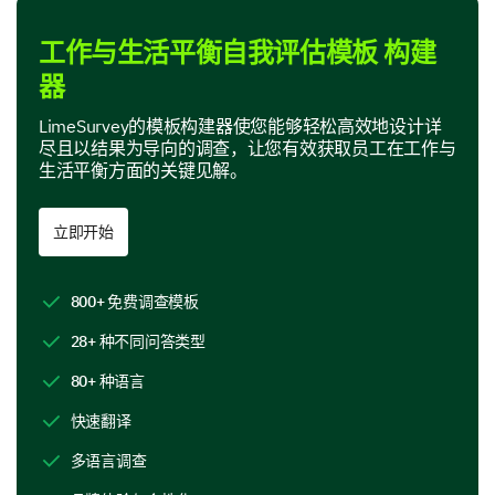
工作与生活平衡自我评估模板 构建
感知的影响与挑战
器
现在让我们探讨您在工作与生活平衡方面可能面临的一
些影响和挑战。
LimeSurvey的模板构建器使您能够轻松高效地设计详
尽且以结果为导向的调查，让您有效获取员工在工作与
请评价这些因素对您的工作与生活平衡的负面影
生活平衡方面的关键见解。
响（1为最小，10为最大）及其发生频率（很
少，有时，经常，总是）：
立即开始
1
2
3
4
5
6
加班工作
800+ 免费调查模板
长途通勤
28+ 种不同问答类型
80+ 种语言
灵活的工作时间表
快速翻译
高工作负荷
多语言调查