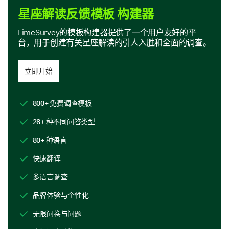
现在，让我们更详细地探讨你的星座解读。
星座解读反馈模板 构建器
请评价你对自己星座解读准确性的满意度。
LimeSurvey的模板构建器提供了一个用户友好的平
台，用于创建有关星座解读的引人入胜和全面的调查。
1
2
3
4
5
6
7
8
非常不满意
立即开始
不满意
800+ 免费调查模板
中立
28+ 种不同问答类型
满意
80+ 种语言
非常满意
快速翻译
多语言调查
在你的星座解读中，你认为哪些方面最容易产生
品牌体验与个性化
共鸣？
无限问卷与问题