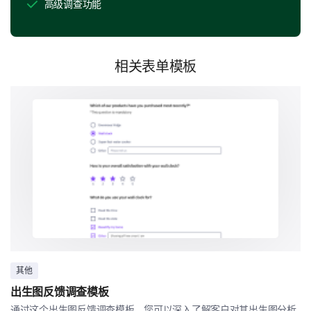
高级调查功能
你是否觉得你的星座解读中有任何困惑或模糊的
地方？
相关表单模板
反馈改进建议
最后，我们希望听取你对如何改善星座解读的想法。
你会如何建议我们改善星座解读，使其与你的日
常生活更相关？
其他
你会向他人推荐我们的星座解读吗？请解释你的
出生图反馈调查模板
选择。
通过这个出生图反馈调查模板，您可以深入了解客户对其出生图分析