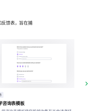
和反馈表，旨在捕
Next slide
他
其他
学咨询表模板
课后项目满意