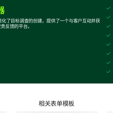
器
构建器简化了目标调查的创建，提供了一个与客户互动并获
了解您的健康目标
宝贵反馈的平台。
帮助我们了解您的健康目标，以便我们能让我们的
以下哪种健康形式是您最感兴趣在我们的应
由...提供支持
相关表单模板