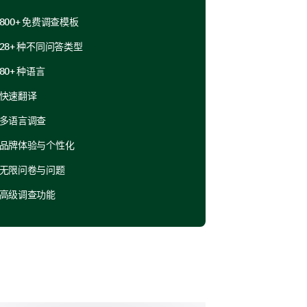
800+ 免费调查模板
28+ 种不同问答类型
80+ 种语言
快速翻译
应用更加符合您的需求。
多语言调查
用中进一步探索的？
品牌体验与个性化
无限问卷与问题
高级调查功能