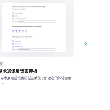
Next slide
他
其他
星术通讯反馈表模板
占星课程评估
占星术通讯反馈表模板帮助您了解读者的体验和偏
这个占星课程评估
...
课效果的有效性，
学习体验。 ...