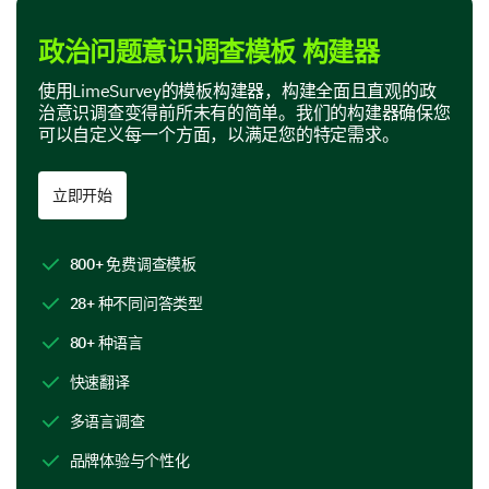
政治问题意识调查模板 构建器
使用LimeSurvey的模板构建器，构建全面且直观的政
治意识调查变得前所未有的简单。我们的构建器确保您
可以自定义每一个方面，以满足您的特定需求。
您的决策过程
本部分关注理解您在政治问题上的决策过程。
立即开始
对于以下每个因素，请说明它们是否影响您的政
治立场。
800+ 免费调查模板
是
不确定
否
28+ 种不同问答类型
个人价值观
80+ 种语言
家庭影响
快速翻译
朋友的看法
多语言调查
品牌体验与个性化
媒体