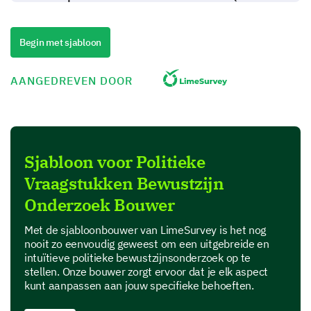
understanding) to 5 (high understanding).
1
2
3
4
5
Begin met sjabloon
Climate change
AANGEDREVEN DOOR
Immigration policy
Healthcare reform
National security
Sjabloon voor Politieke
Economic policy
Vraagstukken Bewustzijn
Onderzoek Bouwer
In your own words, please describe one key
Met de sjabloonbouwer van LimeSurvey is het nog
political issue you are particularly concerned
nooit zo eenvoudig geweest om een uitgebreide en
intuïtieve politieke bewustzijnsonderzoek op te
about.
stellen. Onze bouwer zorgt ervoor dat je elk aspect
kunt aanpassen aan jouw specifieke behoeften.