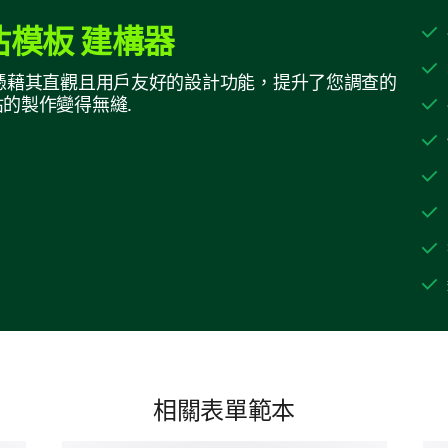
個人學習風格與偏好
模板 建構器
建設者憑藉其直觀且用戶友好的設計功能，提升了您調查的
這一部分旨在了解您的學習偏好，以便定制您的培
的製作變得無縫.
您最喜歡的學習風格是什麼？
您在多大程度上同意以下有關學習偏好的陳
強
我喜歡結構化和循序漸進的學習體驗。
我喜歡在培訓過程中進行互動和實踐活動。
相關表單範本