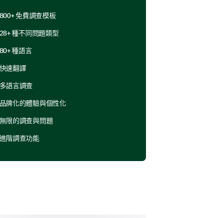
800+ 免費調查模板
28+ 種不同問題類型
訓體驗。
80+ 種語言
快速翻譯
多語言調查
品牌化的體驗與個性化
無限的調查與問題
述？
進階調查功能
烈反對
反對
中立
同意
強烈同意
不重要
稍微重要