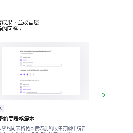
不確定
否
習成果，並改善您
義的回應。
Next slide
他
其他
學詢問表格範本
課後活動滿意
入學詢問表格範本使您能夠收集有關申請者
此模板幫助您全