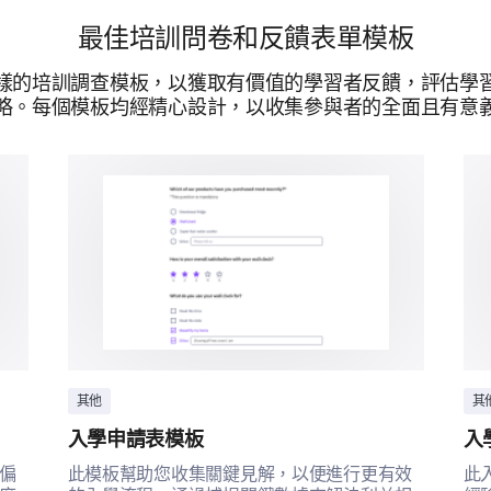
您是否希望培訓涵蓋以下主題？
最佳培訓問卷和反饋表單模板
是
樣的培訓調查模板，以獲取有價值的學習者反饋，評估學
主題1
略。每個模板均經精心設計，以收集參與者的全面且有意
主題2
主題3
主題4
提供技術支持
其他
其
入學申請表模板
入
偏
此模板幫助您收集關鍵見解，以便進行更有效
此