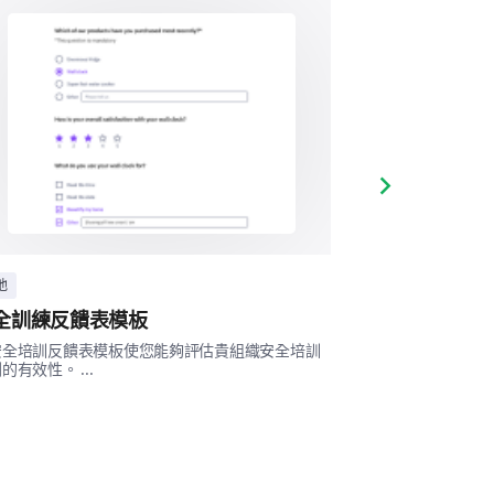
對該計劃的期望。
Next slide
滿足認證要求
其他:
他
其他
答。
全訓練反饋表模板
預訓練預期調
安全培訓反饋表模板使您能夠評估貴組織安全培訓
這份預訓練期望調
的有效性。 ...
者的期望和學習風格。