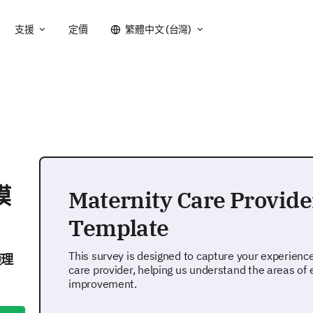
支援
定價
繁體中文 (台灣)
模
Maternity Care Provide
Template
This survey is designed to capture your experienc
護理
care provider, helping us understand the areas of
improvement.