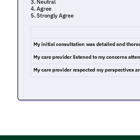
3. Neutral
4. Agree
5. Strongly Agree
My initial consultation was detailed and thoro
My care provider listened to my concerns atten
My care provider respected my perspectives a
Ongoing Support and Care
How often did your care provider schedule y
Weekly
Bi-weekly
Monthly