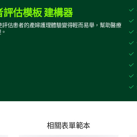
評估模板 建構器
Other:
建構器使評估患者的產婦護理體驗變得輕而易舉，幫助醫療
變。
What services were offered during your mate
that apply and use the comment box to prov
Regular Ultrasound
Scans
Dietary Consultation
Individual Counseling
Group Classes
相關表單範本