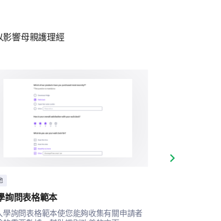
Average
Good
Excellent
Unimportant
Somewhat im
以影響母親護理經
ts about your overall maternity
Next slide
他
其他
學詢問表格範本
課後活動滿意
入學詢問表格範本使您能夠收集有關申請者
此模板幫助您全