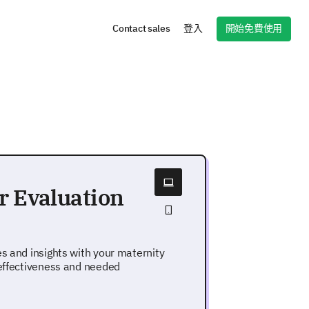
開始免費使用
Contact sales
登入
r Evaluation
es and insights with your maternity
 effectiveness and needed