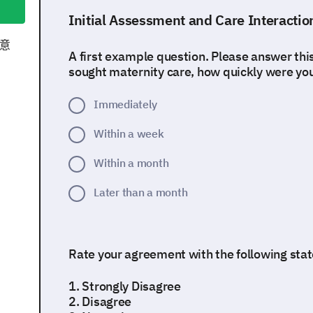
Initial Assessment and Care Interactio
意
A first example question. Please answer thi
sought maternity care, how quickly were yo
Immediately
Within a week
Within a month
Later than a month
Rate your agreement with the following sta
1. Strongly Disagree
2. Disagree