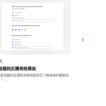
reatments during your care,
nces.
Next slide
他
其他
相通訊反饋表格模板
占星課程評估
個星相通訊反饋表格模板幫助您了解讀者的體驗和
這個占星課程評估
are experience on quality (scale:
 ...
效性，並了解學生參
nce (scale: unimportant,
l):
Quality
Im