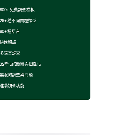
800+ 免費調查模板
28+ 種不同問題類型
80+ 種語言
rnity care? Please select all
ide any additional information.
快速翻譯
多語言調查
品牌化的體驗與個性化
無限的調查與問題
進階調查功能