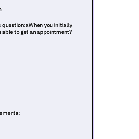
n
s question:aWhen you initially
u able to get an appointment?
tements: