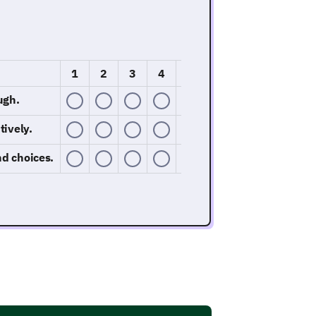
1
2
3
4
5
ugh.
tively.
nd choices.
our check-up visits?
Bimonthly