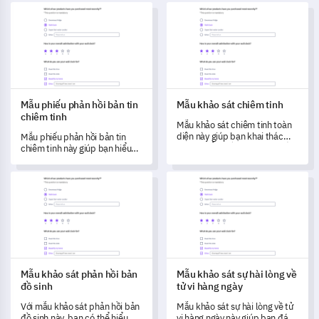
Mẫu phiếu phản hồi bản tin chiêm tinh
Mẫu khảo sát chiêm tinh
Mẫu phiếu phản hồi bản tin
Mẫu khảo sát chiêm tinh
chiêm tinh
Mẫu khảo sát chiêm tinh toàn
diện này giúp bạn khai thác
Mẫu phiếu phản hồi bản tin
những hiểu biết quan trọng về
chiêm tinh này giúp bạn hiểu
nhận thức và cách sử dụng
trải nghiệm và sở thích của độc
chiêm tinh trong cuộc sống
giả.
Mẫu khảo sát phản hồi bản đồ sinh
Mẫu khảo sát sự hài lòng về tử
hàng ngày của cá nhân.
Mẫu khảo sát phản hồi bản
Mẫu khảo sát sự hài lòng về
đồ sinh
tử vi hàng ngày
Với mẫu khảo sát phản hồi bản
Mẫu khảo sát sự hài lòng về tử
đồ sinh này, bạn có thể hiểu
vi hàng ngày này giúp bạn đánh