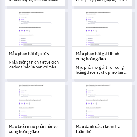
sâu sắc về sự hiểu biết và mức
giá hiệu quả của dịch vụ tử vi
độ hài lòng của khách hàng đối
của mình, thu thập phản hồi
Mẫu phản hồi đọc tử vi
Mẫu phản hồi giải thích cung 
với phân tích bản đồ sinh của
quý giá từ người dùng về trải
họ.
nghiệm, mức độ hài lòng và đề
xuất cải thiện.
Mẫu phản hồi đọc tử vi
Mẫu phản hồi giải thích
cung hoàng đạo
Nhận thông tin chi tiết về dịch
vụ đọc tử vi của bạn với mẫu
Mẫu phản hồi giải thích cung
khảo sát toàn diện này.
hoàng đạo này cho phép bạn
đánh giá cách mà khách hàng
của bạn cảm nhận và liên hệ
Mẫu biểu mẫu phản hồi về cung hoàng đạo
Mẫu danh sách kiểm tra tuân 
với các giải thích về cung
hoàng đạo của họ.
Mẫu biểu mẫu phản hồi về
Mẫu danh sách kiểm tra
cung hoàng đạo
tuân thủ