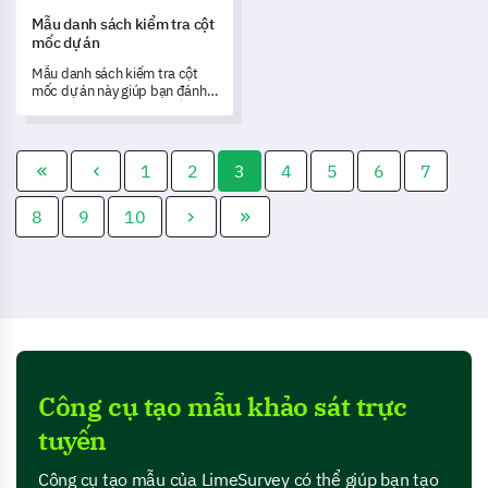
Mẫu danh sách kiểm tra cột
mốc dự án
Mẫu danh sách kiểm tra cột
mốc dự án này giúp bạn đánh
giá và quản lý các cột mốc của
dự án tốt hơn.
1
2
3
4
5
6
7
8
9
10
Công cụ tạo mẫu khảo sát trực
tuyến
Công cụ tạo mẫu của LimeSurvey có thể giúp bạn tạo