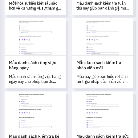
Mở khóa sự hiểu biết sâu sắc
Mẫu danh sách kiểm tra tuân
hơn về xu hướng và sự tham gia
thủ này giúp bạn đánh giá mức
của khán giả đối với nội dung
độ tuân thủ các tiêu chuẩn quy
về cung hoàng đạo của bạn
định của công ty, giúp bạn xác
Mẫu danh sách công việc hàng ngày
Mẫu danh sách kiểm tra nhân 
bằng cách sử dụng mẫu biểu
định và giải quyết các lĩnh vực
mẫu phản hồi trực quan này.
cần cải thiện.
Mẫu danh sách công việc
Mẫu danh sách kiểm tra
hàng ngày
nhân viên mới
Mẫu danh sách công việc hàng
Mẫu này giúp bạn hiểu rõ hành
ngày này cho phép bạn đo
trình gia nhập của nhân viên,
lường và hiểu rõ hơn về bản
mở ra những hiểu biết quan
chất của các công việc hàng
trọng để chuyển đổi và nâng
Mẫu danh sách kiểm tra kế hoạch sự kiện
Mẫu danh sách kiểm tra sức kh
ngày của bạn.
cao chương trình đào tạo của
bạn.
Mẫu danh sách kiểm tra kế
Mẫu danh sách kiểm tra sức