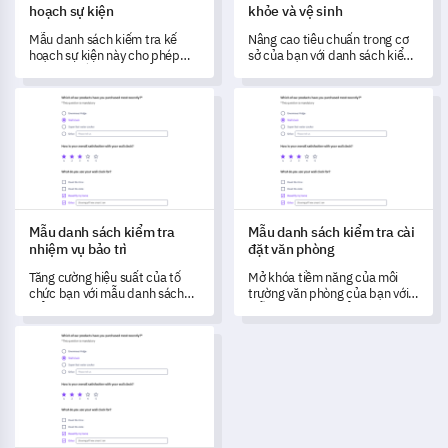
hoạch sự kiện
khỏe và vệ sinh
Mẫu danh sách kiểm tra kế
Nâng cao tiêu chuẩn trong cơ
hoạch sự kiện này cho phép
sở của bạn với danh sách kiểm
bạn lập kế hoạch và tổ chức
tra sức khỏe và vệ sinh này
các sự kiện thành công phù
Mẫu danh sách kiểm tra nhiệm vụ bảo trì
Mẫu danh sách kiểm tra cài đặ
hợp với sở thích của khán giả.
Mẫu danh sách kiểm tra
Mẫu danh sách kiểm tra cài
nhiệm vụ bảo trì
đặt văn phòng
Tăng cường hiệu suất của tổ
Mở khóa tiềm năng của môi
chức bạn với mẫu danh sách
trường văn phòng của bạn với
kiểm tra nhiệm vụ bảo trì này
mẫu danh sách kiểm tra cài
để biến đổi hiệu quả của các
đặt văn phòng toàn diện này.
Mẫu danh sách kiểm tra cột mốc dự án
thực hành hàng ngày.