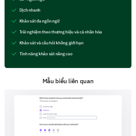
Taste
Dịch nhanh
Khảo sát đa ngôn ngữ
Trải nghiệm theo thương hiệu và cá nhân hóa
Nutritional Balance
Khảo sát và câu hỏi không giới hạn
Tính năng khảo sát nâng cao
Variety
Mẫu biểu liên quan
Presentation