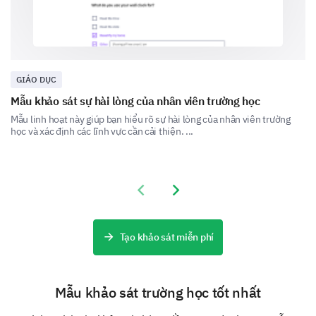
Portion Sizes
GIÁO DỤC
Mẫu khảo sát sự hài lòng của nhân viên trường học
Mẫu linh hoạt này giúp bạn hiểu rõ sự hài lòng của nhân viên trường
học và xác định các lĩnh vực cần cải thiện. ...
What is your preferred type of meal? (Specific
meal suggestion welcomed)
Vegetarian
Previous slide
Next slide
Non-Vegetarian
Tạo khảo sát miễn phí
Vegan
Others, please specify
Mẫu khảo sát trường học tốt nhất
Please enter your comment here: