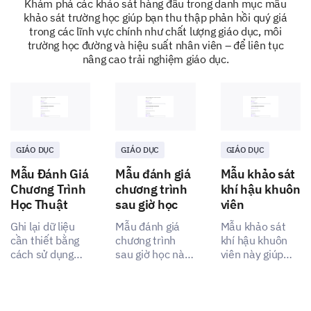
Khám phá các khảo sát hàng đầu trong danh mục mẫu
khảo sát trường học giúp bạn thu thập phản hồi quý giá
trong các lĩnh vực chính như chất lượng giáo dục, môi
trường học đường và hiệu suất nhân viên – để liên tục
nâng cao trải nghiệm giáo dục.
Eating habits and preferences
Let's understand your eating habits and preferences
better.
GIÁO DỤC
GIÁO DỤC
GIÁO DỤC
On an average, how many meals do you eat at
Mẫu Đánh Giá
Mẫu đánh giá
Mẫu khảo sát
school per week?
Chương Trình
chương trình
khí hậu khuôn
Học Thuật
sau giờ học
viên
Breakfast:
Ghi lại dữ liệu
Mẫu đánh giá
Mẫu khảo sát
cần thiết bằng
chương trình
khí hậu khuôn
cách sử dụng
sau giờ học này
viên này giúp
mẫu đánh giá
cho phép bạn
bạn đánh giá
Lunch:
chương trình
nhanh chóng
một cách toàn
học thuật này,
khai thác những
diện những trải
được thiết kế để
hiểu biết quý giá
nghiệm của sinh