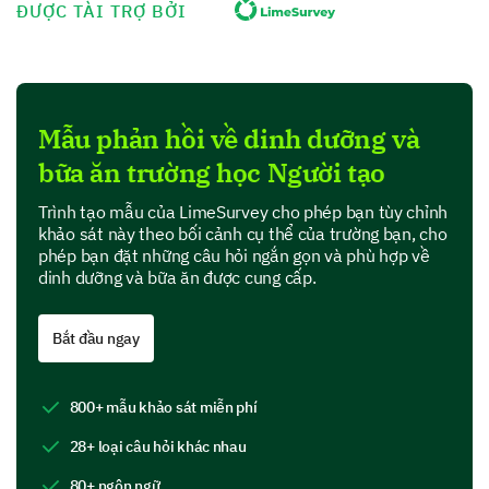
ĐƯỢC TÀI TRỢ BỞI
The meals served at school are nutritionally balanced.
The meals served taste good.
Mẫu phản hồi về dinh dưỡng và
Understanding individual meal
bữa ăn trường học Người tạo
components
Trình tạo mẫu của LimeSurvey cho phép bạn tùy chỉnh
Let's dive deeper into specific components of the
khảo sát này theo bối cảnh cụ thể của trường bạn, cho
meals.
phép bạn đặt những câu hỏi ngắn gọn và phù hợp về
dinh dưỡng và bữa ăn được cung cấp.
Which elements of the meals do you believe
need improvement? (Select all that apply and
provide specific comments on your choice)
Bắt đầu ngay
Quality of Ingredients
800+ mẫu khảo sát miễn phí
28+ loại câu hỏi khác nhau
80+ ngôn ngữ