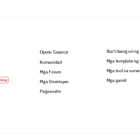
Iba't ibang uri ng
Open Source
Mga template ng 
Komunidad
Mga tool sa surve
Mga Forum
Mga gamit
Mga Developer
Pagsasalin