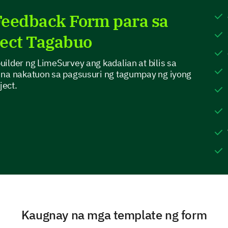
Now, we would like to know your thoughts on how 
Feedback Form para sa
managed.
ject Tagabuo
Please rate the following aspects of the rese
(Poor) to 10 (Excellent):
ilder ng LimeSurvey ang kadalian at bilis sa
1
2
3
4
 na nakatuon sa pagsusuri ng tagumpay ng iyong
ject.
Project Planning
Communication
Teamwork
Work Distribution
Was the timeline of the project reasonable?
Kaugnay na mga template ng form
Plea
Yes