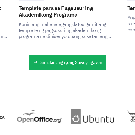
project?
k
Template para sa Pagsusuri ng
Te
Akademikong Programa
Ang
1
2
3
4
5
sur
Kunin ang mahahalagang datos gamit ang
pan
template ng pagsusuri ng akademikong
onl
in
programa na dinisenyo upang sukatan ang
PINAPAGANAP NG
uni
kasiyahan ng mga stakeholder at tukuyin ang
sta
mga lugar na dapat pagbutihin.
pag
epe
Simulan ang iyong Survey ngayon