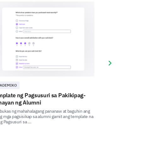
nd Impact
Next slide
 outcomes and impacts of the
ADEMIKO
AKADEMIKO
omes and its impact on a scale of
plate ng Pagsusuri sa Pakikipag-
Template ng 
nayan ng Alumni
Ang template na it
idinisenyo upang 
bukas ng mahahalagang pananaw at baguhin ang
mpact
karanasan ng mga e
g mga pagsisikap sa alumni gamit ang template na
ng Pagsusuri sa ...
verage
Poor
Very Poor
Very Important
Moderately I