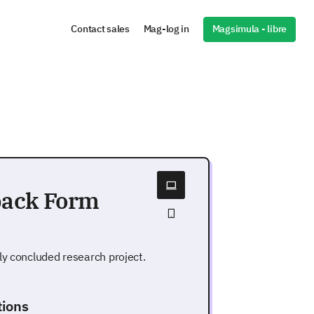
Magsimula - libre
Contact sales
Mag-log in
back Form
ly concluded research project.
tions