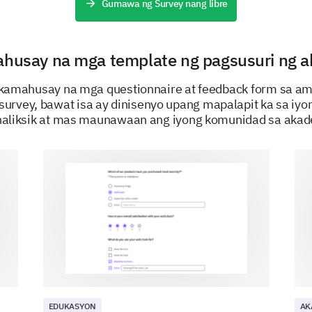
Gumawa ng Survey nang libre
Practical Application
Publication Potential
husay na mga template ng pagsusuri ng 
akamahusay na mga questionnaire at feedback form sa a
urvey, bawat isa ay dinisenyo upang mapalapit ka sa iyo
What do you think could be improved in our 
aliksik at mas maunawaan ang iyong komunidad sa aka
General Feedback
As we're wrapping up, we'd love to hear your ove
Overall, how satisfied are you with your part
EDUKASYON
AK