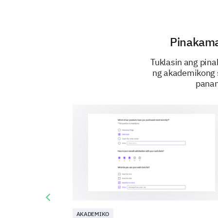
Pinakama
Tuklasin ang pin
ng akademikong s
panan
Previous slide
AKADEMIKO