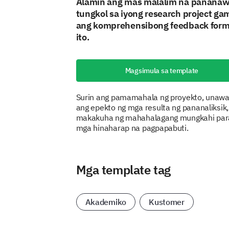
Alamin ang mas malalim na panana
tungkol sa iyong research project ga
ang komprehensibong feedback form
ito.
Magsimula sa template
Surin ang pamamahala ng proyekto, unawa
ang epekto ng mga resulta ng pananaliksik,
makakuha ng mahahalagang mungkahi par
mga hinaharap na pagpapabuti.
Mga template tag
Akademiko
Kustomer