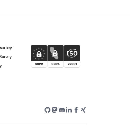
 sarbey
Survey
y